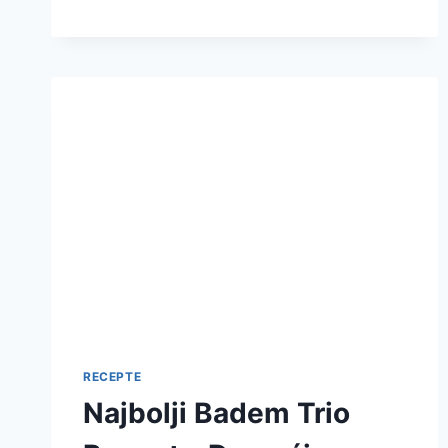
RECEPT
ZA
TRADICIONALNE
VANILICE
–
UKUSNA
POSLASTICA
RECEPTE
Najbolji Badem Trio