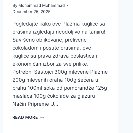
By
Mohammad Mohammad
December 25, 2025
Pogledajte kako ove Plazma kuglice sa
orasima izgledaju neodoljivo na tanjiru!
Savršeno oblikovane, prelivene
čokoladom i posute orasima, ove
kuglice su prava zdrava poslastica i
ekonomičan izbor za sve prilike.
Potrebni Sastojci 300g mlevene Plazme
200g mlevenih oraha 100g šećera u
prahu 100ml soka od pomorandže 125g
maslaca 100g čokolade za glazuru
Način Pripreme U…
NAJBOLJI
READ MORE
PLAZMA
KUGLICE