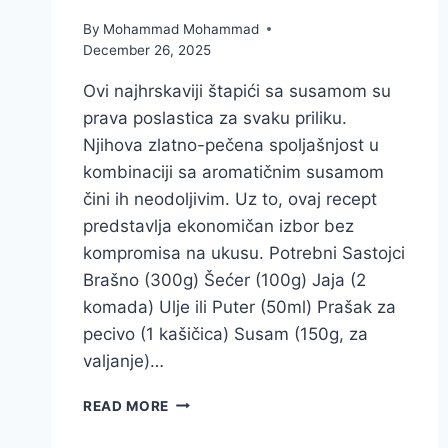
By
Mohammad Mohammad
December 26, 2025
Ovi najhrskaviji štapići sa susamom su
prava poslastica za svaku priliku.
Njihova zlatno-pečena spoljašnjost u
kombinaciji sa aromatičnim susamom
čini ih neodoljivim. Uz to, ovaj recept
predstavlja ekonomičan izbor bez
kompromisa na ukusu. Potrebni Sastojci
Brašno (300g) Šećer (100g) Jaja (2
komada) Ulje ili Puter (50ml) Prašak za
pecivo (1 kašičica) Susam (150g, za
valjanje)…
NAJHRSKAVIJI
READ MORE
ŠTAPIĆI
SA