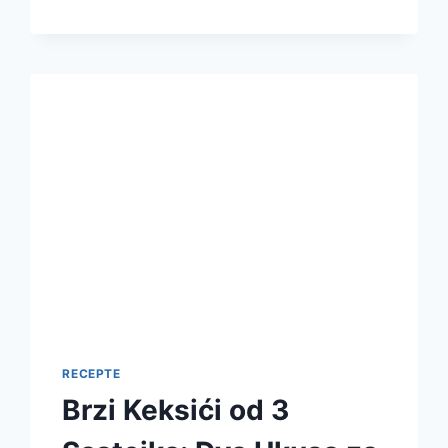
RECEPT
ZA
BAJADERA
TORTU
BEZ
PEČENJA
RECEPTE
Brzi Keksići od 3