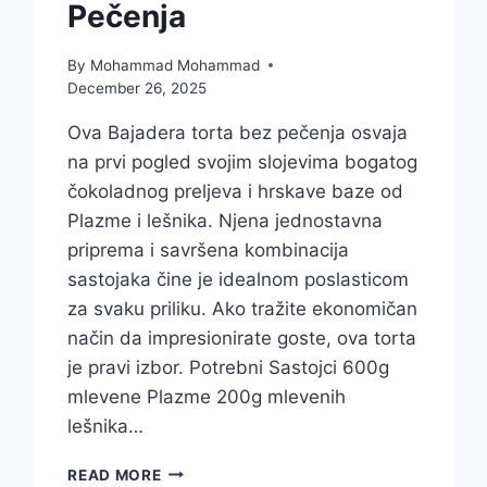
Pečenja
By
Mohammad Mohammad
December 26, 2025
Ova Bajadera torta bez pečenja osvaja
na prvi pogled svojim slojevima bogatog
čokoladnog preljeva i hrskave baze od
Plazme i lešnika. Njena jednostavna
priprema i savršena kombinacija
sastojaka čine je idealnom poslasticom
za svaku priliku. Ako tražite ekonomičan
način da impresionirate goste, ova torta
je pravi izbor. Potrebni Sastojci 600g
mlevene Plazme 200g mlevenih
lešnika…
NAJBOLJI
READ MORE