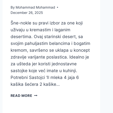
By
Mohammad Mohammad
December 26, 2025
Šne-nokle su pravi izbor za one koji
uživaju u kremastim i laganim
desertima. Ovaj starinski desert, sa
svojim pahuljastim belancima i bogatim
kremom, savršeno se uklapa u koncept
zdravije varijante poslastica. Idealno je
za ušteda jer koristi jednostavne
sastojke koje već imate u kuhinji.
Potrebni Sastojci 1l mleka 4 jaja 6
kašika šećera 2 kašike…
NAJBOLJI
READ MORE
ŠNE-
NOKLE
RECEPT: