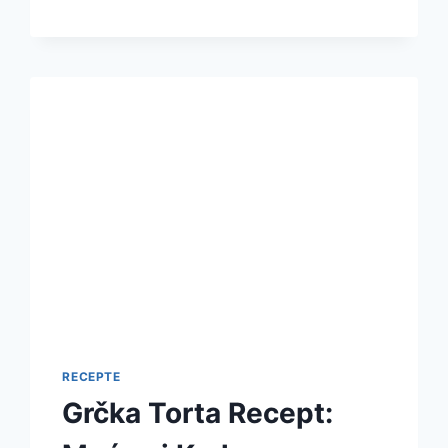
KEKSIĆI
OD
3
SASTOJKA:
DVA
UKUSA
ZA
UŽITAK
RECEPTE
Grčka Torta Recept: