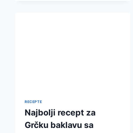
SUSAMOM
–
RECEPT
ZA
UŽIVANJE
RECEPTE
Najbolji recept za
Grčku baklavu sa