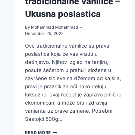
tradicionalne vanilice –
Ukusna poslastica
By
Mohammad Mohammad
December 25, 2025
Ove tradicionalne vanilice su prava
poslastica koja će vas vratiti u
detinjstvo. Njihov izgled na tanjiru,
posute šećerom u prahu i složene u
savršene slojeve sa džemom od kajsija,
pravi je praznik za oči. Iako deluju
luksuzno, ovaj recept je zapravo prilično
ekonomičan, a može biti i zdravija
varijanta uz prave zamene. Potrebni
Sastojci 500g…
NAJBOLJI
READ MORE