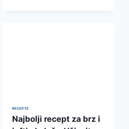
RECEPT
ZA
LEŠNIK
GNEZDA
–
UKUSNA
POSLASTICA
RECEPTE
Najbolji recept za brz i