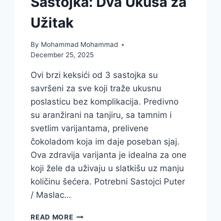
Sastojka: Dva Ukusa za
Užitak
By
Mohammad Mohammad
December 25, 2025
Ovi brzi keksići od 3 sastojka su
savršeni za sve koji traže ukusnu
poslasticu bez komplikacija. Predivno
su aranžirani na tanjiru, sa tamnim i
svetlim varijantama, prelivene
čokoladom koja im daje poseban sjaj.
Ova zdravija varijanta je idealna za one
koji žele da uživaju u slatkišu uz manju
količinu šećera. Potrebni Sastojci Puter
/ Maslac…
BRZI
READ MORE