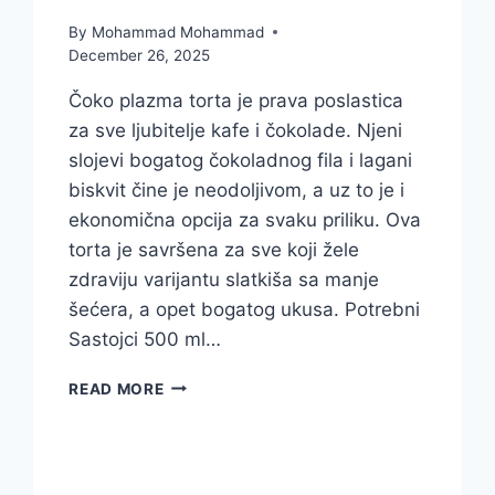
By
Mohammad Mohammad
December 26, 2025
Čoko plazma torta je prava poslastica
za sve ljubitelje kafe i čokolade. Njeni
slojevi bogatog čokoladnog fila i lagani
biskvit čine je neodoljivom, a uz to je i
ekonomična opcija za svaku priliku. Ova
torta je savršena za sve koji žele
zdraviju varijantu slatkiša sa manje
šećera, a opet bogatog ukusa. Potrebni
Sastojci 500 ml…
ČOKO
READ MORE
PLAZMA
TORTA
RECEPT
–