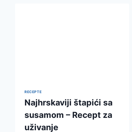
RECEPTE
Najhrskaviji štapići sa
susamom – Recept za
uživanje