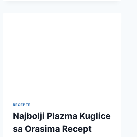
SAVRŠENI
STARINSKI
DESERT
RECEPTE
Najbolji Plazma Kuglice
sa Orasima Recept