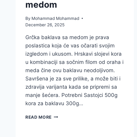
medom
By
Mohammad Mohammad
December 26, 2025
Grčka baklava sa medom je prava
poslastica koja će vas očarati svojim
izgledom i ukusom. Hrskavi slojevi kora
u kombinaciji sa sočnim filom od oraha i
meda čine ovu baklavu neodoljivom.
Savršena je za sve prilike, a može biti i
zdravija varijanta kada se pripremi sa
manje šećera. Potrebni Sastojci 500g
kora za baklavu 300g…
NAJBOLJI
READ MORE
RECEPT
ZA
GRČKU