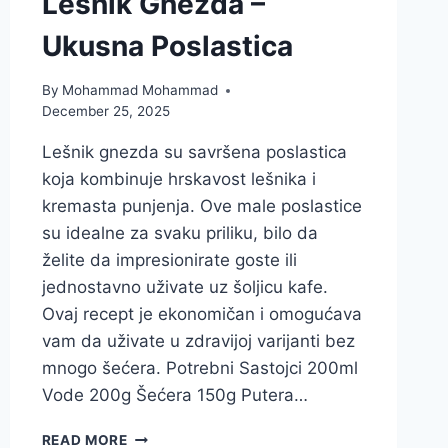
Lešnik Gnezda –
Ukusna Poslastica
By
Mohammad Mohammad
December 25, 2025
Lešnik gnezda su savršena poslastica
koja kombinuje hrskavost lešnika i
kremasta punjenja. Ove male poslastice
su idealne za svaku priliku, bilo da
želite da impresionirate goste ili
jednostavno uživate uz šoljicu kafe.
Ovaj recept je ekonomičan i omogućava
vam da uživate u zdravijoj varijanti bez
mnogo šećera. Potrebni Sastojci 200ml
Vode 200g Šećera 150g Putera…
NAJBOLJI
READ MORE