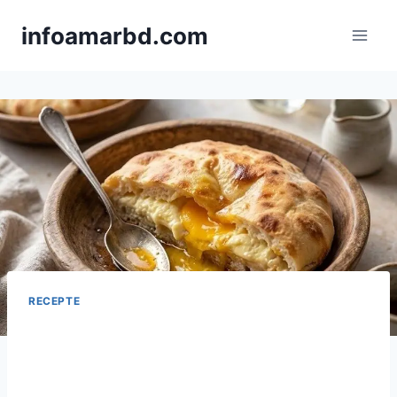
Skip
infoamarbd.com
to
content
RECEPTE