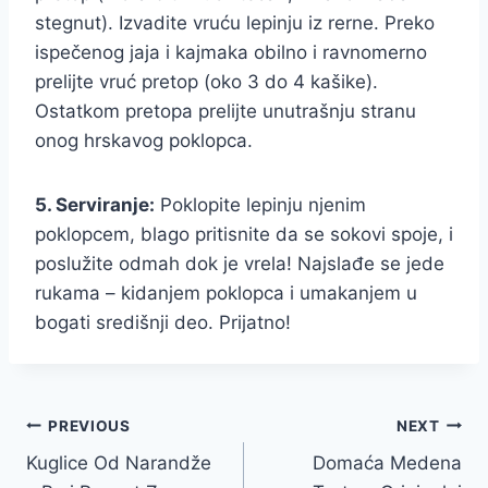
stegnut). Izvadite vruću lepinju iz rerne. Preko
ispečenog jaja i kajmaka obilno i ravnomerno
prelijte vruć pretop (oko 3 do 4 kašike).
Ostatkom pretopa prelijte unutrašnju stranu
onog hrskavog poklopca.
5. Serviranje:
Poklopite lepinju njenim
poklopcem, blago pritisnite da se sokovi spoje, i
poslužite odmah dok je vrela! Najslađe se jede
rukama – kidanjem poklopca i umakanjem u
bogati središnji deo. Prijatno!
Post
PREVIOUS
NEXT
Kuglice Od Narandže
Domaća Medena
navigation