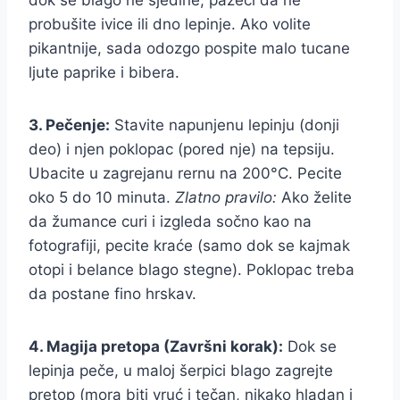
dok se blago ne sjedine, pazeći da ne
probušite ivice ili dno lepinje. Ako volite
pikantnije, sada odozgo pospite malo tucane
ljute paprike i bibera.
3. Pečenje:
Stavite napunjenu lepinju (donji
deo) i njen poklopac (pored nje) na tepsiju.
Ubacite u zagrejanu rernu na 200°C. Pecite
oko 5 do 10 minuta.
Zlatno pravilo:
Ako želite
da žumance curi i izgleda sočno kao na
fotografiji, pecite kraće (samo dok se kajmak
otopi i belance blago stegne). Poklopac treba
da postane fino hrskav.
4. Magija pretopa (Završni korak):
Dok se
lepinja peče, u maloj šerpici blago zagrejte
pretop (mora biti vruć i tečan, nikako hladan i