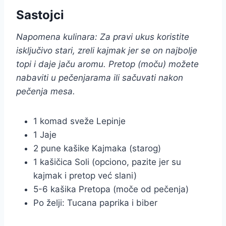
Sastojci
Napomena kulinara: Za pravi ukus koristite
isključivo stari, zreli kajmak jer se on najbolje
topi i daje jaču aromu. Pretop (moču) možete
nabaviti u pečenjarama ili sačuvati nakon
pečenja mesa.
1 komad sveže Lepinje
1 Jaje
2 pune kašike Kajmaka (starog)
1 kašičica Soli (opciono, pazite jer su
kajmak i pretop već slani)
5-6 kašika Pretopa (moče od pečenja)
Po želji: Tucana paprika i biber