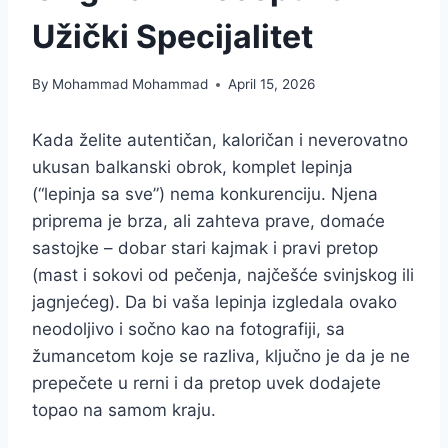
Užički Specijalitet
By
Mohammad Mohammad
April 15, 2026
Kada želite autentičan, kaloričan i neverovatno
ukusan balkanski obrok, komplet lepinja
(“lepinja sa sve”) nema konkurenciju. Njena
priprema je brza, ali zahteva prave, domaće
sastojke – dobar stari kajmak i pravi pretop
(mast i sokovi od pečenja, najčešće svinjskog ili
jagnjećeg). Da bi vaša lepinja izgledala ovako
neodoljivo i sočno kao na fotografiji, sa
žumancetom koje se razliva, ključno je da je ne
prepečete u rerni i da pretop uvek dodajete
topao na samom kraju.