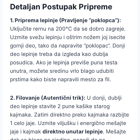
Detaljan Postupak Pripreme
1. Priprema lepinje (Pravljenje “poklopca”):
Uključite rernu na 200°C da se dobro zagreje.
Uzmite svežu lepinju i oštrim nožem joj isecite
gornji deo, tako da napravite “poklopac”. Donji
deo lepinje treba da izgleda kao dublja
posudica. Ako je lepinja previše puna testa
unutra, možete sredinu vrlo blago udubiti
prstima kako biste napravili mesto za fil.
2. Filovanje (Autentični trik):
U donji, dublji
deo lepinje stavite 2 pune kašike starog
kajmaka. Zatim direktno preko kajmaka razbijte
1 celo jaje. Uzmite viljušku i energično mešajte
jaje i kajmak
direktno unutar lepinje
. Mešajte