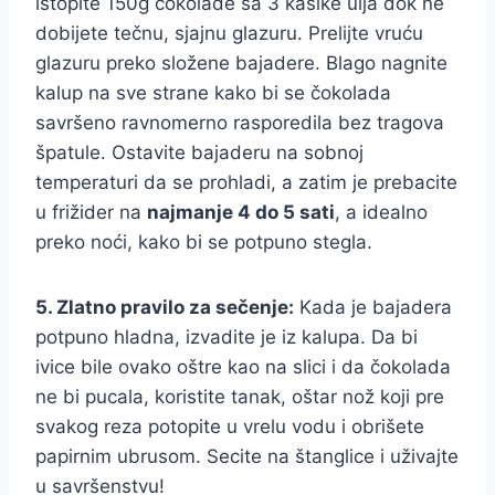
istopite 150g čokolade sa 3 kašike ulja dok ne
dobijete tečnu, sjajnu glazuru. Prelijte vruću
glazuru preko složene bajadere. Blago nagnite
kalup na sve strane kako bi se čokolada
savršeno ravnomerno rasporedila bez tragova
špatule. Ostavite bajaderu na sobnoj
temperaturi da se prohladi, a zatim je prebacite
u frižider na
najmanje 4 do 5 sati
, a idealno
preko noći, kako bi se potpuno stegla.
5. Zlatno pravilo za sečenje:
Kada je bajadera
potpuno hladna, izvadite je iz kalupa. Da bi
ivice bile ovako oštre kao na slici i da čokolada
ne bi pucala, koristite tanak, oštar nož koji pre
svakog reza potopite u vrelu vodu i obrišete
papirnim ubrusom. Secite na štanglice i uživajte
u savršenstvu!