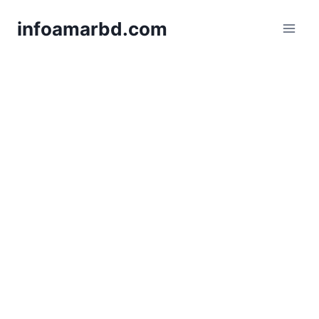
Skip
infoamarbd.com
to
content