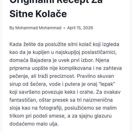
Sitne Kolače
By
Mohammad Mohammad
April 15, 2026
Kada želite da poslužite sitni kolač koji izgleda
kao da je kupljen u najskupljoj poslastičarnici,
domaća Bajadera je uvek prvi izbor. Njena
priprema uopšte nije komplikovana i ne zahteva
pečenje, ali traži preciznost. Pravilno skuvan
sirup od šećera, vode i putera je onaj “lepak”
koji savršeno povezuje keks i orahe. Za ovakav
fantastičan, oštar presek sa tri naizmenična
sloja kao na fotografiji, poslužićemo se malim
trikom pri podeli smese, a za sjajnu glazuru
dodaćemo malo ulja.