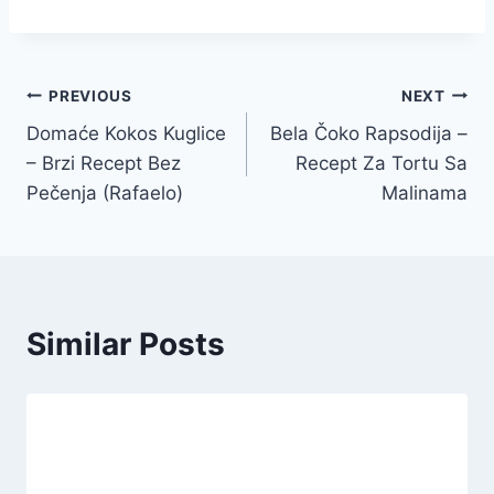
Post
PREVIOUS
NEXT
Domaće Kokos Kuglice
Bela Čoko Rapsodija –
navigation
– Brzi Recept Bez
Recept Za Tortu Sa
Pečenja (Rafaelo)
Malinama
Similar Posts