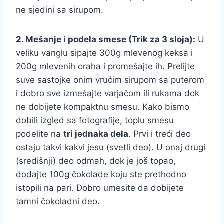
ne sjedini sa sirupom.
2. Mešanje i podela smese (Trik za 3 sloja):
U
veliku vanglu sipajte 300g mlevenog keksa i
200g mlevenih oraha i promešajte ih. Prelijte
suve sastojke onim vrućim sirupom sa puterom
i dobro sve izmešajte varjačom ili rukama dok
ne dobijete kompaktnu smesu. Kako bismo
dobili izgled sa fotografije, toplu smesu
podelite na
tri jednaka dela
. Prvi i treći deo
ostaju takvi kakvi jesu (svetli deo). U onaj drugi
(središnji) deo odmah, dok je još topao,
dodajte 100g čokolade koju ste prethodno
istopili na pari. Dobro umesite da dobijete
tamni čokoladni deo.