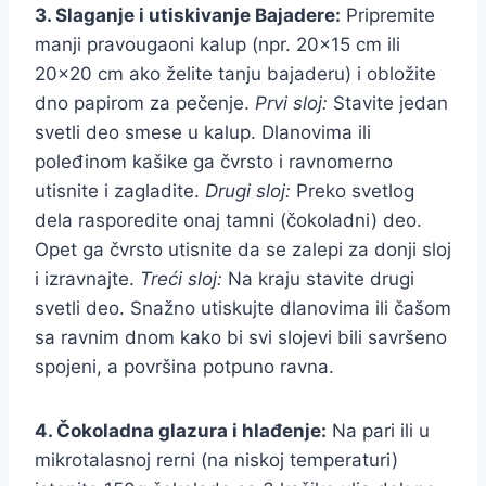
3. Slaganje i utiskivanje Bajadere:
Pripremite
manji pravougaoni kalup (npr. 20×15 cm ili
20×20 cm ako želite tanju bajaderu) i obložite
dno papirom za pečenje.
Prvi sloj:
Stavite jedan
svetli deo smese u kalup. Dlanovima ili
poleđinom kašike ga čvrsto i ravnomerno
utisnite i zagladite.
Drugi sloj:
Preko svetlog
dela rasporedite onaj tamni (čokoladni) deo.
Opet ga čvrsto utisnite da se zalepi za donji sloj
i izravnajte.
Treći sloj:
Na kraju stavite drugi
svetli deo. Snažno utiskujte dlanovima ili čašom
sa ravnim dnom kako bi svi slojevi bili savršeno
spojeni, a površina potpuno ravna.
4. Čokoladna glazura i hlađenje:
Na pari ili u
mikrotalasnoj rerni (na niskoj temperaturi)