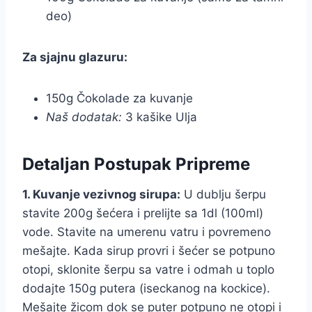
deo)
Za sjajnu glazuru:
150g Čokolade za kuvanje
Naš dodatak:
3 kašike Ulja
Detaljan Postupak Pripreme
1. Kuvanje vezivnog sirupa:
U dublju šerpu
stavite 200g šećera i prelijte sa 1dl (100ml)
vode. Stavite na umerenu vatru i povremeno
mešajte. Kada sirup provri i šećer se potpuno
otopi, sklonite šerpu sa vatre i odmah u toplo
dodajte 150g putera (iseckanog na kockice).
Mešajte žicom dok se puter potpuno ne otopi i