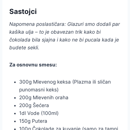
Sastojci
Napomena poslastičara: Glazuri smo dodali par
kašika ulja – to je obavezan trik kako bi
čokolada bila sjajna i kako ne bi pucala kada je
budete sekli.
Za osnovnu smesu:
300g Mlevenog keksa (Plazma ili sličan
punomasni keks)
200g Mlevenih oraha
200g Šećera
1dl Vode (100ml)
150g Putera
100g Čokolade za kuvanje (samo za tamni