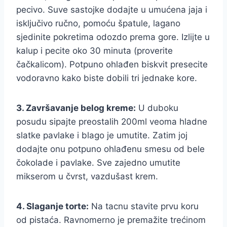
pecivo. Suve sastojke dodajte u umućena jaja i
isključivo ručno, pomoću špatule, lagano
sjedinite pokretima odozdo prema gore. Izlijte u
kalup i pecite oko 30 minuta (proverite
čačkalicom). Potpuno ohlađen biskvit presecite
vodoravno kako biste dobili tri jednake kore.
3. Završavanje belog kreme:
U duboku
posudu sipajte preostalih 200ml veoma hladne
slatke pavlake i blago je umutite. Zatim joj
dodajte onu potpuno ohlađenu smesu od bele
čokolade i pavlake. Sve zajedno umutite
mikserom u čvrst, vazdušast krem.
4. Slaganje torte:
Na tacnu stavite prvu koru
od pistaća. Ravnomerno je premažite trećinom