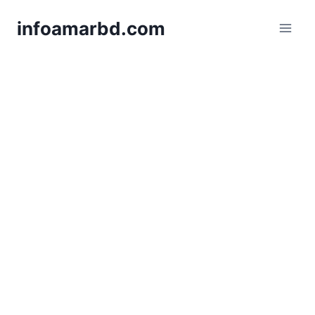
Skip
infoamarbd.com
to
content