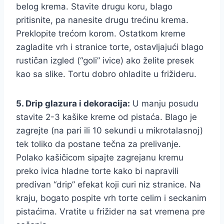
belog krema. Stavite drugu koru, blago
pritisnite, pa nanesite drugu trećinu krema.
Preklopite trećom korom. Ostatkom kreme
zagladite vrh i stranice torte, ostavljajući blago
rustičan izgled (“goli” ivice) ako želite presek
kao sa slike. Tortu dobro ohladite u frižideru.
5. Drip glazura i dekoracija:
U manju posudu
stavite 2-3 kašike kreme od pistaća. Blago je
zagrejte (na pari ili 10 sekundi u mikrotalasnoj)
tek toliko da postane tečna za prelivanje.
Polako kašičicom sipajte zagrejanu kremu
preko ivica hladne torte kako bi napravili
predivan “drip” efekat koji curi niz stranice. Na
kraju, bogato pospite vrh torte celim i seckanim
pistaćima. Vratite u frižider na sat vremena pre