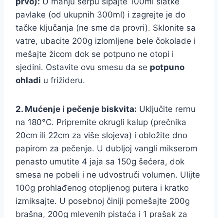
prvo):
U manju šerpu sipajte 100ml slatke
pavlake (od ukupnih 300ml) i zagrejte je do
tačke ključanja (ne sme da provri). Sklonite sa
vatre, ubacite 200g izlomljene bele čokolade i
mešajte žicom dok se potpuno ne otopi i
sjedini. Ostavite ovu smesu da se
potpuno
ohladi
u frižideru.
2. Mućenje i pečenje biskvita:
Uključite rernu
na 180°C. Pripremite okrugli kalup (prečnika
20cm ili 22cm za više slojeva) i obložite dno
papirom za pečenje. U dubljoj vangli mikserom
penasto umutite 4 jaja sa 150g šećera, dok
smesa ne pobeli i ne udvostruči volumen. Ulijte
100g prohlađenog otopljenog putera i kratko
izmiksajte. U posebnoj činiji pomešajte 200g
brašna, 200g mlevenih pistaća i 1 prašak za