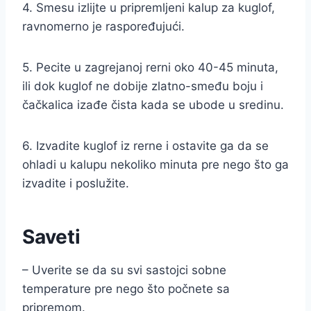
4. Smesu izlijte u pripremljeni kalup za kuglof,
ravnomerno je raspoređujući.
5. Pecite u zagrejanoj rerni oko 40-45 minuta,
ili dok kuglof ne dobije zlatno-smeđu boju i
čačkalica izađe čista kada se ubode u sredinu.
6. Izvadite kuglof iz rerne i ostavite ga da se
ohladi u kalupu nekoliko minuta pre nego što ga
izvadite i poslužite.
Saveti
– Uverite se da su svi sastojci sobne
temperature pre nego što počnete sa
pripremom.