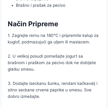
Brašno i prašak za pecivo
Način Pripreme
1. Zagrejte rernu na 180°C i pripremite kalup za
kuglof, podmazujući ga uljem ili maslacem.
2. U velikoj posudi pomešajte jogurt sa
brašnom i praškom za pecivo dok ne dobijete
glatku smesu.
3. Dodajte iseckanu šunku, rendani kačkavalj i
sitno seckane crvene paprike u smesu. Sve
dobro izmešajte.