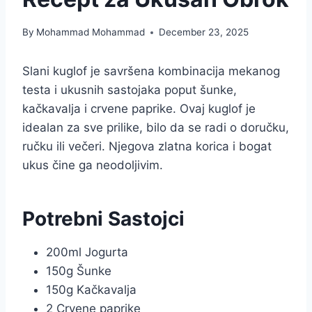
By
Mohammad Mohammad
December 23, 2025
Slani kuglof je savršena kombinacija mekanog
testa i ukusnih sastojaka poput šunke,
kačkavalja i crvene paprike. Ovaj kuglof je
idealan za sve prilike, bilo da se radi o doručku,
ručku ili večeri. Njegova zlatna korica i bogat
ukus čine ga neodoljivim.
Potrebni Sastojci
200ml Jogurta
150g Šunke
150g Kačkavalja
2 Crvene paprike