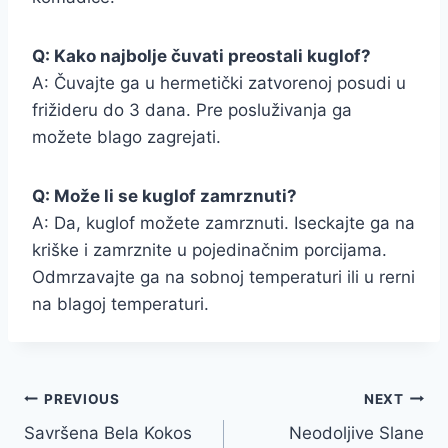
Q: Kako najbolje čuvati preostali kuglof?
A: Čuvajte ga u hermetički zatvorenoj posudi u
frižideru do 3 dana. Pre posluživanja ga
možete blago zagrejati.
Q: Može li se kuglof zamrznuti?
A: Da, kuglof možete zamrznuti. Iseckajte ga na
kriške i zamrznite u pojedinačnim porcijama.
Odmrzavajte ga na sobnoj temperaturi ili u rerni
na blagoj temperaturi.
Post
PREVIOUS
NEXT
Savršena Bela Kokos
Neodoljive Slane
navigation