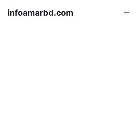
Skip
infoamarbd.com
to
content