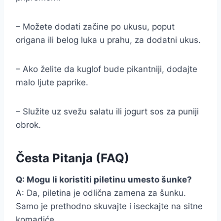
– Možete dodati začine po ukusu, poput
origana ili belog luka u prahu, za dodatni ukus.
– Ako želite da kuglof bude pikantniji, dodajte
malo ljute paprike.
– Služite uz svežu salatu ili jogurt sos za puniji
obrok.
Česta Pitanja (FAQ)
Q: Mogu li koristiti piletinu umesto šunke?
A: Da, piletina je odlična zamena za šunku.
Samo je prethodno skuvajte i iseckajte na sitne
komadiće.