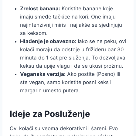
Zrelost banana:
Koristite banane koje
imaju smeđe tačkice na kori. One imaju
najintenzivniji miris i najlakše se sjedinjuju
sa keksom.
Hlađenje je obavezno:
Iako se ne peku, ovi
kolači moraju da odstoje u frižideru bar 30
minuta do 1 sat pre služenja. To dozvoljava
keksu da upije vlagu i da se ukusi prožmu.
Veganska verzija:
Ako postite (Posno) ili
ste vegan, samo koristite posni keks i
margarin umesto putera.
Ideje za Posluženje
Ovi kolači su veoma dekorativni i šareni. Evo