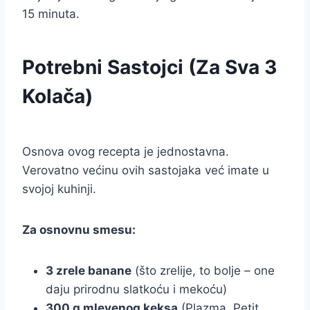
15 minuta.
Potrebni Sastojci (Za Sva 3
Kolača)
Osnova ovog recepta je jednostavna.
Verovatno većinu ovih sastojaka već imate u
svojoj kuhinji.
Za osnovnu smesu:
3 zrele banane
(što zrelije, to bolje – one
daju prirodnu slatkoću i mekoću)
300 g mlevenog keksa
(Plazma, Petit