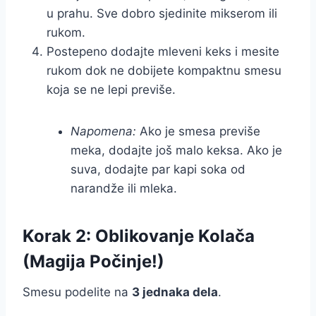
u prahu. Sve dobro sjedinite mikserom ili
rukom.
Postepeno dodajte mleveni keks i mesite
rukom dok ne dobijete kompaktnu smesu
koja se ne lepi previše.
Napomena:
Ako je smesa previše
meka, dodajte još malo keksa. Ako je
suva, dodajte par kapi soka od
narandže ili mleka.
Korak 2: Oblikovanje Kolača
(Magija Počinje!)
Smesu podelite na
3 jednaka dela
.