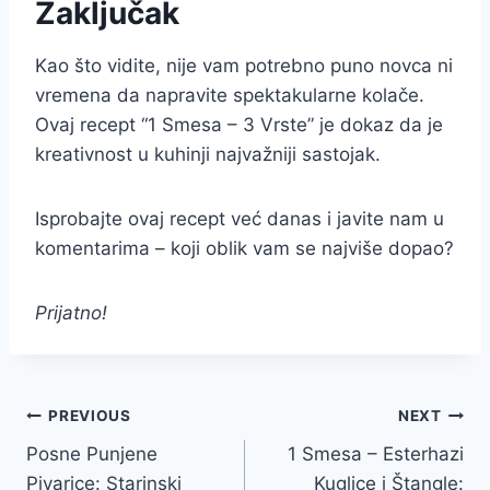
Zaključak
Kao što vidite, nije vam potrebno puno novca ni
vremena da napravite spektakularne kolače.
Ovaj recept “1 Smesa – 3 Vrste” je dokaz da je
kreativnost u kuhinji najvažniji sastojak.
Isprobajte ovaj recept već danas i javite nam u
komentarima – koji oblik vam se najviše dopao?
Prijatno!
Post
PREVIOUS
NEXT
Posne Punjene
1 Smesa – Esterhazi
navigation
Pivarice: Starinski
Kuglice i Štangle: