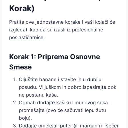
Korak)
Pratite ove jednostavne korake i vaši kolači će
izgledati kao da su izašli iz profesionalne
poslastičarnice.
Korak 1: Priprema Osnovne
Smese
Oljuštite banane i stavite ih u dublju
posudu. Viljuškom ih dobro ispasirajte dok
ne postanu kaša.
Odmah dodajte kašiku limunovog soka i
promešajte (ovo će sačuvati lepu žutu
boju).
Dodajte omekšali puter (ili margarin) i šećer