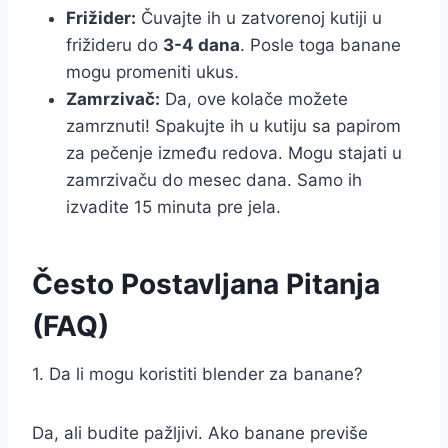
Frižider:
Čuvajte ih u zatvorenoj kutiji u
frižideru do
3-4 dana
. Posle toga banane
mogu promeniti ukus.
Zamrzivač:
Da, ove kolače možete
zamrznuti! Spakujte ih u kutiju sa papirom
za pečenje između redova. Mogu stajati u
zamrzivaču do mesec dana. Samo ih
izvadite 15 minuta pre jela.
Često Postavljana Pitanja
(FAQ)
1. Da li mogu koristiti blender za banane?
Da, ali budite pažljivi. Ako banane previše