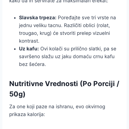
kako da ih servirate za maksimalan efekat:
Slavska trpeza:
Poređajte sve tri vrste na
jednu veliku tacnu. Različiti oblici (rolat,
trougao, krug) će stvoriti prelep vizuelni
kontrast.
Uz kafu:
Ovi kolači su prilično slatki, pa se
savršeno slažu uz jaku domaću crnu kafu
bez šećera.
Nutritivne Vrednosti (Po Porciji /
50g)
Za one koji paze na ishranu, evo okvirnog
prikaza kalorija: