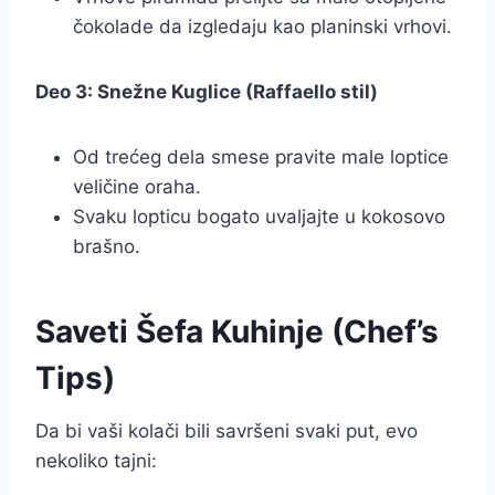
čokolade da izgledaju kao planinski vrhovi.
Deo 3: Snežne Kuglice (Raffaello stil)
Od trećeg dela smese pravite male loptice
veličine oraha.
Svaku lopticu bogato uvaljajte u kokosovo
brašno.
Saveti Šefa Kuhinje (Chef’s
Tips)
Da bi vaši kolači bili savršeni svaki put, evo
nekoliko tajni: