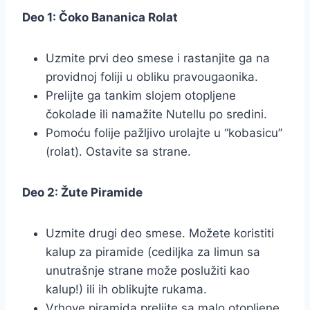
Deo 1: Čoko Bananica Rolat
Uzmite prvi deo smese i rastanjite ga na
providnoj foliji u obliku pravougaonika.
Prelijte ga tankim slojem otopljene
čokolade ili namažite Nutellu po sredini.
Pomoću folije pažljivo urolajte u “kobasicu”
(rolat). Ostavite sa strane.
Deo 2: Žute Piramide
Uzmite drugi deo smese. Možete koristiti
kalup za piramide (cediljka za limun sa
unutrašnje strane može poslužiti kao
kalup!) ili ih oblikujte rukama.
Vrhove piramida prelijte sa malo otopljene