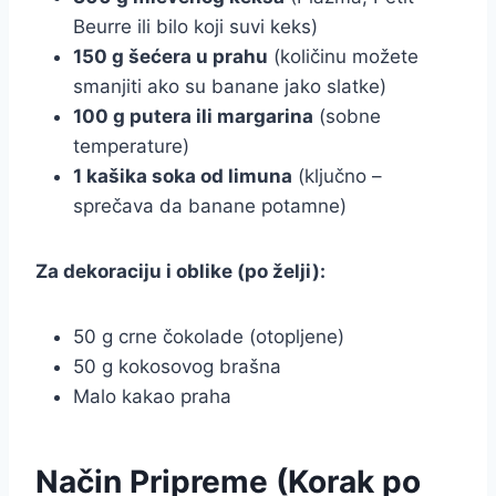
Beurre ili bilo koji suvi keks)
150 g šećera u prahu
(količinu možete
smanjiti ako su banane jako slatke)
100 g putera ili margarina
(sobne
temperature)
1 kašika soka od limuna
(ključno –
sprečava da banane potamne)
Za dekoraciju i oblike (po želji):
50 g crne čokolade (otopljene)
50 g kokosovog brašna
Malo kakao praha
Način Pripreme (Korak po