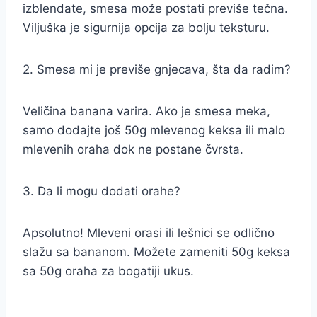
izblendate, smesa može postati previše tečna.
Viljuška je sigurnija opcija za bolju teksturu.
2. Smesa mi je previše gnjecava, šta da radim?
Veličina banana varira. Ako je smesa meka,
samo dodajte još 50g mlevenog keksa ili malo
mlevenih oraha dok ne postane čvrsta.
3. Da li mogu dodati orahe?
Apsolutno! Mleveni orasi ili lešnici se odlično
slažu sa bananom. Možete zameniti 50g keksa
sa 50g oraha za bogatiji ukus.