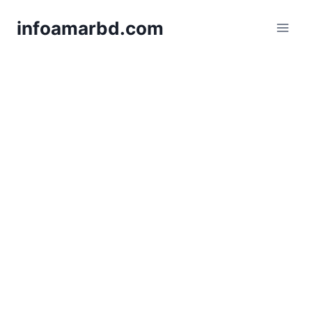
Skip
infoamarbd.com
to
content