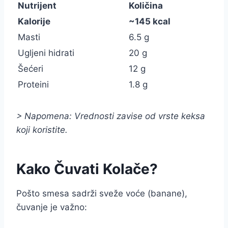
Nutrijent
Količina
Kalorije
~145 kcal
Masti
6.5 g
Ugljeni hidrati
20 g
Šećeri
12 g
Proteini
1.8 g
> Napomena: Vrednosti zavise od vrste keksa
koji koristite.
Kako Čuvati Kolače?
Pošto smesa sadrži sveže voće (banane),
čuvanje je važno: