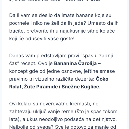
Da li vam se desilo da imate banane koje su
pocrnele i niko ne želi da ih jede? Umesto da ih
bacite, pretvorite ih u najukusnije sitne kolače
koji će oduševiti vaše goste!
Danas vam predstavljam pravi “spas u zadnji
čas” recept. Ovo je
Bananina Čarolija
–
koncept gde od jedne osnovne, jeftine smese
pravimo tri vizuelno različita dezerta:
Čoko
Rolat, Žute Piramide i Snežne Kuglice.
Ovi kolači su neverovatno kremasti, ne
zahtevaju uključivanje rerne (što je spas tokom
leta), a ukus neodoljivo podseća na detinjstvo.
Najbolje od svega? Sve je gotovo za manje od