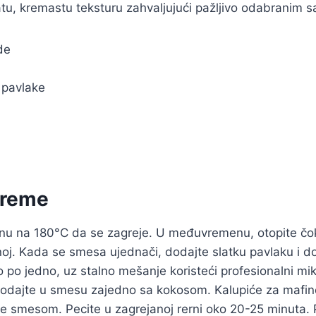
tu, kremastu teksturu zahvaljujući pažljivo odabranim s
de
 pavlake
preme
ernu na 180°C da se zagreje. U međuvremenu, otopite čo
alnoj. Kada se smesa ujednači, dodajte slatku pavlaku i 
o po jedno, uz stalno mešanje koristeći profesionalni mi
dodajte u smesu zajedno sa kokosom. Kalupiće za mafin
e smesom. Pecite u zagrejanoj rerni oko 20-25 minuta. 