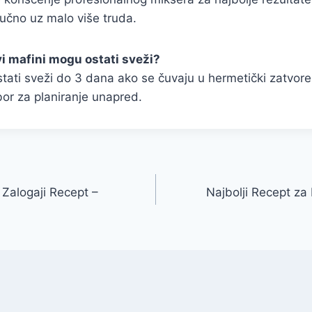
ručno uz malo više truda.
vi mafini mogu ostati sveži?
tati sveži do 3 dana ako se čuvaju u hermetički zatvor
or za planiranje unapred.
 Zalogaji Recept –
Najbolji Recept za