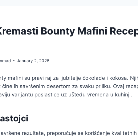
 Kremasti Bounty Mafini Recep
mmad
January 2, 2026
ty mafini su pravi raj za ljubitelje čokolade i kokosa. N
t čine ih savršenim desertom za svaku priliku. Ovaj recep
aviju varijantu poslastice uz uštedu vremena u kuhinji.
astojci
savršene rezultate, preporučuje se korišćenje kvalitetnih