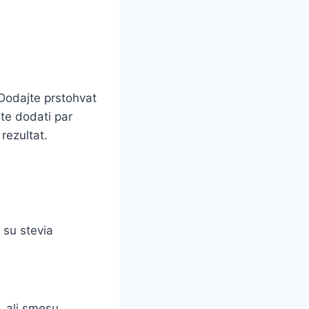
 Dodajte prstohvat
ete dodati par
 rezultat.
 su stevia
, ali smesu