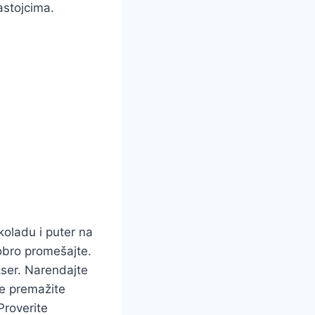
astojcima.
koladu i puter na
dobro promešajte.
kser. Narendajte
e premažite
Proverite