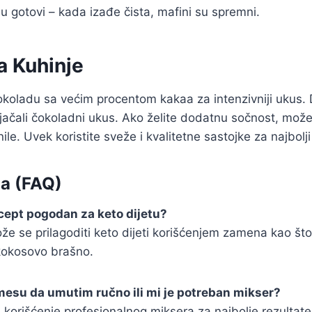
su gotovi – kada izađe čista, mafini su spremni.
a Kuhinje
okoladu sa većim procentom kakaa za intenzivniji ukus.
ojačali čokoladni ukus. Ako želite dodatnu sočnost, mož
ile. Uvek koristite sveže i kvalitetne sastojke za najbolji
ja (FAQ)
recept pogodan za keto dijetu?
že se prilagoditi keto dijeti korišćenjem zamena kao što
kokosovo brašno.
mesu da umutim ručno ili mi je potreban mikser?
 korišćenje profesionalnog miksera za najbolje rezultate