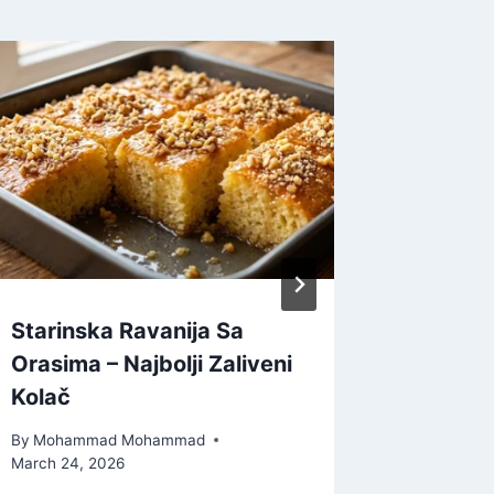
Starinska Ravanija Sa
Autenti
Orasima – Najbolji Zaliveni
Ruske K
Kolač
Balkans
By
Mohammad Mohammad
By
Moham
March 24, 2026
July 5, 202