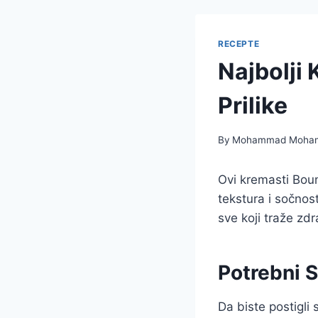
RECEPTE
Najbolji
Prilike
By
Mohammad Moha
Ovi kremasti Boun
tekstura i sočnos
sve koji traže zdr
Potrebni S
Da biste postigli 