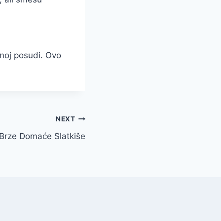
enoj posudi. Ovo
NEXT
 Brze Domaće Slatkiše