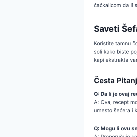
čačkalicom da li 
Saveti Šef
Koristite tamnu č
soli kako biste p
kapi ekstrakta van
Česta Pitan
Q: Da li je ovaj 
A: Ovaj recept mo
umesto šećera i 
Q: Mogu li ovu s
A: Preporučuje se