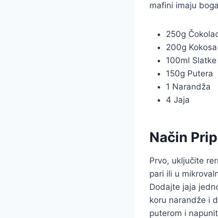
mafini imaju boga
250g Čokola
200g Kokosa
100ml Slatke
150g Putera
1 Narandža
4 Jaja
Način Pri
Prvo, uključite r
pari ili u mikrov
Dodajte jaja jedn
koru narandže i 
puterom i napunit