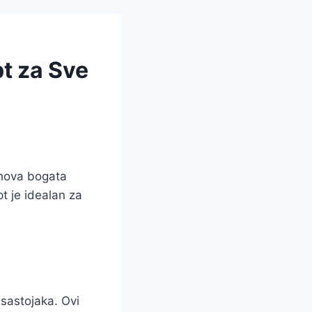
t za Sve
jihova bogata
t je idealan za
 sastojaka. Ovi