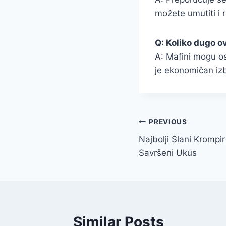
možete umutiti i 
Q: Koliko dugo o
A: Mafini mogu os
je ekonomičan izb
Post
PREVIOUS
Najbolji Slani Krompir
navigation
Savršeni Ukus
Similar Posts