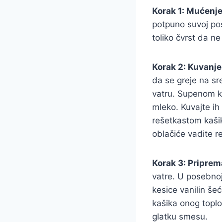
Korak 1: Mućenje
potpuno suvoj po
toliko čvrst da 
Korak 2: Kuvanje
da se greje na sr
vatru. Supenom ka
mleko. Kuvajte ih 
rešetkastom kašik
oblačiće vadite r
Korak 3: Priprem
vatre. U posebnoj
kesice vanilin še
kašika onog toplo
glatku smesu.