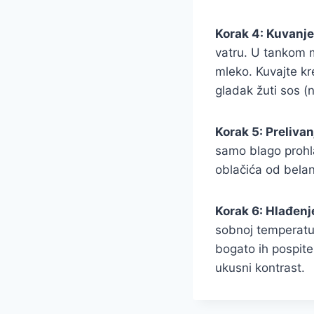
Korak 4: Kuvanj
vatru. U tankom 
mleko. Kuvajte kr
gladak žuti sos (n
Korak 5: Prelivan
samo blago prohlad
oblačića od belan
Korak 6: Hlađenje
sobnoj temperatur
bogato ih pospite
ukusni kontrast.