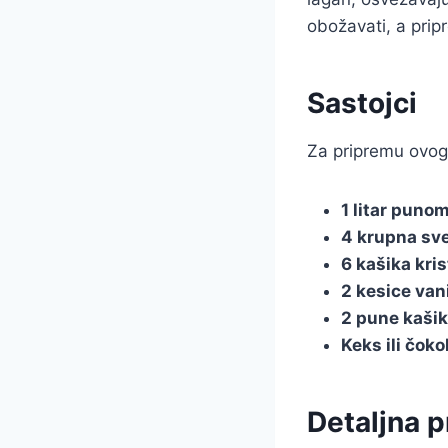
obožavati, a prip
Sastojci
Za pripremu ovog 
1 litar pun
4 krupna sve
6 kašika kris
2 kesice van
2 pune kašik
Keks ili čok
Detaljna p