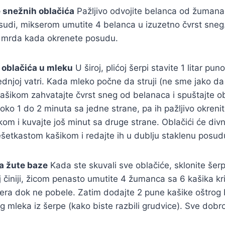
 snežnih oblačića
Pažljivo odvojite belanca od žumanac
sudi, mikserom umutite 4 belanca u izuzetno čvrst sneg
ne mrda kada okrenete posudu.
 oblačića u mleku
U široj, plićoj šerpi stavite 1 litar 
ednjoj vatri. Kada mleko počne da struji (ne sme jako da 
šikom zahvatajte čvrst sneg od belanaca i spuštajte ob
oko 1 do 2 minuta sa jedne strane, pa ih pažljivo okrenite
om i kuvajte još minut sa druge strane. Oblačići će div
ešetkastom kašikom i redajte ih u dublju staklenu posudu
a žute baze
Kada ste skuvali sve oblačiće, sklonite še
 činiji, žicom penasto umutite 4 žumanca sa 6 kašika kri
ćera dok ne pobele. Zatim dodajte 2 pune kašike oštrog 
g mleka iz šerpe (kako biste razbili grudvice). Sve dobro