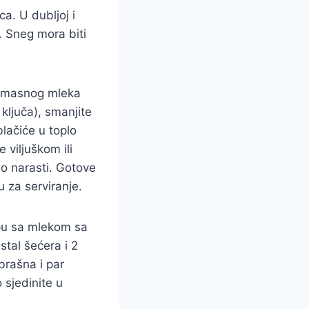
a. U dubljoj i
. Sneg mora biti
punomasnog mleka
ključa), smanjite
lačiće u toplo
 viljuškom ili
no narasti. Gotove
 za serviranje.
rpu sa mlekom sa
stal šećera i 2
brašna i par
 sjedinite u