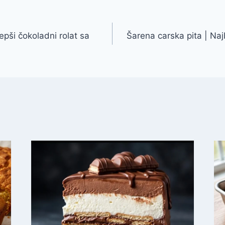
epši čokoladni rolat sa
Šarena carska pita | Naj