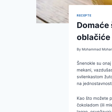
RECEPTE
Domaće š
oblačiće 
By
Mohammad Moha
Šnenokle su onaj p
mekani, vazdušast
svilenkastom žut
na jednostavnosti
Kao što možete pr
čokoladom (ili ml
lagan, osvežavaju