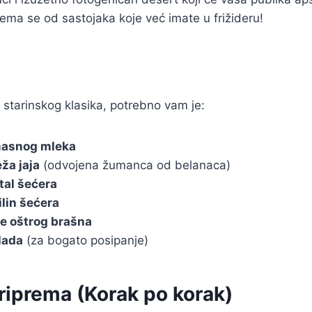
rema se od sastojaka koje već imate u frižideru!
starinskog klasika, potrebno vam je:
omasnog mleka
ža jaja
(odvojena žumanca od belanaca)
tal šećera
ilin šećera
e oštrog brašna
olada
(za bogato posipanje)
riprema (Korak po korak)