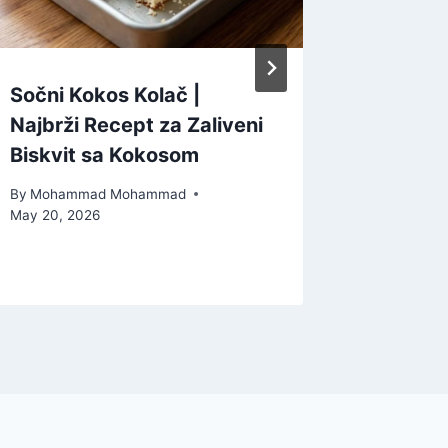
Sočni Kokos Kolač |
Autenti
Najbrži Recept za Zaliveni
Kraljic
Biskvit sa Kokosom
sa Ora
By
Mohammad Mohammad
By
Moham
May 20, 2026
May 29, 2