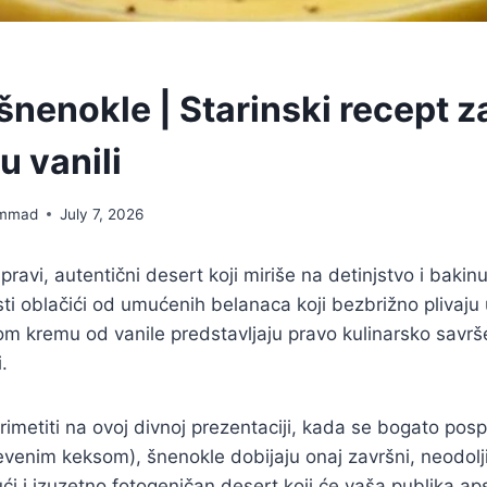
nenokle | Starinski recept 
u vanili
mmad
July 7, 2026
ravi, autentični desert koji miriše na detinjstvo i bakinu
i oblačići od umućenih belanaca koji bezbrižno plivaju
om kremu od vanile predstavljaju pravo kulinarsko savr
.
imetiti na ovoj divnoj prezentaciji, kada se bogato po
evenim keksom), šnenokle dobijaju onaj završni, neodolji
ći i izuzetno fotogeničan desert koji će vaša publika ap