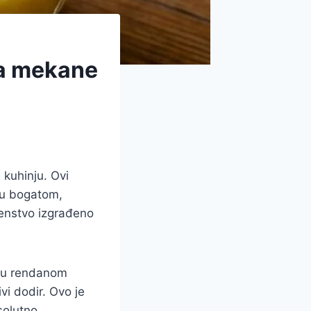
za mekane
 kuhinju. Ovi
 u bogatom,
šenstvo izgrađeno
spu rendanom
vi dodir. Ovo je
solutno