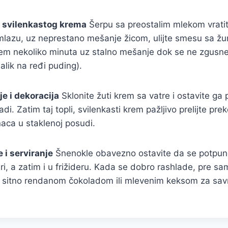
e svilenkastog krema
Šerpu sa preostalim mlekom vrati
mlazu, uz neprestano mešanje žicom, ulijte smesu sa ž
em nekoliko minuta uz stalno mešanje dok se ne zgusne 
alik na ređi puding).
je i dekoracija
Sklonite žuti krem sa vatre i ostavite ga
i. Zatim taj topli, svilenkasti krem pažljivo prelijte pre
aca u staklenoj posudi.
 i serviranje
Šnenokle obavezno ostavite da se potpun
i, a zatim i u frižideru. Kada se dobro rashlade, pre sa
 sitno rendanom čokoladom ili mlevenim keksom za savrš