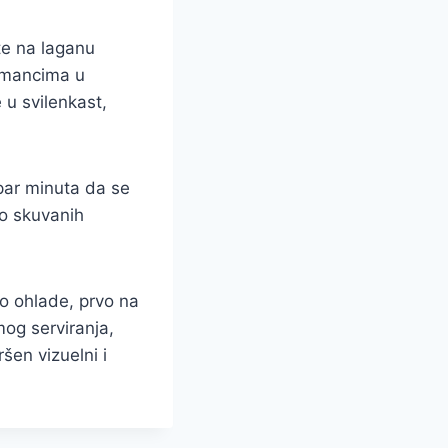
te na laganu
umancima u
u svilenkast,
 par minuta da se
ko skuvanih
o ohlade, prvo na
mog serviranja,
en vizuelni i