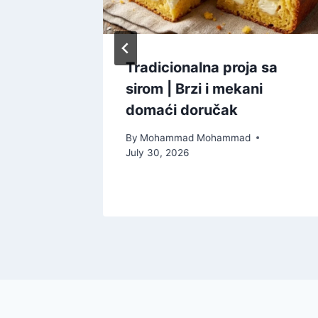
ta Bez
Tradicionalna proja sa
sirom | Brzi i mekani
rt
domaći doručak
By
Mohammad Mohammad
July 30, 2026