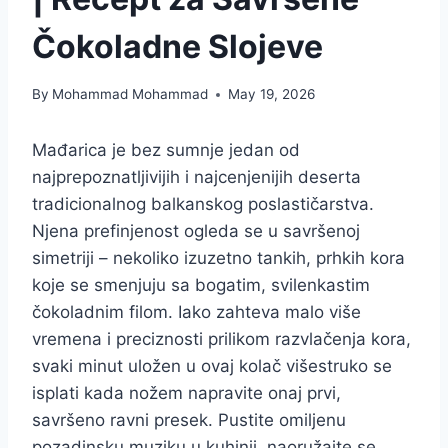
Čokoladne Slojeve
By
Mohammad Mohammad
May 19, 2026
Mađarica je bez sumnje jedan od
najprepoznatljivijih i najcenjenijih deserta
tradicionalnog balkanskog poslastičarstva.
Njena prefinjenost ogleda se u savršenoj
simetriji – nekoliko izuzetno tankih, prhkih kora
koje se smenjuju sa bogatim, svilenkastim
čokoladnim filom. Iako zahteva malo više
vremena i preciznosti prilikom razvlačenja kora,
svaki minut uložen u ovaj kolač višestruko se
isplati kada nožem napravite onaj prvi,
savršeno ravni presek. Pustite omiljenu
pozadinsku muziku u kuhinji, naoružajte se