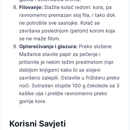
Filovanje:
Slažite kolač redom: kora, pa
ravnomerno premazan sloj fila, i tako dok
ne potrošite sve sastojke. Kolač se
završava poslednjom (petom) korom koja
se ne maže filom.
Opterećivanje i glazura:
Preko složene
Mađarice stavite papir za pečenje i
pritisnite je nekim težim predmetom (npr.
debljom knjigom) kako bi se slojevi
savršeno zalepili. Ostavite u frižideru preko
noći. Sutradan otopite 100 g čokolade sa 3
kašike ulja i prelijte ravnomerno preko
gornje kore.
Korisni Savjeti