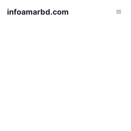
Skip
infoamarbd.com
to
content