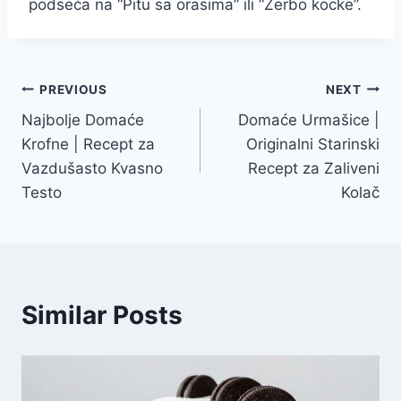
podseća na “Pitu sa orasima” ili “Žerbo kocke”.
Post
PREVIOUS
NEXT
Najbolje Domaće
Domaće Urmašice |
navigation
Krofne | Recept za
Originalni Starinski
Vazdušasto Kvasno
Recept za Zaliveni
Testo
Kolač
Similar Posts