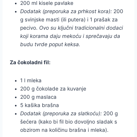
200 ml kisele pavlake
Dodatak (preporuka za prhkost kora):
200
g svinjske masti (ili putera) i 1 prašak za
pecivo.
Ovo su ključni tradicionalni dodaci
koji korama daju mekoću i sprečavaju da
budu tvrde poput keksa.
Za čokoladni fil:
1 l mleka
200 g čokolade za kuvanje
200 g maslaca
5 kašika brašna
Dodatak (preporuka za slatkoću):
200 g
šećera (kako bi fil bio dovoljno sladak s
obzirom na količinu brašna i mleka).