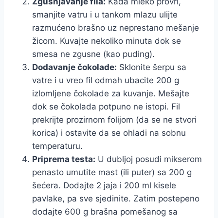
Zgušnjavanje fila:
Kada mleko provri,
smanjite vatru i u tankom mlazu ulijte
razmućeno brašno uz neprestano mešanje
žicom. Kuvajte nekoliko minuta dok se
smesa ne zgusne (kao puding).
Dodavanje čokolade:
Sklonite šerpu sa
vatre i u vreo fil odmah ubacite 200 g
izlomljene čokolade za kuvanje. Mešajte
dok se čokolada potpuno ne istopi. Fil
prekrijte prozirnom folijom (da se ne stvori
korica) i ostavite da se ohladi na sobnu
temperaturu.
Priprema testa:
U dubljoj posudi mikserom
penasto umutite mast (ili puter) sa 200 g
šećera. Dodajte 2 jaja i 200 ml kisele
pavlake, pa sve sjedinite. Zatim postepeno
dodajte 600 g brašna pomešanog sa