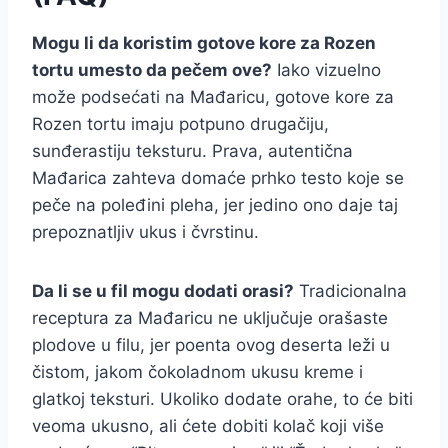
Mogu li da koristim gotove kore za Rozen
tortu umesto da pečem ove?
Iako vizuelno
može podsećati na Mađaricu, gotove kore za
Rozen tortu imaju potpuno drugačiju,
sunđerastiju teksturu. Prava, autentična
Mađarica zahteva domaće prhko testo koje se
peče na poleđini pleha, jer jedino ono daje taj
prepoznatljiv ukus i čvrstinu.
Da li se u fil mogu dodati orasi?
Tradicionalna
receptura za Mađaricu ne uključuje orašaste
plodove u filu, jer poenta ovog deserta leži u
čistom, jakom čokoladnom ukusu kreme i
glatkoj teksturi. Ukoliko dodate orahe, to će biti
veoma ukusno, ali ćete dobiti kolač koji više