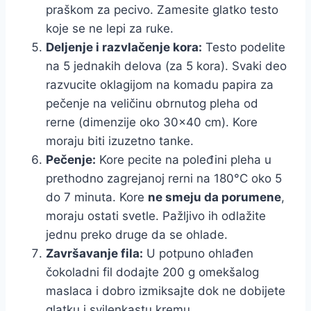
praškom za pecivo. Zamesite glatko testo
koje se ne lepi za ruke.
Deljenje i razvlačenje kora:
Testo podelite
na 5 jednakih delova (za 5 kora). Svaki deo
razvucite oklagijom na komadu papira za
pečenje na veličinu obrnutog pleha od
rerne (dimenzije oko 30×40 cm). Kore
moraju biti izuzetno tanke.
Pečenje:
Kore pecite na poleđini pleha u
prethodno zagrejanoj rerni na 180°C oko 5
do 7 minuta. Kore
ne smeju da porumene
,
moraju ostati svetle. Pažljivo ih odlažite
jednu preko druge da se ohlade.
Završavanje fila:
U potpuno ohlađen
čokoladni fil dodajte 200 g omekšalog
maslaca i dobro izmiksajte dok ne dobijete
glatku i svilenkastu kremu.