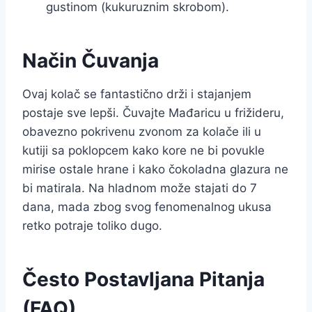
gustinom (kukuruznim skrobom).
Način Čuvanja
Ovaj kolač se fantastično drži i stajanjem
postaje sve lepši. Čuvajte Mađaricu u frižideru,
obavezno pokrivenu zvonom za kolače ili u
kutiji sa poklopcem kako kore ne bi povukle
mirise ostale hrane i kako čokoladna glazura ne
bi matirala. Na hladnom može stajati do 7
dana, mada zbog svog fenomenalnog ukusa
retko potraje toliko dugo.
Često Postavljana Pitanja
(FAQ)