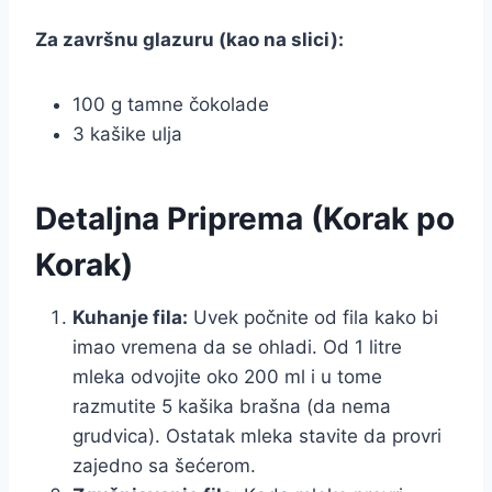
Za završnu glazuru (kao na slici):
100 g tamne čokolade
3 kašike ulja
Detaljna Priprema (Korak po
Korak)
Kuhanje fila:
Uvek počnite od fila kako bi
imao vremena da se ohladi. Od 1 litre
mleka odvojite oko 200 ml i u tome
razmutite 5 kašika brašna (da nema
grudvica). Ostatak mleka stavite da provri
zajedno sa šećerom.