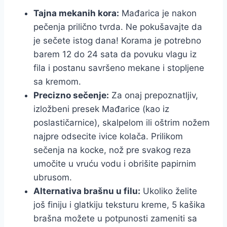
Tajna mekanih kora:
Mađarica je nakon
pečenja prilično tvrda. Ne pokušavajte da
je sečete istog dana! Korama je potrebno
barem 12 do 24 sata da povuku vlagu iz
fila i postanu savršeno mekane i stopljene
sa kremom.
Precizno sečenje:
Za onaj prepoznatljiv,
izložbeni presek Mađarice (kao iz
poslastičarnice), skalpelom ili oštrim nožem
najpre odsecite ivice kolača. Prilikom
sečenja na kocke, nož pre svakog reza
umočite u vruću vodu i obrišite papirnim
ubrusom.
Alternativa brašnu u filu:
Ukoliko želite
još finiju i glatkiju teksturu kreme, 5 kašika
brašna možete u potpunosti zameniti sa