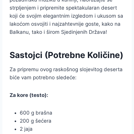
strpljenjem i pripremite spektakularan desert
koji će svojim elegantnim izgledom i ukusom sa
lakoćom osvojiti i najzahtevnije goste, kako na
Balkanu, tako i širom Sjedinjenih Država!
Sastojci (Potrebne Količine)
Za pripremu ovog raskošnog slojevitog deserta
biće vam potrebno sledeće:
Za kore (testo):
600 g brašna
200 g šećera
2 jaja