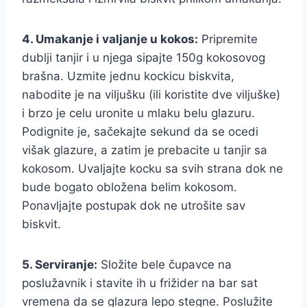
4. Umakanje i valjanje u kokos:
Pripremite
dublji tanjir i u njega sipajte 150g kokosovog
brašna. Uzmite jednu kockicu biskvita,
nabodite je na viljušku (ili koristite dve viljuške)
i brzo je celu uronite u mlaku belu glazuru.
Podignite je, sačekajte sekund da se ocedi
višak glazure, a zatim je prebacite u tanjir sa
kokosom. Uvaljajte kocku sa svih strana dok ne
bude bogato obložena belim kokosom.
Ponavljajte postupak dok ne utrošite sav
biskvit.
5. Serviranje:
Složite bele čupavce na
poslužavnik i stavite ih u frižider na bar sat
vremena da se glazura lepo stegne. Poslužite