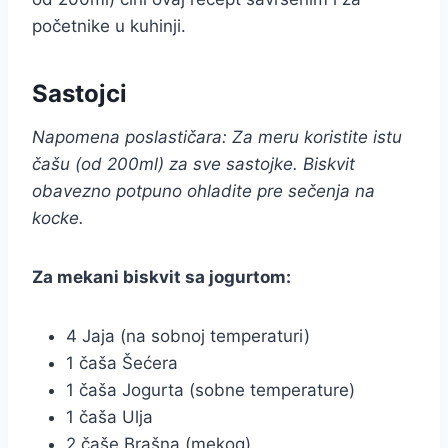
početnike u kuhinji.
Sastojci
Napomena poslastičara: Za meru koristite istu
čašu (od 200ml) za sve sastojke. Biskvit
obavezno potpuno ohladite pre sečenja na
kocke.
Za mekani biskvit sa jogurtom:
4 Jaja (na sobnoj temperaturi)
1 čaša Šećera
1 čaša Jogurta (sobne temperature)
1 čaša Ulja
2 čaše Brašna (mekog)