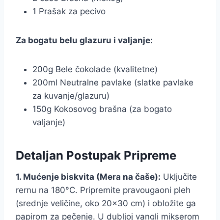
1 Prašak za pecivo
Za bogatu belu glazuru i valjanje:
200g Bele čokolade (kvalitetne)
200ml Neutralne pavlake (slatke pavlake
za kuvanje/glazuru)
150g Kokosovog brašna (za bogato
valjanje)
Detaljan Postupak Pripreme
1. Mućenje biskvita (Mera na čaše):
Uključite
rernu na 180°C. Pripremite pravougaoni pleh
(srednje veličine, oko 20×30 cm) i obložite ga
papirom za pečenje. U dubljoj vangli mikserom