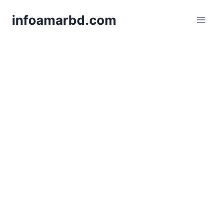
Skip
infoamarbd.com
to
content