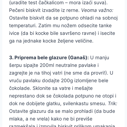
(uradite test čačkalicom – mora izaći suva).
Pečeni biskvit izvadite iz rerne.
Veoma važno:
Ostavite biskvit da se potpuno ohladi na sobnoj
temperaturi. Zatim mu nožem odsecite tanke
ivice (da bi kocke bile savršeno ravne) i isecite
ga na jednake kocke željene veličine.
3. Priprema bele glazure (Ganaš):
U manju
šerpu sipajte 200ml neutralne pavlake i
zagrejte je na tihoj vatri (ne sme da provri!). U
vruću pavlaku dodajte 200g izlomljene bele
čokolade. Sklonite sa vatre i mešajte
neprestano dok se čokolada potpuno ne otopi i
dok ne dobijete glatku, svilenkastu smesu.
Trik:
Ostavite glazuru da se malo prohladi (da bude
mlaka, a ne vrela) kako ne bi previše
razmekšala i izmrvila biskvit prilikom umakanja.