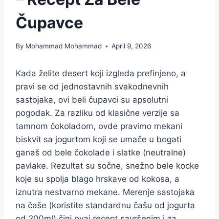
Čupavce
By
Mohammad Mohammad
April 9, 2026
Kada želite desert koji izgleda prefinjeno, a
pravi se od jednostavnih svakodnevnih
sastojaka, ovi beli čupavci su apsolutni
pogodak. Za razliku od klasične verzije sa
tamnom čokoladom, ovde pravimo mekani
biskvit sa jogurtom koji se umače u bogati
ganaš od bele čokolade i slatke (neutralne)
pavlake. Rezultat su sočne, snežno bele kocke
koje su spolja blago hrskave od kokosa, a
iznutra nestvarno mekane. Merenje sastojaka
na čaše (koristite standardnu čašu od jogurta
od 200ml) čini ovaj recept savršenim i za