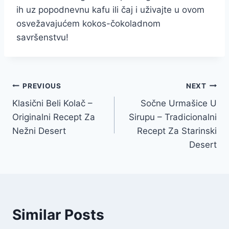
ih uz popodnevnu kafu ili čaj i uživajte u ovom
osvežavajućem kokos-čokoladnom
savršenstvu!
Post
PREVIOUS
NEXT
Klasični Beli Kolač –
Sočne Urmašice U
navigation
Originalni Recept Za
Sirupu – Tradicionalni
Nežni Desert
Recept Za Starinski
Desert
Similar Posts