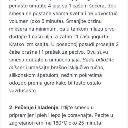
penasto umutite 4 jaja sa 1 čašom šećera, dok
smesa ne postane veoma svetla i ne udvostruči
volumen (oko 5 minuta). Smanjite brzinu
miksera na minimum, pa u tankom mlazu prvo
dodajte 1 čašu ulja, a zatim i 1 čašu jogurta.
Kratko izmiksajte. U posebnoj posudi prosejte 2
čaše brašna i 1 prašak za pecivo. Ovu suvu
smesu dodajte u umućena jaja.
Sada odložite
mikser
i umešajte brašno isključivo ručno,
silikonskom špatulom, nežnim pokretima
odozdo prema gore kako bi testo ostalo
vazdušasto.
2. Pečenje i hlađenje:
Izlijte smesu u
pripremljeni pleh i lepo je poravnajte. Pecite u
zagrejanoj rerni na 180°C oko 25 minuta