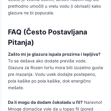
prethodno umočili u vrelu vodu (i obrisali) kako
glazura ne bi popucala.
FAQ (Često Postavljana
Pitanja)
Zašto mi je glazura ispala prozirna i lepljiva?
To se dešava ako dodate previše vode.
Glazura za Rozen tortu mora biti izuzetno gusta
pre mazanja. Vodu uvek dodajte postepeno,
pola kašike po pola kašike, dok energično
mešate.
Da li mogu da dodam čokoladu u fil?
Naravno!
Mnoge domaćice vole da u topao fil (pored