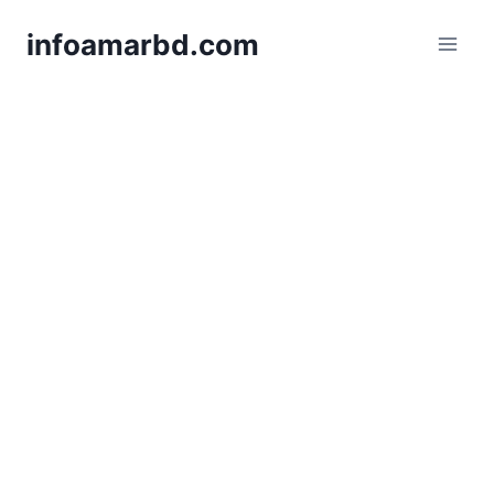
Skip
infoamarbd.com
to
content