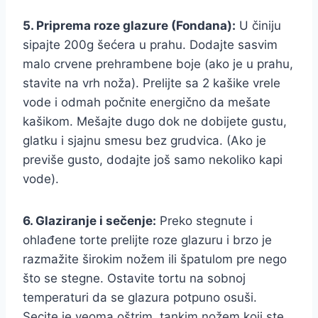
5. Priprema roze glazure (Fondana):
U činiju
sipajte 200g šećera u prahu. Dodajte sasvim
malo crvene prehrambene boje (ako je u prahu,
stavite na vrh noža). Prelijte sa 2 kašike vrele
vode i odmah počnite energično da mešate
kašikom. Mešajte dugo dok ne dobijete gustu,
glatku i sjajnu smesu bez grudvica. (Ako je
previše gusto, dodajte još samo nekoliko kapi
vode).
6. Glaziranje i sečenje:
Preko stegnute i
ohlađene torte prelijte roze glazuru i brzo je
razmažite širokim nožem ili špatulom pre nego
što se stegne. Ostavite tortu na sobnoj
temperaturi da se glazura potpuno osuši.
Secite je veoma oštrim, tankim nožem koji ste