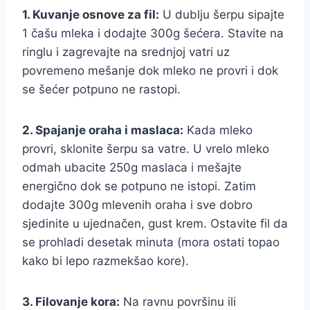
1. Kuvanje osnove za fil:
U dublju šerpu sipajte
1 čašu mleka i dodajte 300g šećera. Stavite na
ringlu i zagrevajte na srednjoj vatri uz
povremeno mešanje dok mleko ne provri i dok
se šećer potpuno ne rastopi.
2. Spajanje oraha i maslaca:
Kada mleko
provri, sklonite šerpu sa vatre. U vrelo mleko
odmah ubacite 250g maslaca i mešajte
energično dok se potpuno ne istopi. Zatim
dodajte 300g mlevenih oraha i sve dobro
sjedinite u ujednačen, gust krem. Ostavite fil da
se prohladi desetak minuta (mora ostati topao
kako bi lepo razmekšao kore).
3. Filovanje kora:
Na ravnu površinu ili