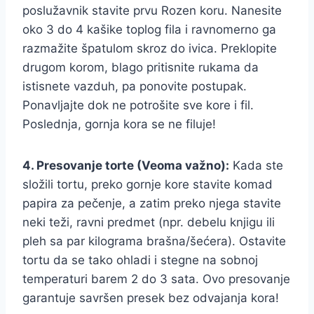
poslužavnik stavite prvu Rozen koru. Nanesite
oko 3 do 4 kašike toplog fila i ravnomerno ga
razmažite špatulom skroz do ivica. Preklopite
drugom korom, blago pritisnite rukama da
istisnete vazduh, pa ponovite postupak.
Ponavljajte dok ne potrošite sve kore i fil.
Poslednja, gornja kora se ne filuje!
4. Presovanje torte (Veoma važno):
Kada ste
složili tortu, preko gornje kore stavite komad
papira za pečenje, a zatim preko njega stavite
neki teži, ravni predmet (npr. debelu knjigu ili
pleh sa par kilograma brašna/šećera). Ostavite
tortu da se tako ohladi i stegne na sobnoj
temperaturi barem 2 do 3 sata. Ovo presovanje
garantuje savršen presek bez odvajanja kora!