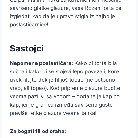
savršeno glatke glazure, vaša Rozen torta će
izgledati kao da je upravo stigla iz najbolje
poslastičarnice!
Sastojci
Napomena poslastičara:
Kako bi torta bila
sočna i kako bi se slojevi lepo povezali, kore
uvek filujte dok je fil još topao (ne potpuno
vreo, ali topao). Kod pripreme glazure budite
veoma pažljivi sa vodom – dodajte je kap po
kap, jer je granica između savršeno guste i
previše retke glazure veoma tanka!
Za bogati fil od oraha: