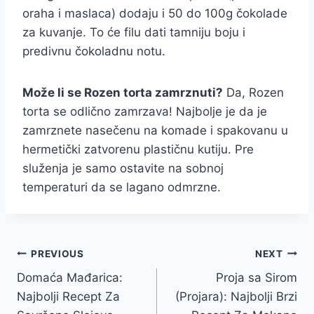
oraha i maslaca) dodaju i 50 do 100g čokolade
za kuvanje. To će filu dati tamniju boju i
predivnu čokoladnu notu.
Može li se Rozen torta zamrznuti?
Da, Rozen
torta se odlično zamrzava! Najbolje je da je
zamrznete nasečenu na komade i spakovanu u
hermetički zatvorenu plastičnu kutiju. Pre
služenja je samo ostavite na sobnoj
temperaturi da se lagano odmrzne.
Post
PREVIOUS
NEXT
Domaća Mađarica:
Proja sa Sirom
navigation
Najbolji Recept Za
(Projara): Najbolji Brzi