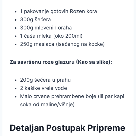
1 pakovanje gotovih Rozen kora
300g šećera
300g mlevenih oraha
1 čaša mleka (oko 200ml)
250g maslaca (isečenog na kocke)
Za savršenu roze glazuru (Kao sa slike):
200g šećera u prahu
2 kašike vrele vode
Malo crvene prehrambene boje (ili par kapi
soka od maline/višnje)
Detaljan Postupak Pripreme