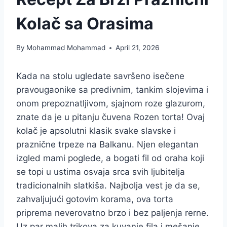
Kolač sa Orasima
By
Mohammad Mohammad
April 21, 2026
Kada na stolu ugledate savršeno isečene
pravougaonike sa predivnim, tankim slojevima i
onom prepoznatljivom, sjajnom roze glazurom,
znate da je u pitanju čuvena Rozen torta! Ovaj
kolač je apsolutni klasik svake slavske i
praznične trpeze na Balkanu. Njen elegantan
izgled mami poglede, a bogati fil od oraha koji
se topi u ustima osvaja srca svih ljubitelja
tradicionalnih slatkiša. Najbolja vest je da se,
zahvaljujući gotovim korama, ova torta
priprema neverovatno brzo i bez paljenja rerne.
Uz par malih trikova za kuvanje fila i mešanje