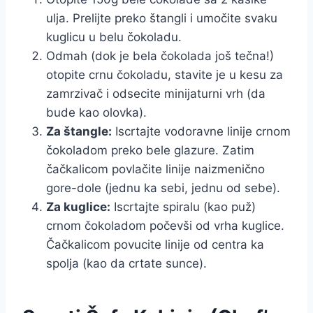
ulja. Prelijte preko štangli i umočite svaku
kuglicu u belu čokoladu.
Odmah (dok je bela čokolada još tečna!)
otopite crnu čokoladu, stavite je u kesu za
zamrzivač i odsecite minijaturni vrh (da
bude kao olovka).
Za štangle:
Iscrtajte vodoravne linije crnom
čokoladom preko bele glazure. Zatim
čačkalicom povlačite linije naizmenično
gore-dole (jednu ka sebi, jednu od sebe).
Za kuglice:
Iscrtajte spiralu (kao puž)
crnom čokoladom počevši od vrha kuglice.
Čačkalicom povucite linije od centra ka
spolja (kao da crtate sunce).