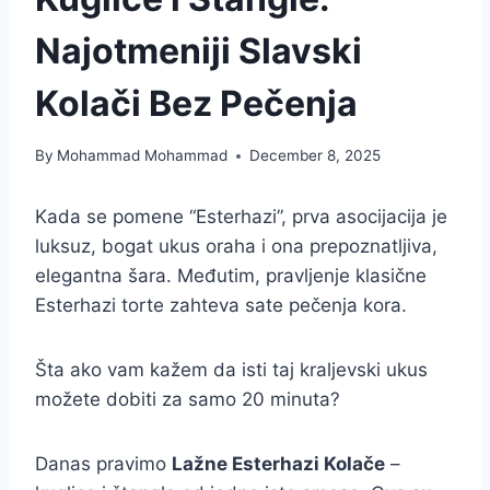
Najotmeniji Slavski
Kolači Bez Pečenja
By
Mohammad Mohammad
December 8, 2025
Kada se pomene “Esterhazi”, prva asocijacija je
luksuz, bogat ukus oraha i ona prepoznatljiva,
elegantna šara. Međutim, pravljenje klasične
Esterhazi torte zahteva sate pečenja kora.
Šta ako vam kažem da isti taj kraljevski ukus
možete dobiti za samo 20 minuta?
Danas pravimo
Lažne Esterhazi Kolače
–