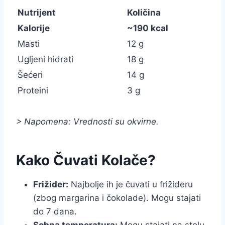
Nutrijent
Količina
Kalorije
~190 kcal
Masti
12 g
Ugljeni hidrati
18 g
Šećeri
14 g
Proteini
3 g
> Napomena: Vrednosti su okvirne.
Kako Čuvati Kolače?
Frižider:
Najbolje ih je čuvati u frižideru
(zbog margarina i čokolade). Mogu stajati
do 7 dana.
Sobna temperatura:
Mogu stajati na stolu