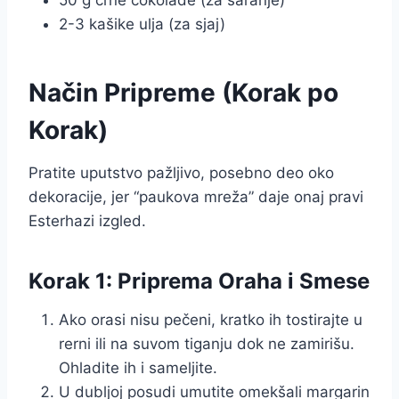
2-3 kašike ulja (za sjaj)
Način Pripreme (Korak po
Korak)
Pratite uputstvo pažljivo, posebno deo oko
dekoracije, jer “paukova mreža” daje onaj pravi
Esterhazi izgled.
Korak 1: Priprema Oraha i Smese
Ako orasi nisu pečeni, kratko ih tostirajte u
rerni ili na suvom tiganju dok ne zamirišu.
Ohladite ih i sameljite.
U dubljoj posudi umutite omekšali margarin