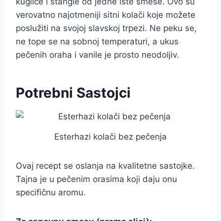
kuglice i štangle od jedne iste smese. Ovo su
verovatno najotmeniji sitni kolači koje možete
poslužiti na svojoj slavskoj trpezi. Ne peku se,
ne tope se na sobnoj temperaturi, a ukus
pečenih oraha i vanile je prosto neodoljiv.
Potrebni Sastojci
Esterhazi kolači bez pečenja
Ovaj recept se oslanja na kvalitetne sastojke.
Tajna je u pečenim orasima koji daju onu
specifičnu aromu.