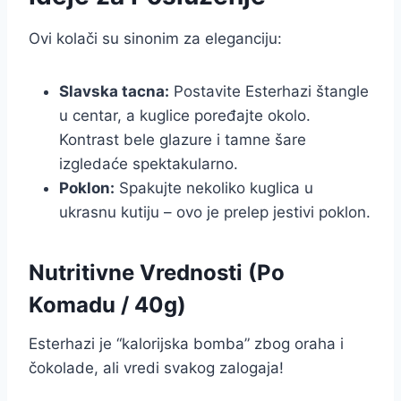
Ovi kolači su sinonim za eleganciju:
Slavska tacna:
Postavite Esterhazi štangle
u centar, a kuglice poređajte okolo.
Kontrast bele glazure i tamne šare
izgledaće spektakularno.
Poklon:
Spakujte nekoliko kuglica u
ukrasnu kutiju – ovo je prelep jestivi poklon.
Nutritivne Vrednosti (Po
Komadu / 40g)
Esterhazi je “kalorijska bomba” zbog oraha i
čokolade, ali vredi svakog zalogaja!