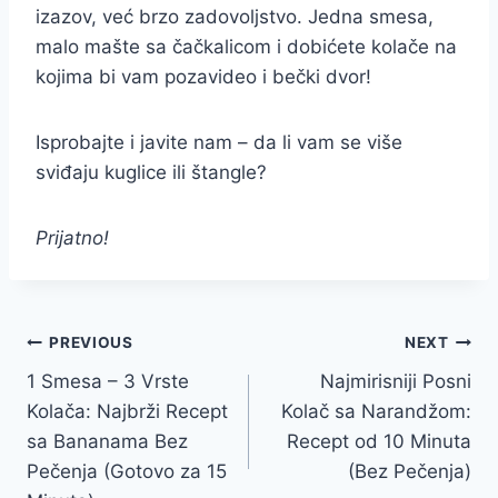
izazov, već brzo zadovoljstvo. Jedna smesa,
malo mašte sa čačkalicom i dobićete kolače na
kojima bi vam pozavideo i bečki dvor!
Isprobajte i javite nam – da li vam se više
sviđaju kuglice ili štangle?
Prijatno!
Post
PREVIOUS
NEXT
1 Smesa – 3 Vrste
Najmirisniji Posni
navigation
Kolača: Najbrži Recept
Kolač sa Narandžom:
sa Bananama Bez
Recept od 10 Minuta
Pečenja (Gotovo za 15
(Bez Pečenja)