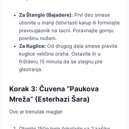
Za Štangle (Bajadere):
Prvi deo smese
utisnite u manji četvrtasti kalup ili formirajte
pravougaonik na tacni. Poravnajte gornju
površinu nožem.
Za Kuglice:
Od drugog dela smese pravite
kuglice veličine oraha. Ostavite ih u
frižideru 15 minuta da se stegnu pre
glaziranja.
Korak 3: Čuvena “Paukova
Mreža” (Esterhazi Šara)
Ovo je trenutak magije!
Otopite 150g bele čokolade sa 2 kašike