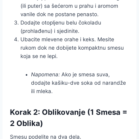
(ili puter) sa šećerom u prahu i aromom
vanile dok ne postane penasto.
Dodajte otopljenu belu čokoladu
(prohlađenu) i sjedinite.
Ubacite mlevene orahe i keks. Mesite
rukom dok ne dobijete kompaktnu smesu
koja se ne lepi.
Napomena:
Ako je smesa suva,
dodajte kašiku-dve soka od narandže
ili mleka.
Korak 2: Oblikovanje (1 Smesa =
2 Oblika)
Smesu podelite na dva dela.