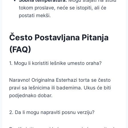
tokom proslave, neće se istopiti, ali će
postati mekši.
Često Postavljana Pitanja
(FAQ)
1. Mogu li koristiti lešnike umesto oraha?
Naravno! Originalna Esterhazi torta se često
pravi sa lešnicima ili bademima. Ukus će biti
podjednako dobar.
2. Da li mogu napraviti posnu verziju?