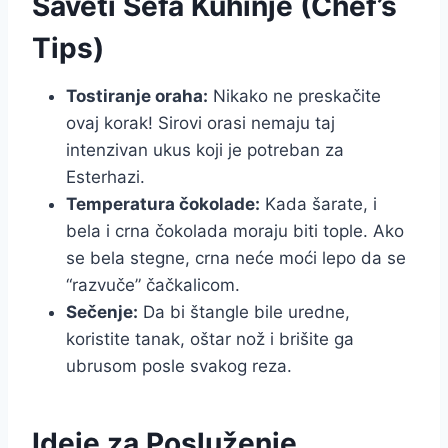
Saveti Šefa Kuhinje (Chef’s
Tips)
Tostiranje oraha:
Nikako ne preskačite
ovaj korak! Sirovi orasi nemaju taj
intenzivan ukus koji je potreban za
Esterhazi.
Temperatura čokolade:
Kada šarate, i
bela i crna čokolada moraju biti tople. Ako
se bela stegne, crna neće moći lepo da se
“razvuče” čačkalicom.
Sečenje:
Da bi štangle bile uredne,
koristite tanak, oštar nož i brišite ga
ubrusom posle svakog reza.
Ideje za Posluženje