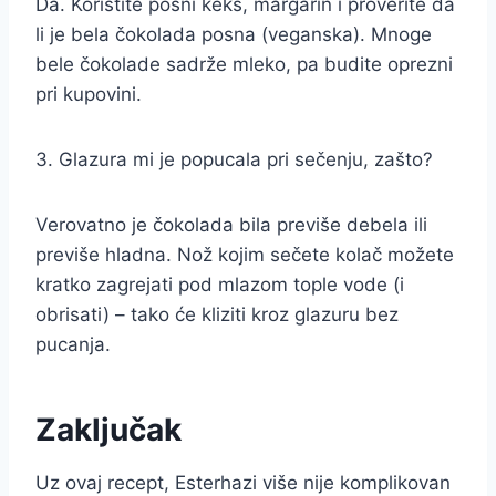
Da. Koristite posni keks, margarin i proverite da
li je bela čokolada posna (veganska). Mnoge
bele čokolade sadrže mleko, pa budite oprezni
pri kupovini.
3. Glazura mi je popucala pri sečenju, zašto?
Verovatno je čokolada bila previše debela ili
previše hladna. Nož kojim sečete kolač možete
kratko zagrejati pod mlazom tople vode (i
obrisati) – tako će kliziti kroz glazuru bez
pucanja.
Zaključak
Uz ovaj recept, Esterhazi više nije komplikovan