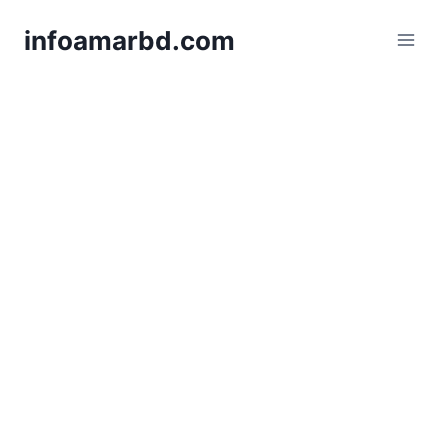
Skip
infoamarbd.com
to
content