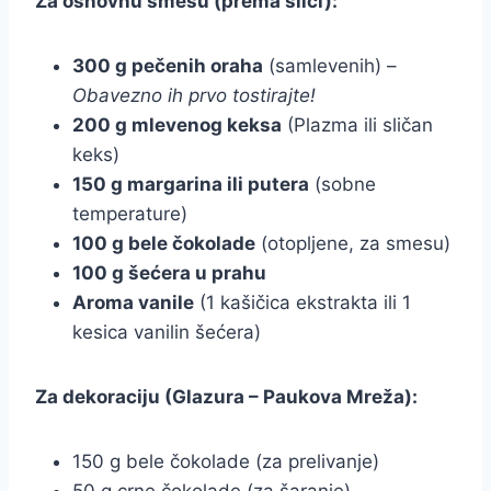
Za osnovnu smesu (prema slici):
300 g pečenih oraha
(samlevenih) –
Obavezno ih prvo tostirajte!
200 g mlevenog keksa
(Plazma ili sličan
keks)
150 g margarina ili putera
(sobne
temperature)
100 g bele čokolade
(otopljene, za smesu)
100 g šećera u prahu
Aroma vanile
(1 kašičica ekstrakta ili 1
kesica vanilin šećera)
Za dekoraciju (Glazura – Paukova Mreža):
150 g bele čokolade (za prelivanje)
50 g crne čokolade (za šaranje)