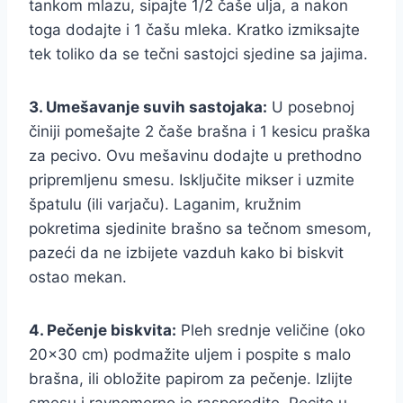
tankom mlazu, sipajte 1/2 čaše ulja, a nakon
toga dodajte i 1 čašu mleka. Kratko izmiksajte
tek toliko da se tečni sastojci sjedine sa jajima.
3. Umešavanje suvih sastojaka:
U posebnoj
činiji pomešajte 2 čaše brašna i 1 kesicu praška
za pecivo. Ovu mešavinu dodajte u prethodno
pripremljenu smesu. Isključite mikser i uzmite
špatulu (ili varjaču). Laganim, kružnim
pokretima sjedinite brašno sa tečnom smesom,
pazeći da ne izbijete vazduh kako bi biskvit
ostao mekan.
4. Pečenje biskvita:
Pleh srednje veličine (oko
20×30 cm) podmažite uljem i pospite s malo
brašna, ili obložite papirom za pečenje. Izlijte