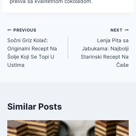
preliva sa kvalitetnom čokoladom.
Post
PREVIOUS
NEXT
Sočni Griz Kolač:
Lenja Pita sa
navigation
Originalni Recept Na
Jabukama: Najbolji
Šolje Koji Se Topi U
Starinski Recept Na
Ustima
Čaše
Similar Posts