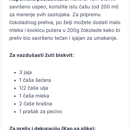
savršeno uspeo, koristite istu čašu (od 200 ml)
za merenje svih sastojaka. Za pripremu
čokoladnog preliva, po želji možete dodati malo
mleka i kockicu putera u 200g čokolade kako bi
preliv bio savršeno tečan i sjajan za umakanje.
Za vazdušasti žuti biskvit:
3 jaja
1 čaša šećera
1/2 čaše ulja
1 čaša mleka
2 čaše brašna
1 prašak za pecivo
Za preliv i dekoraciju (Kao sa slike):