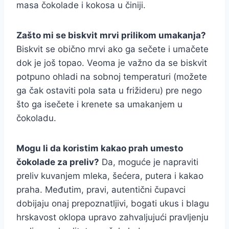
masa čokolade i kokosa u činiji.
Zašto mi se biskvit mrvi prilikom umakanja?
Biskvit se obično mrvi ako ga sečete i umačete
dok je još topao. Veoma je važno da se biskvit
potpuno ohladi na sobnoj temperaturi (možete
ga čak ostaviti pola sata u frižideru) pre nego
što ga isečete i krenete sa umakanjem u
čokoladu.
Mogu li da koristim kakao prah umesto
čokolade za preliv?
Da, moguće je napraviti
preliv kuvanjem mleka, šećera, putera i kakao
praha. Međutim, pravi, autentični čupavci
dobijaju onaj prepoznatljivi, bogati ukus i blagu
hrskavost oklopa upravo zahvaljujući pravljenju