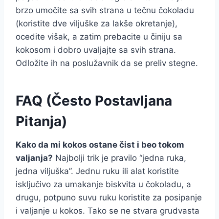
brzo umočite sa svih strana u tečnu čokoladu
(koristite dve viljuške za lakše okretanje),
ocedite višak, a zatim prebacite u činiju sa
kokosom i dobro uvaljajte sa svih strana.
Odložite ih na poslužavnik da se preliv stegne.
FAQ (Često Postavljana
Pitanja)
Kako da mi kokos ostane čist i beo tokom
valjanja?
Najbolji trik je pravilo “jedna ruka,
jedna viljuška”. Jednu ruku ili alat koristite
isključivo za umakanje biskvita u čokoladu, a
drugu, potpuno suvu ruku koristite za posipanje
i valjanje u kokos. Tako se ne stvara grudvasta