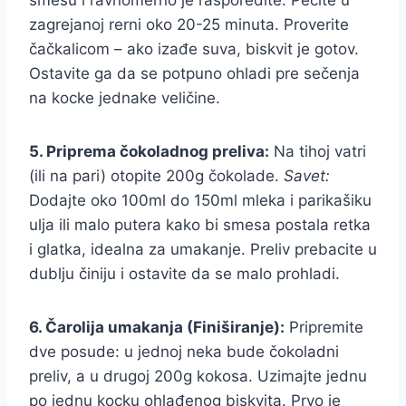
smesu i ravnomerno je rasporedite. Pecite u
zagrejanoj rerni oko 20-25 minuta. Proverite
čačkalicom – ako izađe suva, biskvit je gotov.
Ostavite ga da se potpuno ohladi pre sečenja
na kocke jednake veličine.
5. Priprema čokoladnog preliva:
Na tihoj vatri
(ili na pari) otopite 200g čokolade.
Savet:
Dodajte oko 100ml do 150ml mleka i parikašiku
ulja ili malo putera kako bi smesa postala retka
i glatka, idealna za umakanje. Preliv prebacite u
dublju činiju i ostavite da se malo prohladi.
6. Čarolija umakanja (Finiširanje):
Pripremite
dve posude: u jednoj neka bude čokoladni
preliv, a u drugoj 200g kokosa. Uzimajte jednu
po jednu kocku ohlađenog biskvita. Prvo je