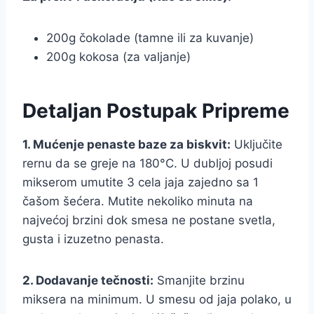
200g čokolade (tamne ili za kuvanje)
200g kokosa (za valjanje)
Detaljan Postupak Pripreme
1. Mućenje penaste baze za biskvit:
Uključite
rernu da se greje na 180°C. U dubljoj posudi
mikserom umutite 3 cela jaja zajedno sa 1
čašom šećera. Mutite nekoliko minuta na
najvećoj brzini dok smesa ne postane svetla,
gusta i izuzetno penasta.
2. Dodavanje tečnosti:
Smanjite brzinu
miksera na minimum. U smesu od jaja polako, u