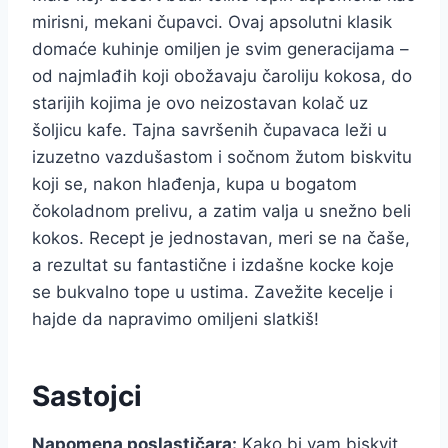
mirisni, mekani čupavci. Ovaj apsolutni klasik
domaće kuhinje omiljen je svim generacijama –
od najmlađih koji obožavaju čaroliju kokosa, do
starijih kojima je ovo neizostavan kolač uz
šoljicu kafe. Tajna savršenih čupavaca leži u
izuzetno vazdušastom i sočnom žutom biskvitu
koji se, nakon hlađenja, kupa u bogatom
čokoladnom prelivu, a zatim valja u snežno beli
kokos. Recept je jednostavan, meri se na čaše,
a rezultat su fantastične i izdašne kocke koje
se bukvalno tope u ustima. Zavežite kecelje i
hajde da napravimo omiljeni slatkiš!
Sastojci
Napomena poslastičara:
Kako bi vam biskvit