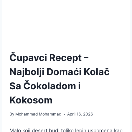
Čupavci Recept –
Najbolji Domaći Kolač
Sa Čokoladom i
Kokosom
By
Mohammad Mohammad
April 16, 2026
Malo koji desert budi toliko lepih uspomena kao