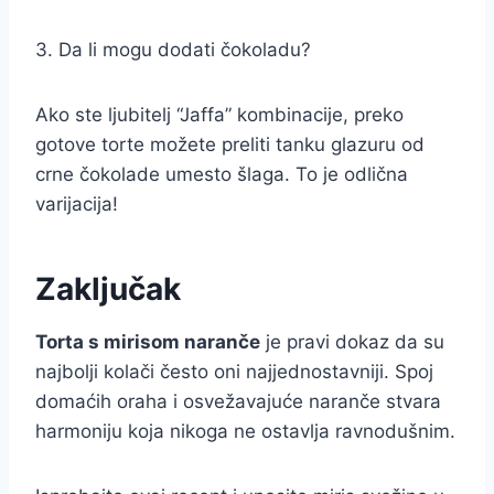
3. Da li mogu dodati čokoladu?
Ako ste ljubitelj “Jaffa” kombinacije, preko
gotove torte možete preliti tanku glazuru od
crne čokolade umesto šlaga. To je odlična
varijacija!
Zaključak
Torta s mirisom naranče
je pravi dokaz da su
najbolji kolači često oni najjednostavniji. Spoj
domaćih oraha i osvežavajuće naranče stvara
harmoniju koja nikoga ne ostavlja ravnodušnim.