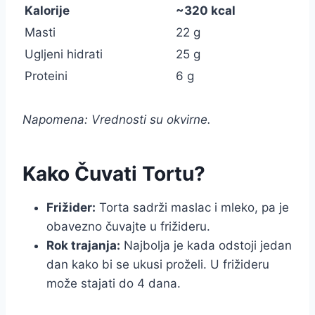
Kalorije
~320 kcal
Masti
22 g
Ugljeni hidrati
25 g
Proteini
6 g
Napomena: Vrednosti su okvirne.
Kako Čuvati Tortu?
Frižider:
Torta sadrži maslac i mleko, pa je
obavezno čuvajte u frižideru.
Rok trajanja:
Najbolja je kada odstoji jedan
dan kako bi se ukusi proželi. U frižideru
može stajati do 4 dana.