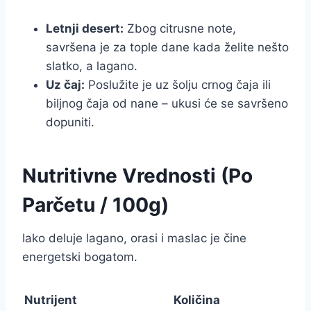
Letnji desert:
Zbog citrusne note,
savršena je za tople dane kada želite nešto
slatko, a lagano.
Uz čaj:
Poslužite je uz šolju crnog čaja ili
biljnog čaja od nane – ukusi će se savršeno
dopuniti.
Nutritivne Vrednosti (Po
Parčetu / 100g)
Iako deluje lagano, orasi i maslac je čine
energetski bogatom.
Nutrijent
Količina