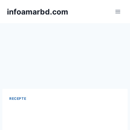
Skip
infoamarbd.com
to
content
RECEPTE