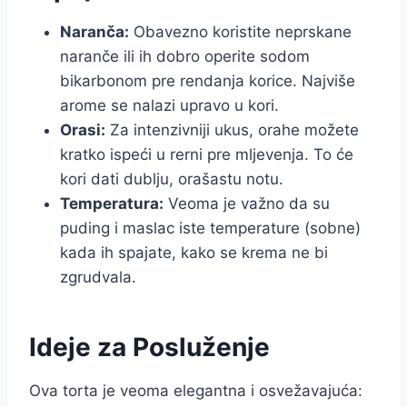
Naranča:
Obavezno koristite neprskane
naranče ili ih dobro operite sodom
bikarbonom pre rendanja korice. Najviše
arome se nalazi upravo u kori.
Orasi:
Za intenzivniji ukus, orahe možete
kratko ispeći u rerni pre mljevenja. To će
kori dati dublju, orašastu notu.
Temperatura:
Veoma je važno da su
puding i maslac iste temperature (sobne)
kada ih spajate, kako se krema ne bi
zgrudvala.
Ideje za Posluženje
Ova torta je veoma elegantna i osvežavajuća: