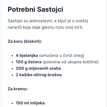
Potrebni Sastojci
Sastojci su jednostavni, a ključ je u svežoj
naranči koja daje glavnu notu ovoj torti.
Za koru (biskvit):
4 bjelanjka
(umućena u čvrst sneg)
100 g šećera
(polovina od ukupne količine)
200 g mljevenih oraha
2 kašike oštrog brašna
Za kremu:
150 ml mlijeka