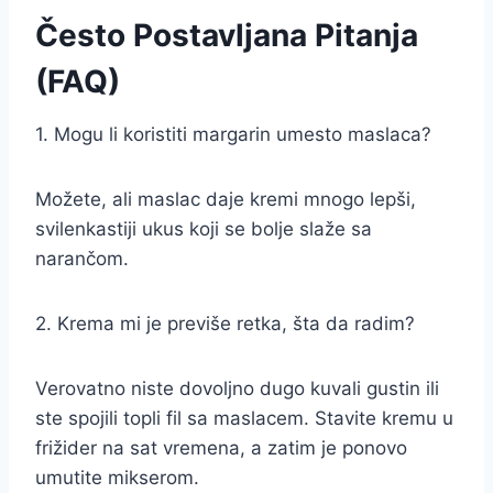
Često Postavljana Pitanja
(FAQ)
1. Mogu li koristiti margarin umesto maslaca?
Možete, ali maslac daje kremi mnogo lepši,
svilenkastiji ukus koji se bolje slaže sa
narančom.
2. Krema mi je previše retka, šta da radim?
Verovatno niste dovoljno dugo kuvali gustin ili
ste spojili topli fil sa maslacem. Stavite kremu u
frižider na sat vremena, a zatim je ponovo
umutite mikserom.