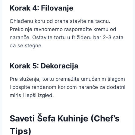
Korak 4: Filovanje
Ohlađenu koru od oraha stavite na tacnu.
Preko nje ravnomerno rasporedite kremu od
naranče. Ostavite tortu u frižideru bar 2-3 sata
da se stegne.
Korak 5: Dekoracija
Pre služenja, tortu premažite umućenim šlagom
i pospite rendanom koricom naranče za dodatni
miris i lepši izgled.
Saveti Šefa Kuhinje (Chef’s
Tips)