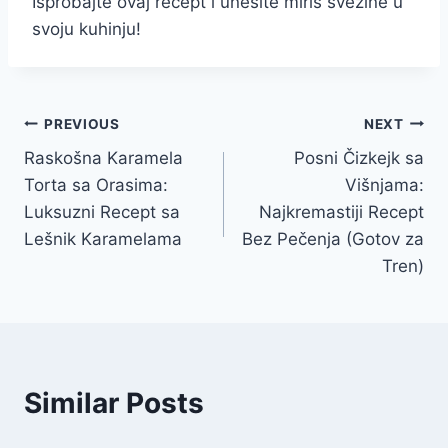
Isprobajte ovaj recept i unesite miris svežine u
svoju kuhinju!
Post
PREVIOUS
NEXT
Raskošna Karamela
Posni Čizkejk sa
navigation
Torta sa Orasima:
Višnjama:
Luksuzni Recept sa
Najkremastiji Recept
Lešnik Karamelama
Bez Pečenja (Gotov za
Tren)
Similar Posts