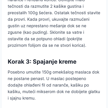
tečnosti da razmutite 2 kašike gustina i
preostalih 100g šećera. Ostatak tečnosti stavite
da provri. Kada provri, ukuvajte razmućeni
gustin uz neprestano mešanje dok se ne
zgusne (kao puding). Sklonite sa vatre i
ostavite da se potpuno ohladi (pokrijte
prozirnom folijom da se ne stvori korica).
Korak 3: Spajanje kreme
Posebno umutite 150g omekšalog maslaca dok
ne postane penast. U maslac postepeno
dodajte ohlađeni fil od naranče, kašiku po
kašiku, muteći mikserom dok ne dobijete glatku
i sjajnu kremu.