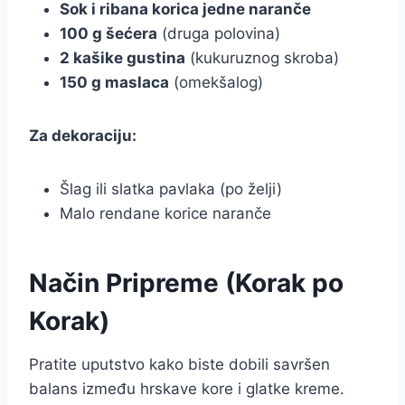
Sok i ribana korica jedne naranče
100 g šećera
(druga polovina)
2 kašike gustina
(kukuruznog skroba)
150 g maslaca
(omekšalog)
Za dekoraciju:
Šlag ili slatka pavlaka (po želji)
Malo rendane korice naranče
Način Pripreme (Korak po
Korak)
Pratite uputstvo kako biste dobili savršen
balans između hrskave kore i glatke kreme.