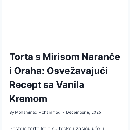
Torta s Mirisom Naranče
i Oraha: Osvežavajući
Recept sa Vanila
Kremom
By
Mohammad Mohammad
December 9, 2025
Postoje torte koje su teške i zasićujuće, i