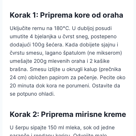
Korak 1: Priprema kore od oraha
Uključite rernu na 180°C. U dubljoj posudi
umutite 4 bjelanjka u čvrst sneg, postepeno
dodajući 100g šećera. Kada dobijete sjajnu i
čvrstu smesu, lagano špatulom (ne mikserom)
umešajte 200g mlevenih oraha i 2 kašike
brašna. Smesu izlijte u okrugli kalup (prečnika
24 cm) obložen papirom za pečenje. Pecite oko
20 minuta dok kora ne porumeni. Ostavite da
se potpuno ohladi.
Korak 2: Priprema mirisne kreme
U šerpu sipajte 150 ml mleka, sok od jedne
naranče i rendanu koricu. Odvojite malo