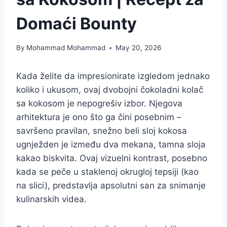
Domaći Bounty
By
Mohammad Mohammad
May 20, 2026
Kada želite da impresionirate izgledom jednako
koliko i ukusom, ovaj dvobojni čokoladni kolač
sa kokosom je nepogrešiv izbor. Njegova
arhitektura je ono što ga čini posebnim –
savršeno pravilan, snežno beli sloj kokosa
ugnježden je između dva mekana, tamna sloja
kakao biskvita. Ovaj vizuelni kontrast, posebno
kada se peče u staklenoj okrugloj tepsiji (kao
na slici), predstavlja apsolutni san za snimanje
kulinarskih videa.