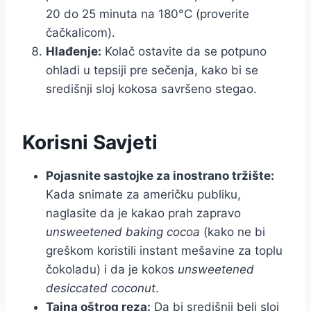
20 do 25 minuta na 180°C (proverite
čačkalicom).
Hlađenje:
Kolač ostavite da se potpuno
ohladi u tepsiji pre sečenja, kako bi se
središnji sloj kokosa savršeno stegao.
Korisni Savjeti
Pojasnite sastojke za inostrano tržište:
Kada snimate za američku publiku,
naglasite da je kakao prah zapravo
unsweetened baking cocoa
(kako ne bi
greškom koristili instant mešavine za toplu
čokoladu) i da je kokos
unsweetened
desiccated coconut
.
Tajna oštrog reza:
Da bi središnji beli sloj