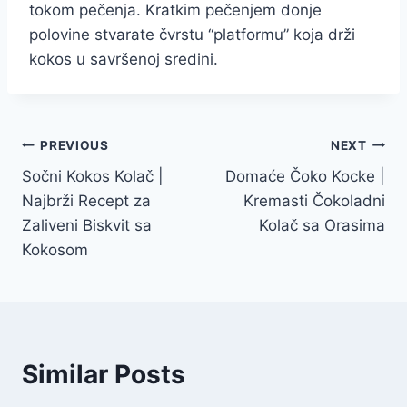
tokom pečenja. Kratkim pečenjem donje
polovine stvarate čvrstu “platformu” koja drži
kokos u savršenoj sredini.
Post
PREVIOUS
NEXT
Sočni Kokos Kolač |
Domaće Čoko Kocke |
navigation
Najbrži Recept za
Kremasti Čokoladni
Zaliveni Biskvit sa
Kolač sa Orasima
Kokosom
Similar Posts