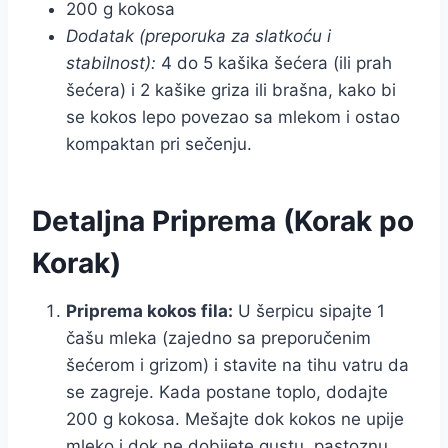
200 g kokosa
Dodatak (preporuka za slatkoću i
stabilnost):
4 do 5 kašika šećera (ili prah
šećera) i 2 kašike griza ili brašna, kako bi
se kokos lepo povezao sa mlekom i ostao
kompaktan pri sečenju.
Detaljna Priprema (Korak po
Korak)
Priprema kokos fila:
U šerpicu sipajte 1
čašu mleka (zajedno sa preporučenim
šećerom i grizom) i stavite na tihu vatru da
se zagreje. Kada postane toplo, dodajte
200 g kokosa. Mešajte dok kokos ne upije
mleko i dok ne dobijete gustu, pastoznu