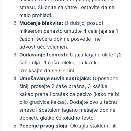
smesu. Sklonite sa vatre i ostavite da se
malo prohladi.
Mućenje biskvita:
U dubljoj posudi
mikserom penasto umutite 4 cela jaja sa 1
čašom šećera dok ne posvetle i ne
udvostruče volumen.
Dodavanje tečnosti:
U jaja lagano ulijte 1/2
čaše ulja i 1 čašu mleka, pa kratko
izmiksajte da se sjedini.
Umešavanje suvih sastojaka:
U posebnoj
činiji prosejte 2 čaše brašna, 3 kašike
kakao praha i prašak za pecivo (kako ne bi
bilo grudvica kakaa). Dodajte ovo u tečnu
smesu i špatulom lagano mešajte dok ne
dobijete glatko čokoladno testo.
Pečenje prvog sloja:
Okruglu staklenu (ili