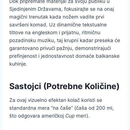
Dok pripremate materijal za svoju publiku u
Sjedinjenim Državama, fokusirajte se na onaj
magični trenutak kada nožem vadite prvi
savršeni komad. Uz dinamične tekstualne
titlove na engleskom i prijatnu, ritmičnu
pozadinsku muziku, taj krupni kadar preseka će
garantovano privući pažnju, demonstrirajući
prefinjenost i jednostavnost domaće balkanske
kuhinje.
Sastojci (Potrebne Količine)
Za ovaj vizuelno efektan kolač koristi se
standardna mera “na čaše” (čaša od 200 ml,
što odgovara američkoj
Cup
meri).