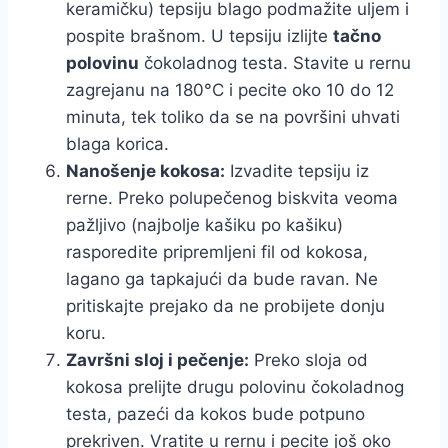
keramičku) tepsiju blago podmažite uljem i
pospite brašnom. U tepsiju izlijte
tačno
polovinu
čokoladnog testa. Stavite u rernu
zagrejanu na 180°C i pecite oko 10 do 12
minuta, tek toliko da se na površini uhvati
blaga korica.
Nanošenje kokosa:
Izvadite tepsiju iz
rerne. Preko polupečenog biskvita veoma
pažljivo (najbolje kašiku po kašiku)
rasporedite pripremljeni fil od kokosa,
lagano ga tapkajući da bude ravan. Ne
pritiskajte prejako da ne probijete donju
koru.
Završni sloj i pečenje:
Preko sloja od
kokosa prelijte drugu polovinu čokoladnog
testa, pazeći da kokos bude potpuno
prekriven. Vratite u rernu i pecite još oko