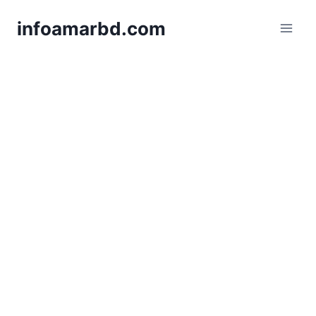
Skip
infoamarbd.com
to
content