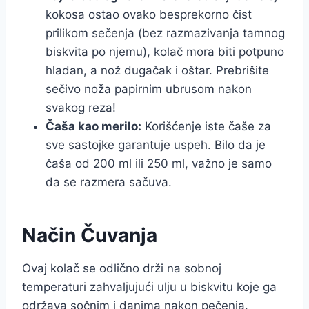
kokosa ostao ovako besprekorno čist
prilikom sečenja (bez razmazivanja tamnog
biskvita po njemu), kolač mora biti potpuno
hladan, a nož dugačak i oštar. Prebrišite
sečivo noža papirnim ubrusom nakon
svakog reza!
Čaša kao merilo:
Korišćenje iste čaše za
sve sastojke garantuje uspeh. Bilo da je
čaša od 200 ml ili 250 ml, važno je samo
da se razmera sačuva.
Način Čuvanja
Ovaj kolač se odlično drži na sobnoj
temperaturi zahvaljujući ulju u biskvitu koje ga
održava sočnim i danima nakon pečenja.