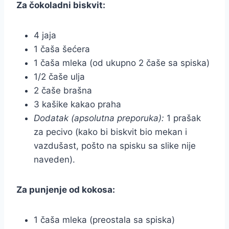
Za čokoladni biskvit:
4 jaja
1 čaša šećera
1 čaša mleka (od ukupno 2 čaše sa spiska)
1/2 čaše ulja
2 čaše brašna
3 kašike kakao praha
Dodatak (apsolutna preporuka):
1 prašak
za pecivo (kako bi biskvit bio mekan i
vazdušast, pošto na spisku sa slike nije
naveden).
Za punjenje od kokosa:
1 čaša mleka (preostala sa spiska)