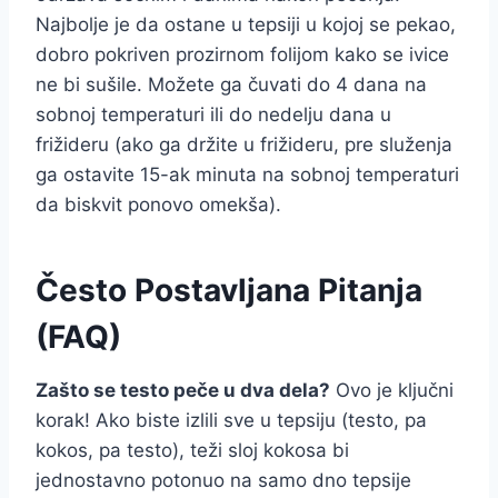
Najbolje je da ostane u tepsiji u kojoj se pekao,
dobro pokriven prozirnom folijom kako se ivice
ne bi sušile. Možete ga čuvati do 4 dana na
sobnoj temperaturi ili do nedelju dana u
frižideru (ako ga držite u frižideru, pre služenja
ga ostavite 15-ak minuta na sobnoj temperaturi
da biskvit ponovo omekša).
Često Postavljana Pitanja
(FAQ)
Zašto se testo peče u dva dela?
Ovo je ključni
korak! Ako biste izlili sve u tepsiju (testo, pa
kokos, pa testo), teži sloj kokosa bi
jednostavno potonuo na samo dno tepsije