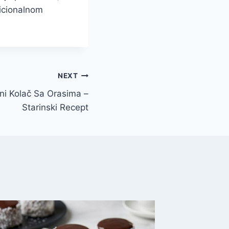
dicionalnom
NEXT
čni Kolač Sa Orasima –
Starinski Recept