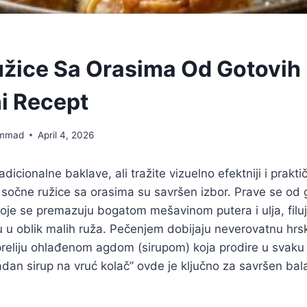
žice Sa Orasima Od Gotovih 
ni Recept
mmad
April 4, 2026
adicionalne baklave, ali tražite vizuelno efektniji i praktič
 sočne ružice sa orasima su savršen izbor. Prave se od 
oje se premazuju bogatom mešavinom putera i ulja, filu
ku u oblik malih ruža. Pečenjem dobijaju neverovatnu hrs
reliju ohlađenom agdom (sirupom) koja prodire u svaku 
ladan sirup na vruć kolač” ovde je ključno za savršen bal