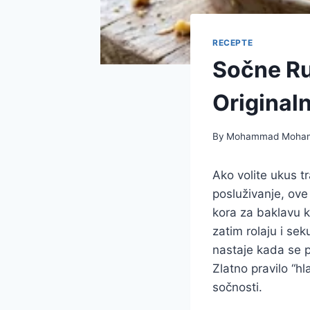
RECEPTE
Sočne Ru
Original
By
Mohammad Moha
Ako volite ukus tr
posluživanje, ove
kora za baklavu k
zatim rolaju i se
nastaje kada se p
Zlatno pravilo “h
sočnosti.