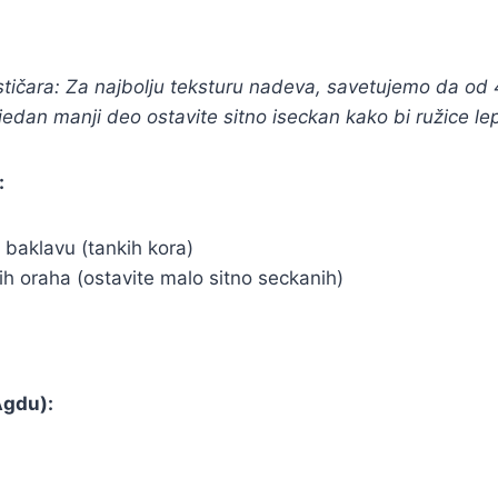
ičara: Za najbolju teksturu nadeva, savetujemo da od 
jedan manji deo ostavite sitno iseckan kako bi ružice le
:
 baklavu (tankih kora)
h oraha (ostavite malo sitno seckanih)
Agdu):