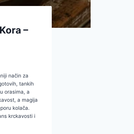
Kora –
niji način za
gotovih, tankih
ju orasima, a
kavost, a magija
poru kolača.
ans krckavosti i