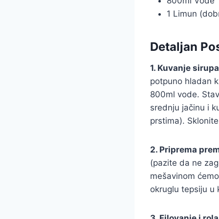
800ml Vode
1 Limun (dobr
Detaljan Po
1. Kuvanje sirupa 
potpuno hladan ka
800ml vode. Stavi
srednju jačinu i 
prstima). Sklonite
2. Priprema prem
(pazite da ne zag
mešavinom ćemo p
okruglu tepsiju u 
3. Filovanje i rol