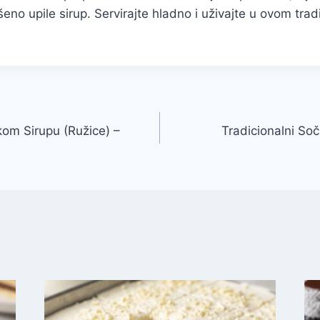
šeno upile sirup. Servirajte hladno i uživajte u ovom tra
kom Sirupu (Ružice) –
Tradicionalni So