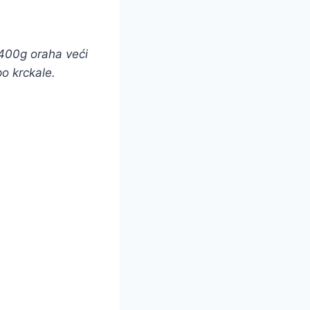
400g oraha veći
po krckale.