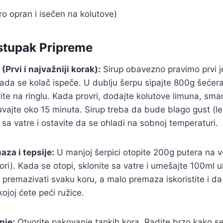
o opran i isečen na kolutove)
stupak Pripreme
(Prvi i najvažniji korak):
Sirup obavezno pravimo prvi je
da se kolač ispeče. U dublju šerpu sipajte 800g šećera i
te na ringlu. Kada provri, dodajte kolutove limuna, sman
kuvajte oko 15 minuta. Sirup treba da bude blago gust (le
 sa vatre i ostavite da se ohladi na sobnoj temperaturi.
aza i tepsije:
U manjoj šerpici otopite 200g putera na v
ori). Kada se otopi, sklonite sa vatre i umešajte 100ml 
remazivati svaku koru, a malo premaza iskoristite i 
kojoj ćete peći ružice.
anje:
Otvorite pakovanje tankih kora. Radite brzo kako se