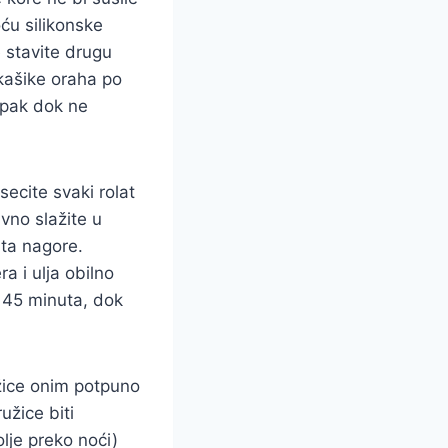
ću silikonske
e stavite drugu
kašike oraha po
tupak dok ne
ecite svaki rolat
vno slažite u
ta nagore.
a i ulja obilno
o 45 minuta, dok
užice onim potpuno
užice biti
lje preko noći)