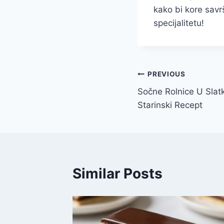
kako bi kore savr
specijalitetu!
Post
PREVIOUS
Sočne Rolnice U Slat
navigation
Starinski Recept
Similar Posts