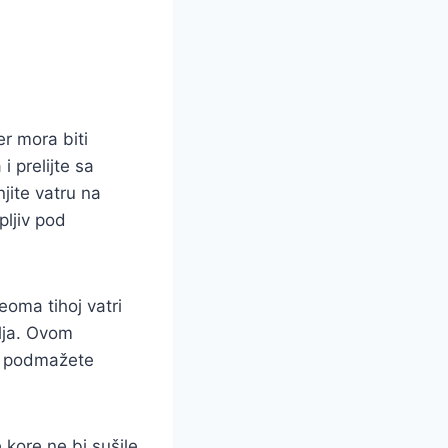
r mora biti
 prelijte sa
jite vatru na
pljiv pod
eoma tihoj vatri
ulja. Ovom
da podmažete
 kore ne bi sušile