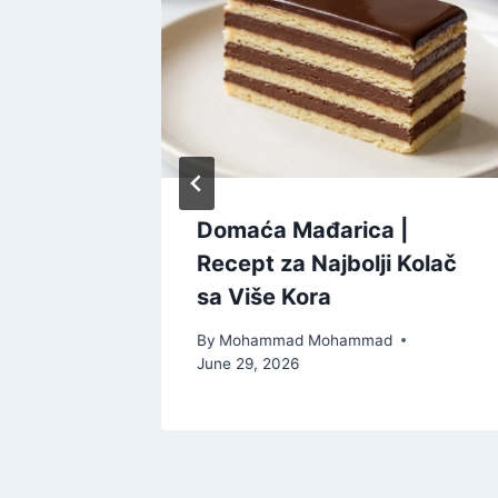
sti
Domaća Mađarica |
 Koji
Recept za Najbolji Kolač
sa Više Kora
By
Mohammad Mohammad
June 29, 2026