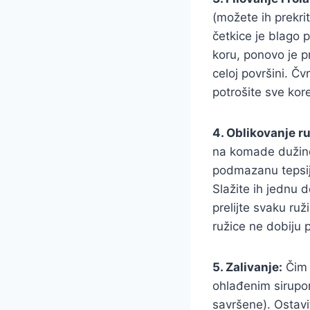
(možete ih prekri
četkice je blago 
koru, ponovo je 
celoj površini. Čv
potrošite sve kor
4. Oblikovanje ru
na komade dužine
podmazanu tepsij
Slažite ih jednu 
prelijte svaku ru
ružice ne dobiju
5. Zalivanje:
Čim 
ohlađenim sirupom 
savršene). Ostavi