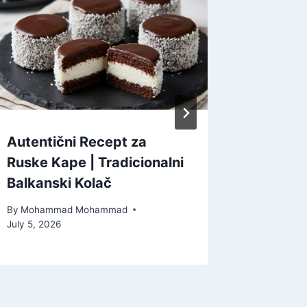
Autentični Recept za
Brza Pi
Ruske Kape | Tradicionalni
Kora | 
Balkanski Kolač
By
Moham
June 17, 2
By
Mohammad Mohammad
July 5, 2026