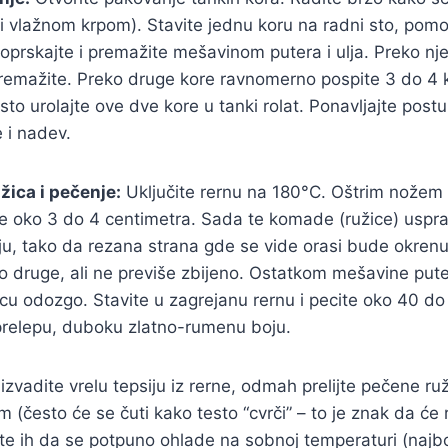
ti vlažnom krpom). Stavite jednu koru na radni sto, pomo
poprskajte i premažite mešavinom putera i ulja. Preko nj
premažite. Preko druge kore ravnomerno pospite 3 do 4 
rsto urolajte ove dve kore u tanki rolat. Ponavljajte pos
e i nadev.
žica i pečenje:
Uključite rernu na 180°C. Oštrim nožem s
 oko 3 do 4 centimetra. Sada te komade (ružice) uspra
u, tako da rezana strana gde se vide orasi bude okrenu
do druge, ali ne previše zbijeno. Ostatkom mešavine puter
žicu odozgo. Stavite u zagrejanu rernu i pecite oko 40 d
 prelepu, duboku zlatno-rumenu boju.
izvadite vrelu tepsiju iz rerne, odmah prelijte pečene r
(često će se čuti kako testo “cvrči” – to je znak da će r
te ih da se potpuno ohlade na sobnoj temperaturi (najbo