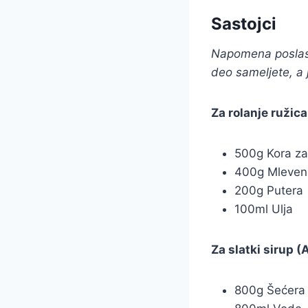
Sastojci
Napomena poslast
deo sameljete, a 
Za rolanje ružica
500g Kora za
400g Mleveni
200g Putera
100ml Ulja
Za slatki sirup (
800g Šećera