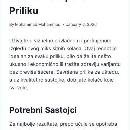
Priliku
By
Mohammad Mohammad
January 2, 2026
Uživajte u vizuelno privlačnom i prefinjenom
izgledu ovog miks sitnih kolača. Ovaj recept je
idealan za svaku priliku, bilo da želite nešto
ukusno i ekonomično ili tražite zdraviju varijantu
bez previše šećera. Savršena prilika za uštedu,
a uz kvalitetne sastojke, dobijate kolače koje
svi vole.
Potrebni Sastojci
Za najbolje rezultate, preporučuje se upotreba