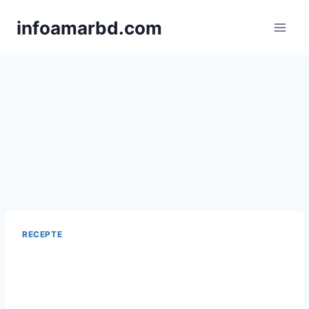
Skip
infoamarbd.com
to
content
RECEPTE