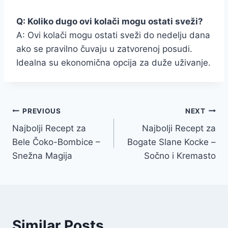
Q: Koliko dugo ovi kolači mogu ostati sveži?
A: Ovi kolači mogu ostati sveži do nedelju dana
ako se pravilno čuvaju u zatvorenoj posudi.
Idealna su ekonomična opcija za duže uživanje.
Post
PREVIOUS
NEXT
Najbolji Recept za
Najbolji Recept za
navigation
Bele Čoko-Bombice –
Bogate Slane Kocke –
Snežna Magija
Sočno i Kremasto
Similar Posts