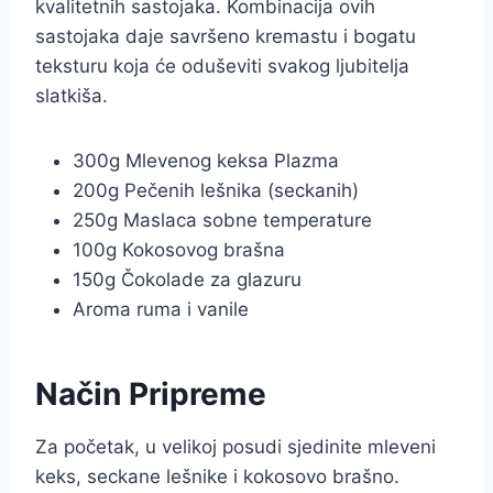
kvalitetnih sastojaka. Kombinacija ovih
sastojaka daje savršeno kremastu i bogatu
teksturu koja će oduševiti svakog ljubitelja
slatkiša.
300g Mlevenog keksa Plazma
200g Pečenih lešnika (seckanih)
250g Maslaca sobne temperature
100g Kokosovog brašna
150g Čokolade za glazuru
Aroma ruma i vanile
Način Pripreme
Za početak, u velikoj posudi sjedinite mleveni
keks, seckane lešnike i kokosovo brašno.