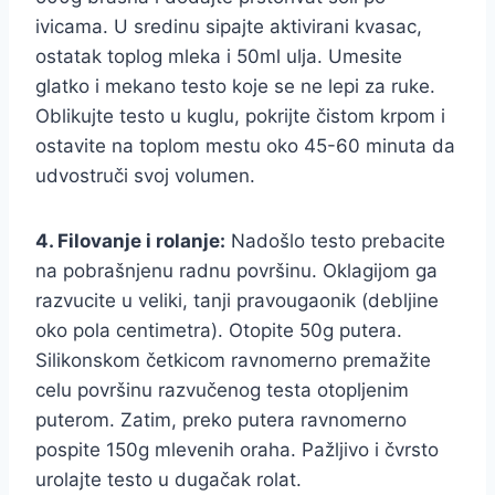
ivicama. U sredinu sipajte aktivirani kvasac,
ostatak toplog mleka i 50ml ulja. Umesite
glatko i mekano testo koje se ne lepi za ruke.
Oblikujte testo u kuglu, pokrijte čistom krpom i
ostavite na toplom mestu oko 45-60 minuta da
udvostruči svoj volumen.
4. Filovanje i rolanje:
Nadošlo testo prebacite
na pobrašnjenu radnu površinu. Oklagijom ga
razvucite u veliki, tanji pravougaonik (debljine
oko pola centimetra). Otopite 50g putera.
Silikonskom četkicom ravnomerno premažite
celu površinu razvučenog testa otopljenim
puterom. Zatim, preko putera ravnomerno
pospite 150g mlevenih oraha. Pažljivo i čvrsto
urolajte testo u dugačak rolat.