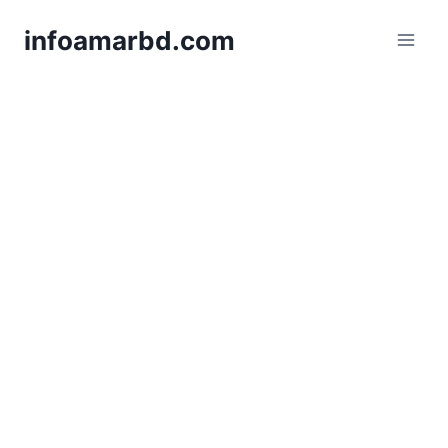
Skip
infoamarbd.com
to
content