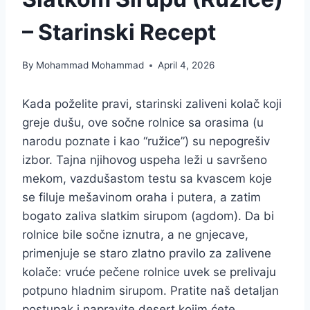
– Starinski Recept
By
Mohammad Mohammad
April 4, 2026
Kada poželite pravi, starinski zaliveni kolač koji
greje dušu, ove sočne rolnice sa orasima (u
narodu poznate i kao “ružice”) su nepogrešiv
izbor. Tajna njihovog uspeha leži u savršeno
mekom, vazdušastom testu sa kvascem koje
se filuje mešavinom oraha i putera, a zatim
bogato zaliva slatkim sirupom (agdom). Da bi
rolnice bile sočne iznutra, a ne gnjecave,
primenjuje se staro zlatno pravilo za zalivene
kolače: vruće pečene rolnice uvek se prelivaju
potpuno hladnim sirupom. Pratite naš detaljan
postupak i napravite desert kojim ćete