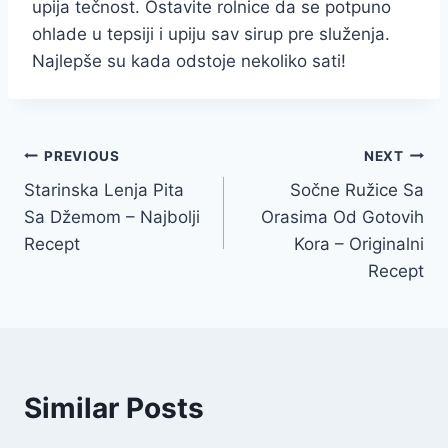
upija tečnost. Ostavite rolnice da se potpuno
ohlade u tepsiji i upiju sav sirup pre služenja.
Najlepše su kada odstoje nekoliko sati!
Post
PREVIOUS
NEXT
Starinska Lenja Pita
Sočne Ružice Sa
navigation
Sa Džemom – Najbolji
Orasima Od Gotovih
Recept
Kora – Originalni
Recept
Similar Posts