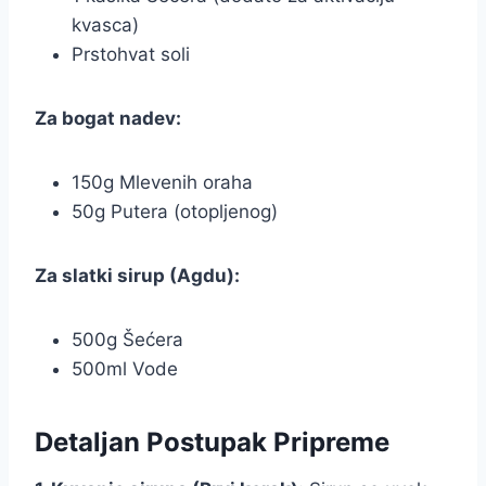
kvasca)
Prstohvat soli
Za bogat nadev:
150g Mlevenih oraha
50g Putera (otopljenog)
Za slatki sirup (Agdu):
500g Šećera
500ml Vode
Detaljan Postupak Pripreme