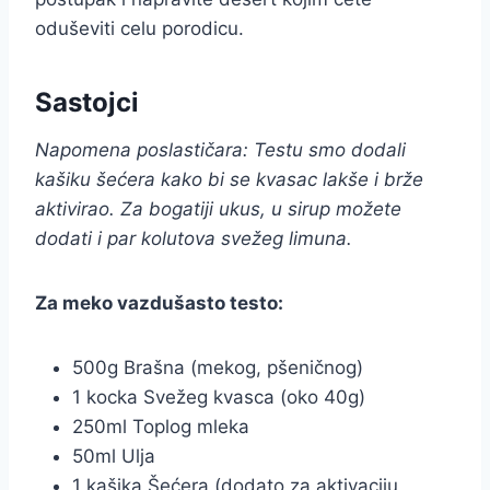
oduševiti celu porodicu.
Sastojci
Napomena poslastičara: Testu smo dodali
kašiku šećera kako bi se kvasac lakše i brže
aktivirao. Za bogatiji ukus, u sirup možete
dodati i par kolutova svežeg limuna.
Za meko vazdušasto testo:
500g Brašna (mekog, pšeničnog)
1 kocka Svežeg kvasca (oko 40g)
250ml Toplog mleka
50ml Ulja
1 kašika Šećera (dodato za aktivaciju