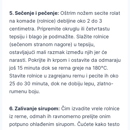
5. Sečenje i pečenje:
Oštrim nožem secite rolat
na komade (rolnice) debljine oko 2 do 3
centimetra. Pripremite okruglu ili četvrtastu
tepsiju i blago je podmažite. Slažite rolnice
(sečenom stranom nagore) u tepsiju,
ostavljajući mali razmak između njih jer će
narasti. Pokrijte ih krpom i ostavite da odmaraju
još 15 minuta dok se rerna greje na 180°C.
Stavite rolnice u zagrejanu rernu i pecite ih oko
25 do 30 minuta, dok ne dobiju lepu, zlatno-
rumenu boju.
6. Zalivanje sirupom:
Čim izvadite vrele rolnice
iz rerne, odmah ih ravnomerno prelijte onim
potpuno ohlađenim sirupom. Čućete kako testo