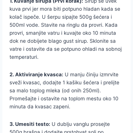
1. Kuvanje sirupa (Prvi korak):
Sirup se uvek
kuva prvi jer mora biti potpuno hladan kada se
kolač ispeče. U šerpu sipajte 500g šećera i
500ml vode. Stavite na ringlu da provri. Kada
provri, smanjite vatru i kuvajte oko 10 minuta
dok ne dobijete blago gust sirup. Sklonite sa
vatre i ostavite da se potpuno ohladi na sobnoj
temperaturi.
2. Aktiviranje kvasca:
U manju činiju izmrvite
sveži kvasac, dodajte 1 kašiku šećera i prelijte
sa malo toplog mleka (od onih 250ml).
Promešajte i ostavite na toplom mestu oko 10
minuta da kvasac zapeni.
3. Umesiti testo:
U dublju vanglu prosejte
500g brašna i dodajte prstohvat soli po