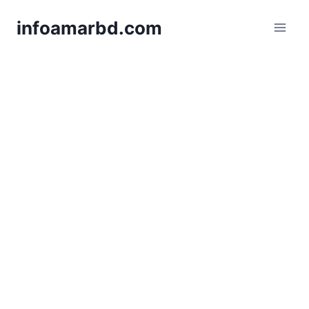
Skip
infoamarbd.com
to
content