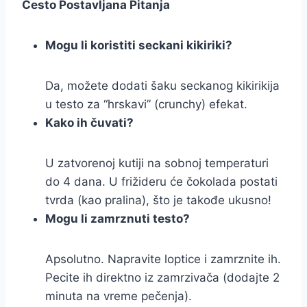
Često Postavljana Pitanja
Mogu li koristiti seckani kikiriki?
Da, možete dodati šaku seckanog kikirikija
u testo za “hrskavi” (crunchy) efekat.
Kako ih čuvati?
U zatvorenoj kutiji na sobnoj temperaturi
do 4 dana. U frižideru će čokolada postati
tvrda (kao pralina), što je takođe ukusno!
Mogu li zamrznuti testo?
Apsolutno. Napravite loptice i zamrznite ih.
Pecite ih direktno iz zamrzivača (dodajte 2
minuta na vreme pečenja).