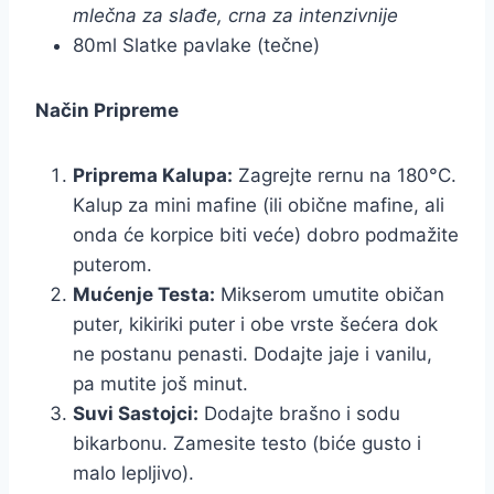
mlečna za slađe, crna za intenzivnije
80ml Slatke pavlake (tečne)
Način Pripreme
Priprema Kalupa:
Zagrejte rernu na 180°C.
Kalup za mini mafine (ili obične mafine, ali
onda će korpice biti veće) dobro podmažite
puterom.
Mućenje Testa:
Mikserom umutite običan
puter, kikiriki puter i obe vrste šećera dok
ne postanu penasti. Dodajte jaje i vanilu,
pa mutite još minut.
Suvi Sastojci:
Dodajte brašno i sodu
bikarbonu. Zamesite testo (biće gusto i
malo lepljivo).