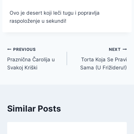
Ovo je desert koji leči tugu i popravlja
raspoloženje u sekundi!
Post
PREVIOUS
NEXT
Praznična Čarolija u
Torta Koja Se Pravi
navigation
Svakoj Kriški
Sama (U Frižideru!)
Similar Posts