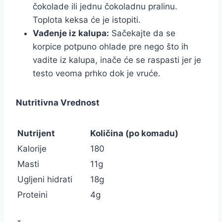
čokolade ili jednu čokoladnu pralinu.
Toplota keksa će je istopiti.
Vađenje iz kalupa:
Sačekajte da se
korpice potpuno ohlade pre nego što ih
vadite iz kalupa, inače će se raspasti jer je
testo veoma prhko dok je vruće.
Nutritivna Vrednost
Nutrijent
Količina (po komadu)
Kalorije
180
Masti
11g
Ugljeni hidrati
18g
Proteini
4g