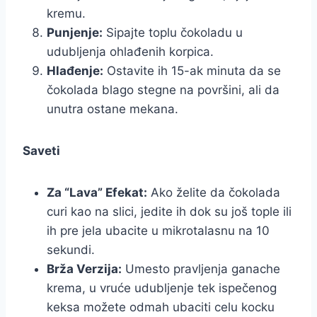
kremu.
Punjenje:
Sipajte toplu čokoladu u
udubljenja ohlađenih korpica.
Hlađenje:
Ostavite ih 15-ak minuta da se
čokolada blago stegne na površini, ali da
unutra ostane mekana.
Saveti
Za “Lava” Efekat:
Ako želite da čokolada
curi kao na slici, jedite ih dok su još tople ili
ih pre jela ubacite u mikrotalasnu na 10
sekundi.
Brža Verzija:
Umesto pravljenja ganache
krema, u vruće udubljenje tek ispečenog
keksa možete odmah ubaciti celu kocku