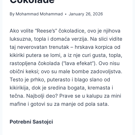
By
Mohammad Mohammad
January 26, 2026
Ako volite “Reese’s” čokoladice, ovo je njihova
luksuzna, topla i domaća verzija. Na slici vidite
taj neverovatan trenutak – hrskava korpica od
kikiriki putera se lomi, a iz nje curi gusta, topla,
rastopljena čokolada (“lava efekat”). Ovo nisu
obični keksi; ovo su male bombe zadovoljstva.
Testo je prhko, puterasto i blago slano od
kikirikija, dok je sredina bogata, kremasta i
tečna. Najbolji deo? Prave se u kalupu za mini
mafine i gotovi su za manje od pola sata.
Potrebni Sastojci