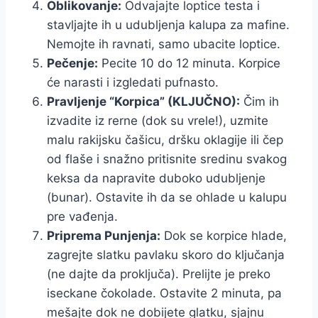
Oblikovanje:
Odvajajte loptice testa i
stavljajte ih u udubljenja kalupa za mafine.
Nemojte ih ravnati, samo ubacite loptice.
Pečenje:
Pecite 10 do 12 minuta. Korpice
će narasti i izgledati pufnasto.
Pravljenje “Korpica” (KLJUČNO):
Čim ih
izvadite iz rerne (dok su vrele!), uzmite
malu rakijsku čašicu, dršku oklagije ili čep
od flaše i snažno pritisnite sredinu svakog
keksa da napravite duboko udubljenje
(bunar). Ostavite ih da se ohlade u kalupu
pre vađenja.
Priprema Punjenja:
Dok se korpice hlade,
zagrejte slatku pavlaku skoro do ključanja
(ne dajte da proključa). Prelijte je preko
iseckane čokolade. Ostavite 2 minuta, pa
mešajte dok ne dobijete glatku, sjajnu