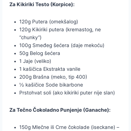
Za Kikiriki Testo (Korpice):
120g Putera (omekšalog)
120g Kikiriki putera (kremastog, ne
“chunky”)
100g Smeđeg šećera (daje mekoću)
50g Belog šećera
1 Jaje (veliko)
1 kašičica Ekstrakta vanile
200g Brašna (meko, tip 400)
½ kašičice Sode bikarbone
Prstohvat soli (ako kikiriki puter nije slan)
Za Tečno Čokoladno Punjenje (Ganache):
150g Mlečne ili Crne čokolade (iseckane) –