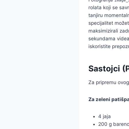
image_
rolata koji se sa
tanjiru momentaln
specijalitet može
maksimizirali zadr
sekundama videa,
iskoristite prepoz
Sastojci (
Za pripremu ovog
Za zeleni patišpa
4 jaja
200 g bareno