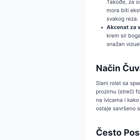
Takođe, za oš
mora biti ek
svakog reza.
Akcenat za v
krem sir bog
snažan vizuel
Način Čuv
Slani rolat sa sp
prozirnu (streč) f
na ivicama i kako
ostaje savršeno 
Često Post