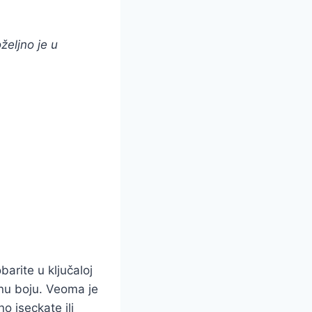
željno je u
barite u ključaloj
enu boju. Veoma je
 iseckate ili