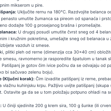
apnim mikserom u pire.
išpanja:
Uključite rernu na 180°C. Razdvojite belanca 
li penasto umutite žumanca sa pireom od spanaća i prst
eno dodajte 100 g prosejanog brašna i promešajte.
elanaca:
U drugoj posudi umutite čvrst sneg od 4 belan
anim i kružnim pokretima, umešajte sneg od belanaca u
izbijete vazduh iz smese.
ki, plitki pleh od rerne (dimenzija cca 30×40 cm) obloži
jte smesu, ravnomerno je rasporedite špatulom u tanak sl
 Patišpanj je gotov čim ivice počnu da se odvajaju od p
ko bi sačuvao zelenu boju).
 (Ključni korak):
Čim izvadite patišpanj iz rerne, preba
 vlažnu kuhinjsku krpu. Pažljivo uvijte patišpanj (skupa 
t. Ostavite ga da se u tom položaju potpuno ohladi na 
:
U činiji sjedinite 200 g krem sira, 100 g šunke (ili crve