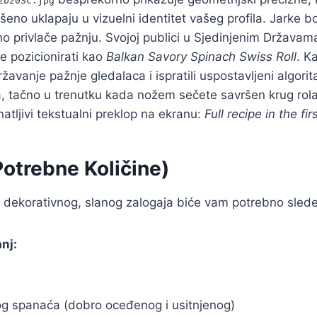
2b203c.jpg
vršeno uklapaju u vizuelni identitet vašeg profila. Jarke 
o privlače pažnju. Svojoj publici u Sjedinjenim Državama
te pozicionirati kao
Balkan Savory Spinach Swiss Roll
. K
žavanje pažnje gledalaca i ispratili uspostavljeni algori
 tačno u trenutku kada nožem sečete savršen krug rol
natljivi tekstualni preklop na ekranu:
Full recipe in the f
Potrebne Količine)
 dekorativnog, slanog zalogaja biće vam potrebno sled
nj:
g spanaća (dobro oceđenog i usitnjenog)