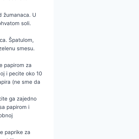
od žumanaca. U
ohvatom soli.
ca. Špatulom,
 zelenu smesu.
te papirom za
oj i pecite oko 10
apira (ne sme da
cite ga zajedno
sa papirom i
sobnoj
ne paprike za