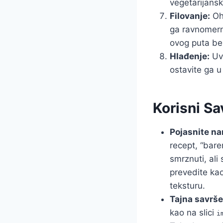
vegetarijansk
Filovanje:
Ohl
ga ravnomerno
ovog puta be
Hlađenje:
Uvi
ostavite ga u
Korisni Sa
Pojasnite na
recept, “bar
smrznuti, ali
prevedite ka
teksturu.
Tajna savrše
kao na slici
i