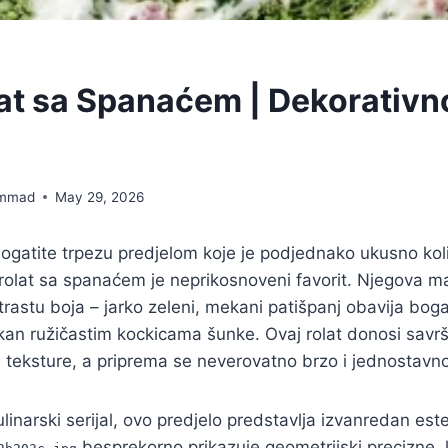
lat sa Spanaćem | Dekorativ
mmad
May 29, 2026
ogatite trpezu predjelom koje je podjednako ukusno koli
 rolat sa spanaćem je neprikosnoveni favorit. Njegova ma
rastu boja – jarko zeleni, mekani patišpanj obavija bogati
kan ružičastim kockicama šunke. Ovaj rolat donosi savr
 teksture, a priprema se neverovatno brzo i jednostavno
ulinarski serijal, ovo predjelo predstavlja izvanredan est
besprekorno prikazuje geometrijski precizne,