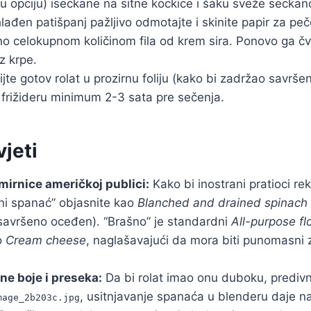
u opciju) iseckane na sitne kockice i šaku sveže seckano
ađen patišpanj pažljivo odmotajte i skinite papir za pe
 celokupnom količinom fila od krem sira. Ponovo ga čvr
z krpe.
jte gotov rolat u prozirnu foliju (kako bi zadržao savršen 
 frižideru minimum 2-3 sata pre sečenja.
vjeti
mirnice američkoj publici:
Kako bi inostrani pratioci rekr
eni spanać” objasnite kao
Blanched and drained spinach
 savršeno oceđen). “Brašno” je standardni
All-purpose fl
o
Cream cheese
, naglašavajući da mora biti punomasni 
ne boje i preseka:
Da bi rolat imao onu duboku, prediv
, usitnjavanje spanaća u blenderu daje na
mage_2b203c.jpg