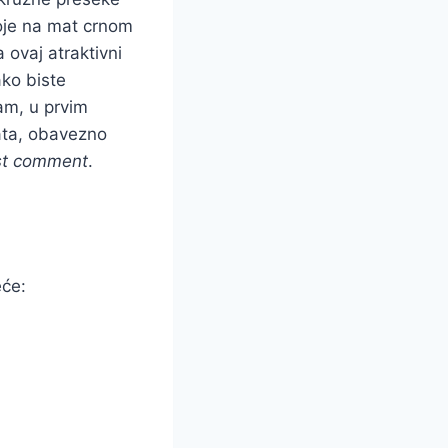
boje na mat crnom
 ovaj atraktivni
ako biste
tam, u prvim
ata, obavezno
irst comment
.
eće: