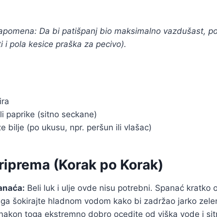
napomena: Da bi patišpanj bio maksimalno vazdušast, po
 i pola kesice praška za pecivo).
ira
li paprike (sitno seckane)
 bilje (po ukusu, npr. peršun ili vlašac)
riprema (Korak po Korak)
anaća:
Beli luk i ulje ovde nisu potrebni. Spanać kratko o
m ga šokirajte hladnom vodom kako bi zadržao jarko zel
akon toga ekstremno dobro ocedite od viška vode i sitno