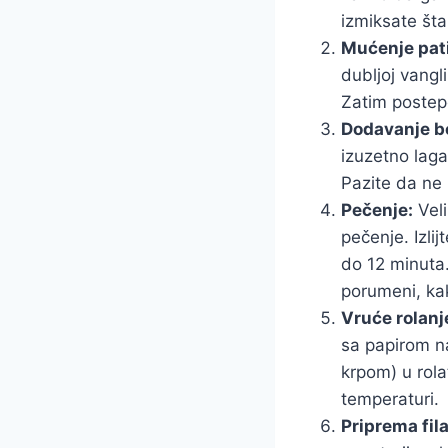
izmiksate št
Mućenje pat
dubljoj vang
Zatim postep
Dodavanje b
izuzetno lag
Pazite da ne 
Pečenje:
Veli
pečenje. Izli
do 12 minuta.
porumeni, ka
Vruće rolanje
sa papirom na
krpom) u rola
temperaturi.
Priprema fila