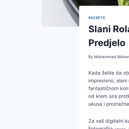
RECEPTE
Slani Ro
Predjelo
By
Mohammad Moha
Kada želite da ob
impresivno, slani
fantastičnom kont
od krem sira prot
ukusa i prozračne
Za vaš digitalni k
Fotografija