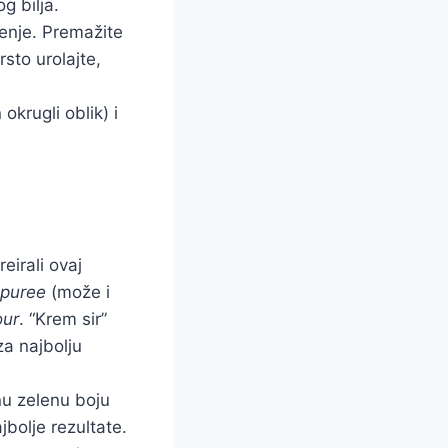
g bilja.
čenje. Premažite
sto urolajte,
okrugli oblik) i
eirali ovaj
 puree
(može i
our
. “Krem sir”
za najbolju
nu zelenu boju
jbolje rezultate.