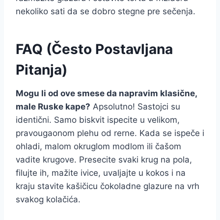
nekoliko sati da se dobro stegne pre sečenja.
FAQ (Često Postavljana
Pitanja)
Mogu li od ove smese da napravim klasične,
male Ruske kape?
Apsolutno! Sastojci su
identični. Samo biskvit ispecite u velikom,
pravougaonom plehu od rerne. Kada se ispeče i
ohladi, malom okruglom modlom ili čašom
vadite krugove. Presecite svaki krug na pola,
filujte ih, mažite ivice, uvaljajte u kokos i na
kraju stavite kašičicu čokoladne glazure na vrh
svakog kolačića.