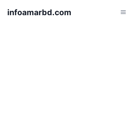
Skip
infoamarbd.com
to
content