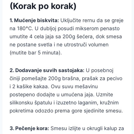
(Korak po korak)
1. Mućenje biskvita:
Uključite rernu da se greje
na 180°C. U dubljoj posudi mikserom penasto
umutite 4 cela jaja sa 200g šećera, dok smesa
ne postane svetla i ne utrostruči volumen
(mutite bar 5 minuta).
2. Dodavanje suvih sastojaka:
U posebnoj
činiji pomešajte 200g brašna, prašak za pecivo
i 2 kašike kakaa. Ovu suvu mešavinu
postepeno dodajte u umućena jaja. Uzmite
silikonsku špatulu i izuzetno laganim, kružnim
pokretima odozdo prema gore sjedinite smesu.
3. Pečenje kora:
Smesu izlijte u okrugli kalup za