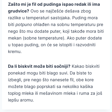
Zašto mi je fil od pudinga ispao redak ili ima
grudvice?
Ovo se najčešće dešava zbog
razlike u temperaturi sastojaka. Puding mora
biti
potpuno
ohlađen na sobnu temperaturu pre
nego što mu dodate puter, koji takođe mora biti
mekan (sobne temperature). Ako puter dodate
u topao puding, on će se istopiti i razvodniti
kremu.
Da li biskvit može biti sočniji?
Kakao biskviti
ponekad mogu biti blago suvi. Da biste to
izbegli, pre nego što nanesete fil, obe kore
možete blago poprskati sa nekoliko kašika
toplog mleka ili mešavinom mleka i ruma za još
lepšu aromu.