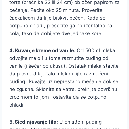
torte (prečnika 22 ili 24 cm) obložen papirom za
pečenje. Pecite oko 25 minuta. Proverite
čačkalicom da li je biskvit pečen. Kada se
potpuno ohladi, presecite ga horizontalno na
pola, tako da dobijete dve jednake kore.
4. Kuvanje kreme od vanile:
Od 500ml mleka
odvojite malo i u tome razmutite puding od
vanile (i šećer po ukusu). Ostatak mleka stavite
da provri. U ključalo mleko ulijte razmućeni
puding i kuvajte uz neprestano mešanje dok se
ne zgusne. Sklonite sa vatre, prekrijte površinu
prozirnom folijom i ostavite da se potpuno
ohladi.
5. Sjedinjavanje fila:
U ohlađeni puding