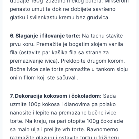
dodajte 150g izuzetno mekog putera. Mikserom
penasto umutite dok ne dobijete savršeno
glatku i svilenkastu kremu bez grudvica.
6. Slaganje i filovanje torte:
Na tacnu stavite
prvu koru. Premažite je bogatim slojem vanila
fila (ostavite par kašika fila sa strane za
premazivanje ivica). Preklopite drugom korom.
Bočne ivice cele torte premažite u tankom sloju
onim filom koji ste sačuvali.
7. Dekoracija kokosom i čokoladom:
Sada
uzmite 100g kokosa i dlanovima ga polako
nanosite i lepite na premazane bočne ivice
torte. Na kraju, na pari otopite 100g čokolade
sa malo ulja i prelijte vrh torte. Ravnomerno
razmažite glazuru i ostavite tortu u frižideru