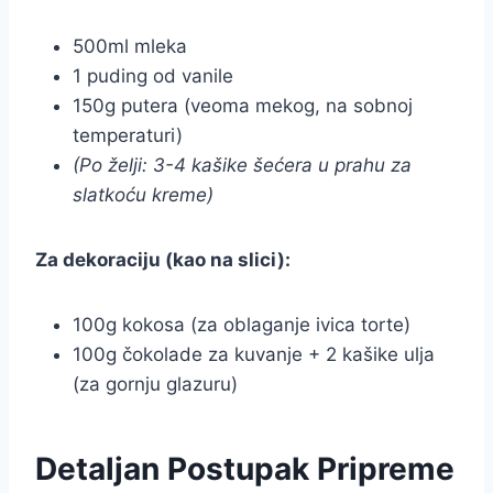
500ml mleka
1 puding od vanile
150g putera (veoma mekog, na sobnoj
temperaturi)
(Po želji: 3-4 kašike šećera u prahu za
slatkoću kreme)
Za dekoraciju (kao na slici):
100g kokosa (za oblaganje ivica torte)
100g čokolade za kuvanje + 2 kašike ulja
(za gornju glazuru)
Detaljan Postupak Pripreme