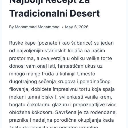
Tradicionalni Desert
By
Mohammad Mohammad
May 6, 2026
Ruske kape (poznate i kao šubarice) su jedan
od najvoljenijih starinskih kolača na našim
prostorima, a ova verzija u obliku velike torte
donosi vam onaj isti, fantastičan ukus uz
mnogo manje truda u kuhinji! Umesto
dugotrajnog sečenja krugova i pojedinačnog
filovanja, dobićete impresivnu tortu koja spaja
mekani tamni biskvit, svilenkasti vanila krem,
bogatu čokoladnu glazuru i prepoznatljive ivice
obložene kokosom. Savršena je za rođendane,
praznike i nedeljna porodična okupljanja kada
želite da zadivite sve prisutne vizuelno