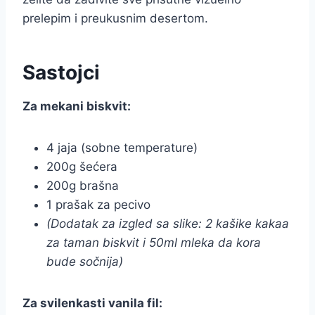
prelepim i preukusnim desertom.
Sastojci
Za mekani biskvit:
4 jaja (sobne temperature)
200g šećera
200g brašna
1 prašak za pecivo
(Dodatak za izgled sa slike: 2 kašike kakaa
za taman biskvit i 50ml mleka da kora
bude sočnija)
Za svilenkasti vanila fil: