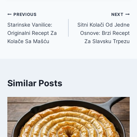
Post
PREVIOUS
NEXT
Starinske Vanilice:
Sitni Kolači Od Jedne
navigation
Originalni Recept Za
Osnove: Brzi Recept
Kolače Sa Mašću
Za Slavsku Trpezu
Similar Posts