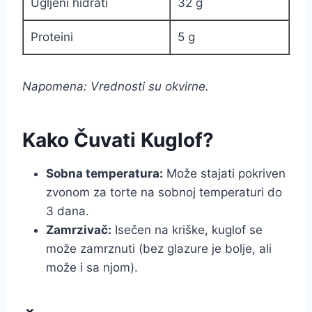
Ugljeni hidrati
32 g
Proteini
5 g
Napomena: Vrednosti su okvirne.
Kako Čuvati Kuglof?
Sobna temperatura:
Može stajati pokriven
zvonom za torte na sobnoj temperaturi do
3 dana.
Zamrzivač:
Isečen na kriške, kuglof se
može zamrznuti (bez glazure je bolje, ali
može i sa njom).