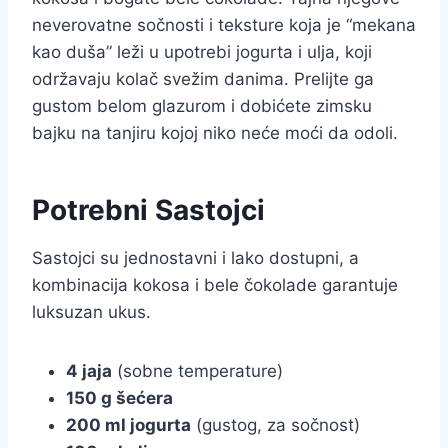
neverovatne sočnosti i teksture koja je “mekana
kao duša” leži u upotrebi jogurta i ulja, koji
održavaju kolač svežim danima. Prelijte ga
gustom belom glazurom i dobićete zimsku
bajku na tanjiru kojoj niko neće moći da odoli.
Potrebni Sastojci
Sastojci su jednostavni i lako dostupni, a
kombinacija kokosa i bele čokolade garantuje
luksuzan ukus.
4 jaja
(sobne temperature)
150 g šećera
200 ml jogurta
(gustog, za sočnost)