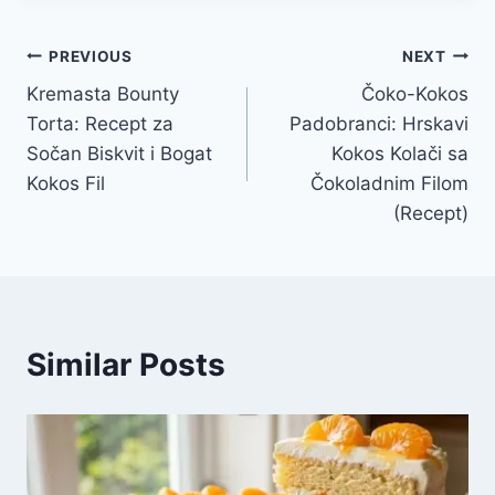
Post
PREVIOUS
NEXT
Kremasta Bounty
Čoko-Kokos
navigation
Torta: Recept za
Padobranci: Hrskavi
Sočan Biskvit i Bogat
Kokos Kolači sa
Kokos Fil
Čokoladnim Filom
(Recept)
Similar Posts