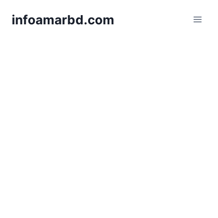
Skip
infoamarbd.com
to
content