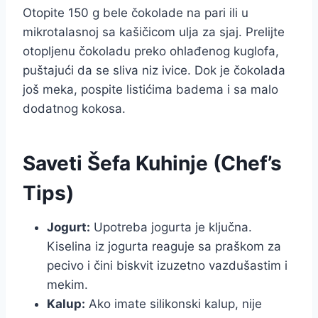
Otopite 150 g bele čokolade na pari ili u
mikrotalasnoj sa kašičicom ulja za sjaj. Prelijte
otopljenu čokoladu preko ohlađenog kuglofa,
puštajući da se sliva niz ivice. Dok je čokolada
još meka, pospite listićima badema i sa malo
dodatnog kokosa.
Saveti Šefa Kuhinje (Chef’s
Tips)
Jogurt:
Upotreba jogurta je ključna.
Kiselina iz jogurta reaguje sa praškom za
pecivo i čini biskvit izuzetno vazdušastim i
mekim.
Kalup:
Ako imate silikonski kalup, nije