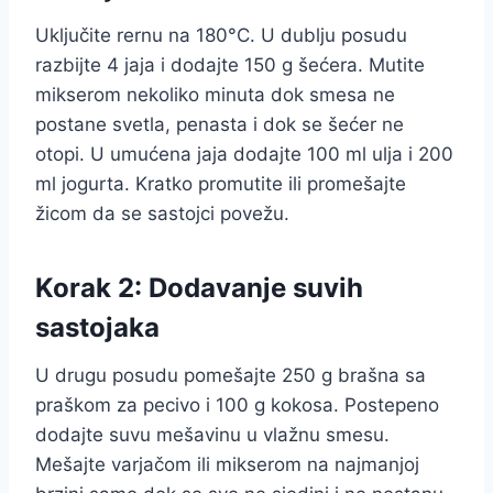
Uključite rernu na 180°C. U dublju posudu
razbijte 4 jaja i dodajte 150 g šećera. Mutite
mikserom nekoliko minuta dok smesa ne
postane svetla, penasta i dok se šećer ne
otopi. U umućena jaja dodajte 100 ml ulja i 200
ml jogurta. Kratko promutite ili promešajte
žicom da se sastojci povežu.
Korak 2: Dodavanje suvih
sastojaka
U drugu posudu pomešajte 250 g brašna sa
praškom za pecivo i 100 g kokosa. Postepeno
dodajte suvu mešavinu u vlažnu smesu.
Mešajte varjačom ili mikserom na najmanjoj