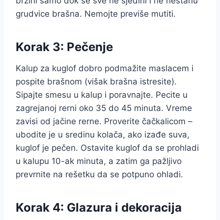
brzini samo dok se sve ne sjedini i ne nestanu
grudvice brašna. Nemojte previše mutiti.
Korak 3: Pečenje
Kalup za kuglof dobro podmažite maslacem i
pospite brašnom (višak brašna istresite).
Sipajte smesu u kalup i poravnajte. Pecite u
zagrejanoj rerni oko 35 do 45 minuta. Vreme
zavisi od jačine rerne. Proverite čačkalicom –
ubodite je u sredinu kolača, ako izađe suva,
kuglof je pečen. Ostavite kuglof da se prohladi
u kalupu 10-ak minuta, a zatim ga pažljivo
prevrnite na rešetku da se potpuno ohladi.
Korak 4: Glazura i dekoracija