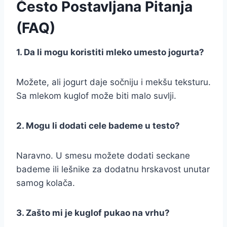
Često Postavljana Pitanja
(FAQ)
1. Da li mogu koristiti mleko umesto jogurta?
Možete, ali jogurt daje sočniju i mekšu teksturu.
Sa mlekom kuglof može biti malo suvlji.
2. Mogu li dodati cele bademe u testo?
Naravno. U smesu možete dodati seckane
bademe ili lešnike za dodatnu hrskavost unutar
samog kolača.
3. Zašto mi je kuglof pukao na vrhu?