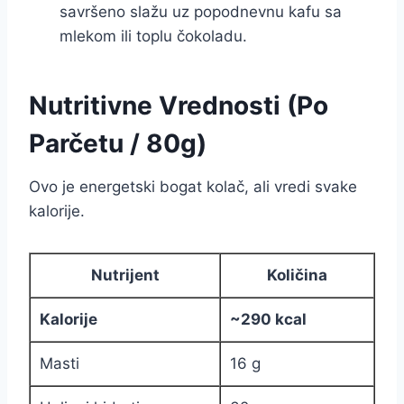
savršeno slažu uz popodnevnu kafu sa
mlekom ili toplu čokoladu.
Nutritivne Vrednosti (Po
Parčetu / 80g)
Ovo je energetski bogat kolač, ali vredi svake
kalorije.
Nutrijent
Količina
Kalorije
~290 kcal
Masti
16 g