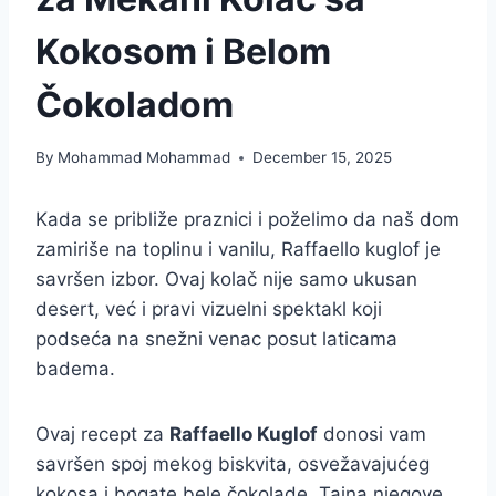
Kokosom i Belom
Čokoladom
By
Mohammad Mohammad
December 15, 2025
Kada se približe praznici i poželimo da naš dom
zamiriše na toplinu i vanilu, Raffaello kuglof je
savršen izbor. Ovaj kolač nije samo ukusan
desert, već i pravi vizuelni spektakl koji
podseća na snežni venac posut laticama
badema.
Ovaj recept za
Raffaello Kuglof
donosi vam
savršen spoj mekog biskvita, osvežavajućeg
kokosa i bogate bele čokolade. Tajna njegove