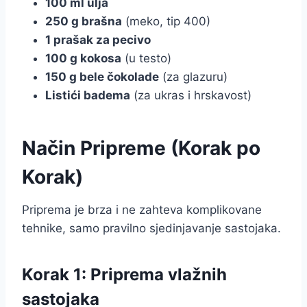
100 ml ulja
250 g brašna
(meko, tip 400)
1 prašak za pecivo
100 g kokosa
(u testo)
150 g bele čokolade
(za glazuru)
Listići badema
(za ukras i hrskavost)
Način Pripreme (Korak po
Korak)
Priprema je brza i ne zahteva komplikovane
tehnike, samo pravilno sjedinjavanje sastojaka.
Korak 1: Priprema vlažnih
sastojaka