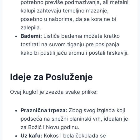
potrebno previše podmazivanja, ali metalni
kalupi zahtevaju temeljno mazanje,
posebno u naborima, da se kora ne bi
zalepila.
Bademi:
Listiće badema možete kratko
tostirati na suvom tiganju pre posipanja
kako bi pustili jaču aromu i postali hrskaviji.
Ideje za Posluženje
Ovaj kuglof je zvezda svake prilike:
Praznična trpeza:
Zbog svog izgleda koji
podseća na snežni planinski vrh, idealan je
za Božić i Novu godinu.
Uz kafu:
Kokos i bela čokolada se