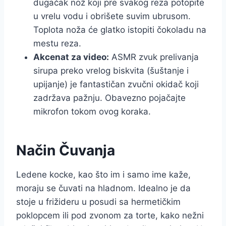
dugačak nož koji pre svakog reza potopite
u vrelu vodu i obrišete suvim ubrusom.
Toplota noža će glatko istopiti čokoladu na
mestu reza.
Akcenat za video:
ASMR zvuk prelivanja
sirupa preko vrelog biskvita (šuštanje i
upijanje) je fantastičan zvučni okidač koji
zadržava pažnju. Obavezno pojačajte
mikrofon tokom ovog koraka.
Način Čuvanja
Ledene kocke, kao što im i samo ime kaže,
moraju se čuvati na hladnom. Idealno je da
stoje u frižideru u posudi sa hermetičkim
poklopcem ili pod zvonom za torte, kako nežni