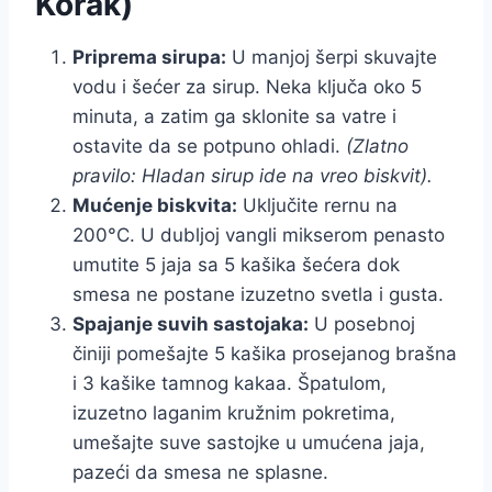
Korak)
Priprema sirupa:
U manjoj šerpi skuvajte
vodu i šećer za sirup. Neka ključa oko 5
minuta, a zatim ga sklonite sa vatre i
ostavite da se potpuno ohladi.
(Zlatno
pravilo: Hladan sirup ide na vreo biskvit).
Mućenje biskvita:
Uključite rernu na
200°C. U dubljoj vangli mikserom penasto
umutite 5 jaja sa 5 kašika šećera dok
smesa ne postane izuzetno svetla i gusta.
Spajanje suvih sastojaka:
U posebnoj
činiji pomešajte 5 kašika prosejanog brašna
i 3 kašike tamnog kakaa. Špatulom,
izuzetno laganim kružnim pokretima,
umešajte suve sastojke u umućena jaja,
pazeći da smesa ne splasne.