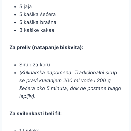
5 jaja
5 kašika šećera
5 kašika brašna
3 kašike kakaa
Za preliv (natapanje biskvita):
Sirup za koru
(Kulinarska napomena: Tradicionalni sirup
se pravi kuvanjem 200 ml vode i 200 g
šećera oko 5 minuta, dok ne postane blago
lepljiv).
Za svilenkasti beli fil:
1 l mleka