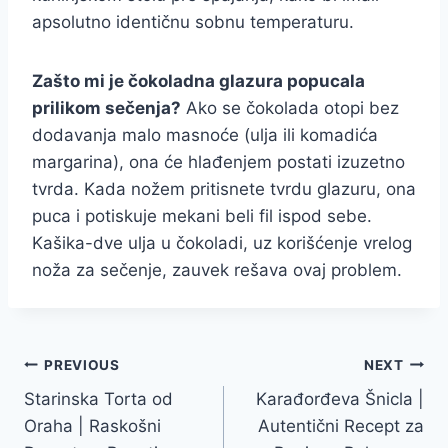
apsolutno identičnu sobnu temperaturu.
Zašto mi je čokoladna glazura popucala
prilikom sečenja?
Ako se čokolada otopi bez
dodavanja malo masnoće (ulja ili komadića
margarina), ona će hlađenjem postati izuzetno
tvrda. Kada nožem pritisnete tvrdu glazuru, ona
puca i potiskuje mekani beli fil ispod sebe.
Kašika-dve ulja u čokoladi, uz korišćenje vrelog
noža za sečenje, zauvek rešava ovaj problem.
Post
PREVIOUS
NEXT
Starinska Torta od
Karađorđeva Šnicla |
navigation
Oraha | Raskošni
Autentični Recept za