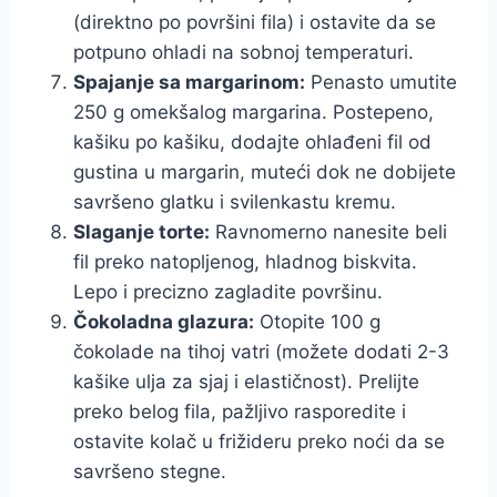
(direktno po površini fila) i ostavite da se
potpuno ohladi na sobnoj temperaturi.
Spajanje sa margarinom:
Penasto umutite
250 g omekšalog margarina. Postepeno,
kašiku po kašiku, dodajte ohlađeni fil od
gustina u margarin, muteći dok ne dobijete
savršeno glatku i svilenkastu kremu.
Slaganje torte:
Ravnomerno nanesite beli
fil preko natopljenog, hladnog biskvita.
Lepo i precizno zagladite površinu.
Čokoladna glazura:
Otopite 100 g
čokolade na tihoj vatri (možete dodati 2-3
kašike ulja za sjaj i elastičnost). Prelijte
preko belog fila, pažljivo rasporedite i
ostavite kolač u frižideru preko noći da se
savršeno stegne.