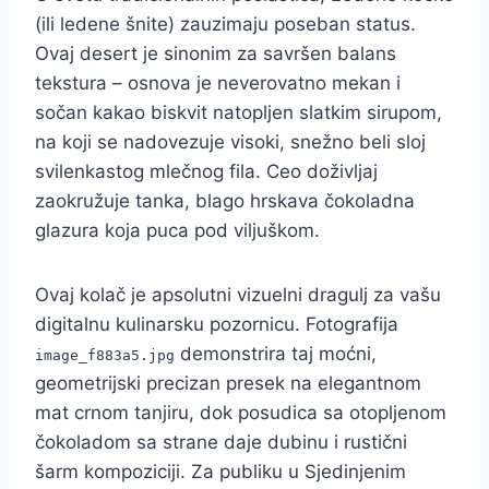
(ili ledene šnite) zauzimaju poseban status.
Ovaj desert je sinonim za savršen balans
tekstura – osnova je neverovatno mekan i
sočan kakao biskvit natopljen slatkim sirupom,
na koji se nadovezuje visoki, snežno beli sloj
svilenkastog mlečnog fila. Ceo doživljaj
zaokružuje tanka, blago hrskava čokoladna
glazura koja puca pod viljuškom.
Ovaj kolač je apsolutni vizuelni dragulj za vašu
digitalnu kulinarsku pozornicu. Fotografija
demonstrira taj moćni,
image_f883a5.jpg
geometrijski precizan presek na elegantnom
mat crnom tanjiru, dok posudica sa otopljenom
čokoladom sa strane daje dubinu i rustični
šarm kompoziciji. Za publiku u Sjedinjenim