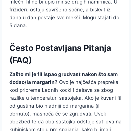
mlečni fil ne bi upio mirise drugih namirnica. U
frižideru ostaju savršeno sočne, a biskvit iz
dana u dan postaje sve mekši. Mogu stajati do
5 dana.
Često Postavljana Pitanja
(FAQ)
Zašto mi je fil ispao grudvast nakon što sam
dodao/la margarin?
Ovo je najčešća prepreka
kod pripreme Lednih kocki i dešava se zbog
razlike u temperaturi sastojaka. Ako je kuvani fil
od gustina bio hladniji od margarina (ili
obrnuto), masnoća će se zgrudvati. Uvek
obezbedite da oba sastojka odstoje sat-dva na
kuhinjskom stolu pre spajanja, kako bi imali