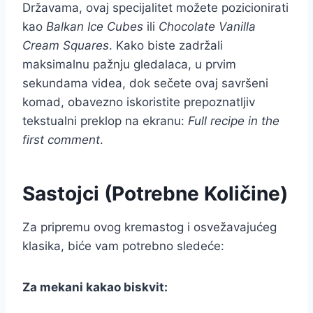
Državama, ovaj specijalitet možete pozicionirati
kao
Balkan Ice Cubes
ili
Chocolate Vanilla
Cream Squares
. Kako biste zadržali
maksimalnu pažnju gledalaca, u prvim
sekundama videa, dok sečete ovaj savršeni
komad, obavezno iskoristite prepoznatljiv
tekstualni preklop na ekranu:
Full recipe in the
first comment
.
Sastojci (Potrebne Količine)
Za pripremu ovog kremastog i osvežavajućeg
klasika, biće vam potrebno sledeće:
Za mekani kakao biskvit: