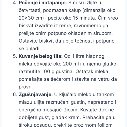
Pečenje i natapanje:
Smesu izlijte u
četvrtasti, podmazan kalup (dimenzija oko
20×30 cm) i pecite oko 15 minuta. Čim vreo
biskvit izvadite iz rerne, ravnomerno ga
prelijte onim potpuno ohlađenim sirupom.
Ostavite biskvit da upije tečnost i potpuno
se ohladi.
Kuvanje belog fila:
Od 1 litra hladnog
mleka odvojite oko 200 ml i u njemu glatko
razmutite 100 g gustina. Ostatak mleka
pomešajte sa šećerom i stavite na vatru da
provri.
Zgušnjavanje:
U ključalo mleko u tankom
mlazu ulijte razmućeni gustin, neprestano i
energično mešajući žicom. Kuvajte dok ne
dobijete gust, gladak krem. Prebacite ga u
široku posudu, prekrijte prozirnom folijom