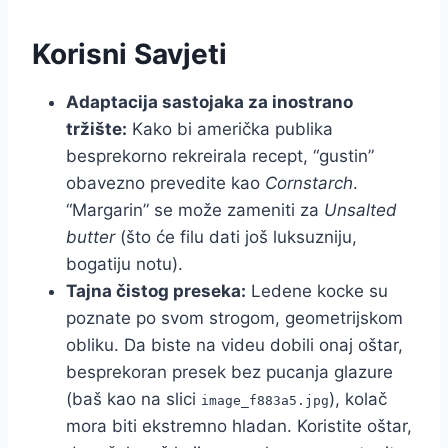
Korisni Savjeti
Adaptacija sastojaka za inostrano
tržište:
Kako bi američka publika
besprekorno rekreirala recept, “gustin”
obavezno prevedite kao
Cornstarch
.
“Margarin” se može zameniti za
Unsalted
butter
(što će filu dati još luksuzniju,
bogatiju notu).
Tajna čistog preseka:
Ledene kocke su
poznate po svom strogom, geometrijskom
obliku. Da biste na videu dobili onaj oštar,
besprekoran presek bez pucanja glazure
(baš kao na slici
), kolač
image_f883a5.jpg
mora biti ekstremno hladan. Koristite oštar,