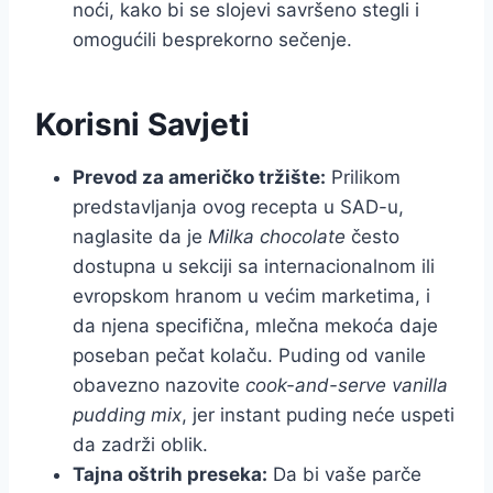
noći, kako bi se slojevi savršeno stegli i
omogućili besprekorno sečenje.
Korisni Savjeti
Prevod za američko tržište:
Prilikom
predstavljanja ovog recepta u SAD-u,
naglasite da je
Milka chocolate
često
dostupna u sekciji sa internacionalnom ili
evropskom hranom u većim marketima, i
da njena specifična, mlečna mekoća daje
poseban pečat kolaču. Puding od vanile
obavezno nazovite
cook-and-serve vanilla
pudding mix
, jer instant puding neće uspeti
da zadrži oblik.
Tajna oštrih preseka:
Da bi vaše parče