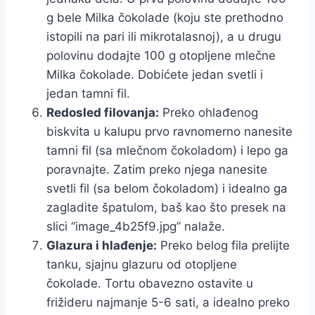
g bele Milka čokolade (koju ste prethodno
istopili na pari ili mikrotalasnoj), a u drugu
polovinu dodajte 100 g otopljene mlečne
Milka čokolade. Dobićete jedan svetli i
jedan tamni fil.
Redosled filovanja:
Preko ohlađenog
biskvita u kalupu prvo ravnomerno nanesite
tamni fil (sa mlečnom čokoladom) i lepo ga
poravnajte. Zatim preko njega nanesite
svetli fil (sa belom čokoladom) i idealno ga
zagladite špatulom, baš kao što presek na
slici “image_4b25f9.jpg” nalaže.
Glazura i hlađenje:
Preko belog fila prelijte
tanku, sjajnu glazuru od otopljene
čokolade. Tortu obavezno ostavite u
frižideru najmanje 5-6 sati, a idealno preko