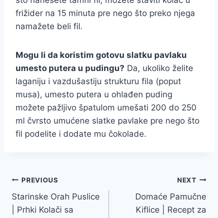
što nanesete tamni fil, možete staviti kolač u
frižider na 15 minuta pre nego što preko njega
namažete beli fil.
Mogu li da koristim gotovu slatku pavlaku
umesto putera u pudingu?
Da, ukoliko želite
laganiju i vazdušastiju strukturu fila (poput
musa), umesto putera u ohlađen puding
možete pažljivo špatulom umešati 200 do 250
ml čvrsto umućene slatke pavlake pre nego što
fil podelite i dodate mu čokolade.
Post
PREVIOUS
NEXT
Starinske Orah Puslice
Domaće Pamučne
navigation
| Prhki Kolači sa
Kiflice | Recept za