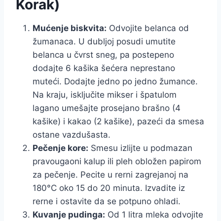
Korak)
Mućenje biskvita:
Odvojite belanca od
žumanaca. U dubljoj posudi umutite
belanca u čvrst sneg, pa postepeno
dodajte 6 kašika šećera neprestano
muteći. Dodajte jedno po jedno žumance.
Na kraju, isključite mikser i špatulom
lagano umešajte prosejano brašno (4
kašike) i kakao (2 kašike), pazeći da smesa
ostane vazdušasta.
Pečenje kore:
Smesu izlijte u podmazan
pravougaoni kalup ili pleh obložen papirom
za pečenje. Pecite u rerni zagrejanoj na
180°C oko 15 do 20 minuta. Izvadite iz
rerne i ostavite da se potpuno ohladi.
Kuvanje pudinga:
Od 1 litra mleka odvojite