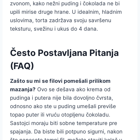
zvonom, kako nežni puding i čokolada ne bi
upili mirise druge hrane. U idealnim, hladnim
uslovima, torta zadržava svoju savršenu
teksturu, svežinu i ukus do 4 dana.
Često Postavljana Pitanja
(FAQ)
Zašto su mi se filovi pomešali prilikom
mazanja?
Ovo se dešava ako krema od
pudinga i putera nije bila dovoljno čvrsta,
odnosno ako ste u puding umešali previše
topao puter ili vruću otopljenu čokoladu.
Sastojci moraju biti sobne temperature pre
spajanja. Da biste bili potpuno sigurni, nakon