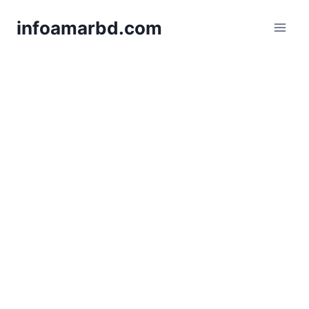
Skip
infoamarbd.com
to
content