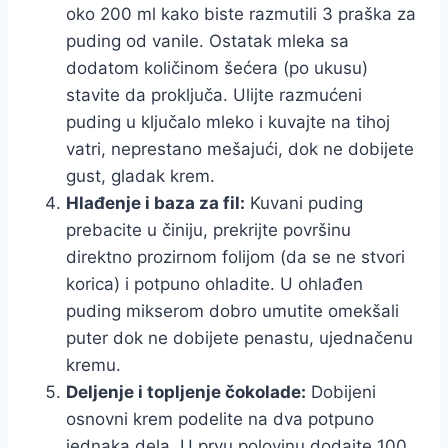
oko 200 ml kako biste razmutili 3 praška za
puding od vanile. Ostatak mleka sa
dodatom količinom šećera (po ukusu)
stavite da proključa. Ulijte razmućeni
puding u ključalo mleko i kuvajte na tihoj
vatri, neprestano mešajući, dok ne dobijete
gust, gladak krem.
Hlađenje i baza za fil:
Kuvani puding
prebacite u činiju, prekrijte površinu
direktno prozirnom folijom (da se ne stvori
korica) i potpuno ohladite. U ohlađen
puding mikserom dobro umutite omekšali
puter dok ne dobijete penastu, ujednačenu
kremu.
Deljenje i topljenje čokolade:
Dobijeni
osnovni krem podelite na dva potpuno
jednaka dela. U prvu polovinu dodajte 100