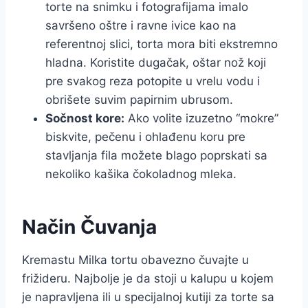
torte na snimku i fotografijama imalo
savršeno oštre i ravne ivice kao na
referentnoj slici, torta mora biti ekstremno
hladna. Koristite dugačak, oštar nož koji
pre svakog reza potopite u vrelu vodu i
obrišete suvim papirnim ubrusom.
Sočnost kore:
Ako volite izuzetno “mokre”
biskvite, pečenu i ohlađenu koru pre
stavljanja fila možete blago poprskati sa
nekoliko kašika čokoladnog mleka.
Način Čuvanja
Kremastu Milka tortu obavezno čuvajte u
frižideru. Najbolje je da stoji u kalupu u kojem
je napravljena ili u specijalnoj kutiji za torte sa