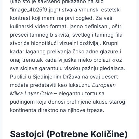
(kao što je savršeno prikazano na slici
“image_4b25f9.jpg”) stvara vrhunski estetski
kontrast koji mami na prvi pogled. Za vaš
kulinarski video format, jasno definisani, oštri
preseci tamnog biskvita, svetlog i tamnog fila
stvoriće hipnotišući vizuelni doživljaj. Krupni
kadar laganog prelivanja čokoladne glazure i
onaj trenutak kada viljuška meko prolazi kroz
sve slojeve garantuju visoku pažnju gledalaca.
Publici u Sjedinjenim Državama ovaj desert
možete predstaviti kao luksuznu
European
Milka Layer Cake
– elegantnu tortu sa
pudingom koja donosi prefinjene ukuse starog
kontinenta direktno na njihove trpeze.
Sastojci (Potrebne Količine)