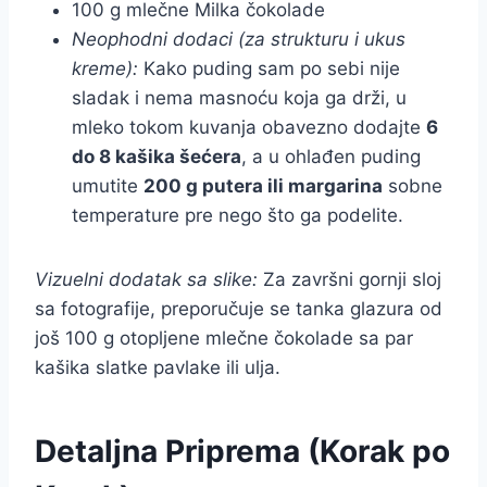
100 g mlečne Milka čokolade
Neophodni dodaci (za strukturu i ukus
kreme):
Kako puding sam po sebi nije
sladak i nema masnoću koja ga drži, u
mleko tokom kuvanja obavezno dodajte
6
do 8 kašika šećera
, a u ohlađen puding
umutite
200 g putera ili margarina
sobne
temperature pre nego što ga podelite.
Vizuelni dodatak sa slike:
Za završni gornji sloj
sa fotografije, preporučuje se tanka glazura od
još 100 g otopljene mlečne čokolade sa par
kašika slatke pavlake ili ulja.
Detaljna Priprema (Korak po