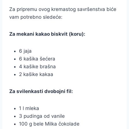
Za pripremu ovog kremastog savršenstva biće
vam potrebno sledeće:
Za mekani kakao biskvit (koru):
6 jaja
6 kašika šećera
4 kašike brašna
2 kašike kakaa
Za svilenkasti dvobojni fil:
1 l mleka
3 pudinga od vanile
100 g bele Milka čokolade