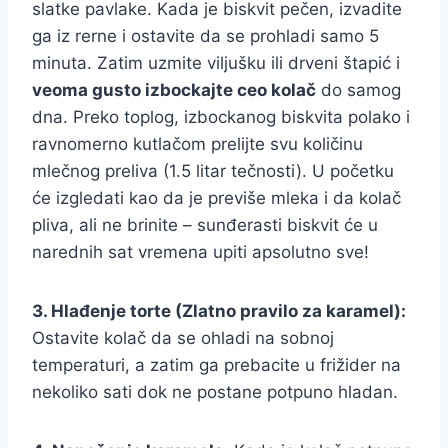
slatke pavlake. Kada je biskvit pečen, izvadite
ga iz rerne i ostavite da se prohladi samo 5
minuta. Zatim uzmite viljušku ili drveni štapić i
veoma gusto izbockajte ceo kolač
do samog
dna. Preko toplog, izbockanog biskvita polako i
ravnomerno kutlačom prelijte svu količinu
mlečnog preliva (1.5 litar tečnosti). U početku
će izgledati kao da je previše mleka i da kolač
pliva, ali ne brinite – sunđerasti biskvit će u
narednih sat vremena upiti apsolutno sve!
3. Hlađenje torte (Zlatno pravilo za karamel):
Ostavite kolač da se ohladi na sobnoj
temperaturi, a zatim ga prebacite u frižider na
nekoliko sati dok ne postane potpuno hladan.