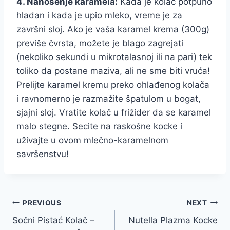
4. Nanošenje karamela:
Kada je kolač potpuno
hladan i kada je upio mleko, vreme je za
završni sloj. Ako je vaša karamel krema (300g)
previše čvrsta, možete je blago zagrejati
(nekoliko sekundi u mikrotalasnoj ili na pari) tek
toliko da postane maziva, ali ne sme biti vruća!
Prelijte karamel kremu preko ohlađenog kolača
i ravnomerno je razmažite špatulom u bogat,
sjajni sloj. Vratite kolač u frižider da se karamel
malo stegne. Secite na raskošne kocke i
uživajte u ovom mlečno-karamelnom
savršenstvu!
Post
PREVIOUS
NEXT
Sočni Pistać Kolač –
Nutella Plazma Kocke
navigation