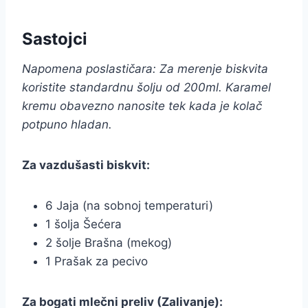
Sastojci
Napomena poslastičara: Za merenje biskvita
koristite standardnu šolju od 200ml. Karamel
kremu obavezno nanosite tek kada je kolač
potpuno hladan.
Za vazdušasti biskvit:
6 Jaja (na sobnoj temperaturi)
1 šolja Šećera
2 šolje Brašna (mekog)
1 Prašak za pecivo
Za bogati mlečni preliv (Zalivanje):