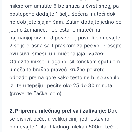
mikserom umutite 6 belanaca u čvrst sneg, pa
postepeno dodajte 1 šolju šećera muteći dok
ne dobijete sjajan šam. Zatim dodajte jedno po
jedno žumance, neprestano muteći na
najmanjoj brzini. U posebnoj posudi pomešajte
2 šolje brašna sa 1 praškom za pecivo. Prosejte
ovu suvu smesu u umućena jaja.
Važno:
Odložite mikser i lagano, silikonskom špatulom
umešajte brašno praveći kružne pokrete
odozdo prema gore kako testo ne bi splasnulo.
Izlijte u tepsiju i pecite oko 25 do 30 minuta
(proverite čačkalicom).
2. Priprema mlečnog preliva i zalivanje:
Dok
se biskvit peče, u velikoj činiji jednostavno
pomešajte 1 litar hladnog mleka i 500ml tečne