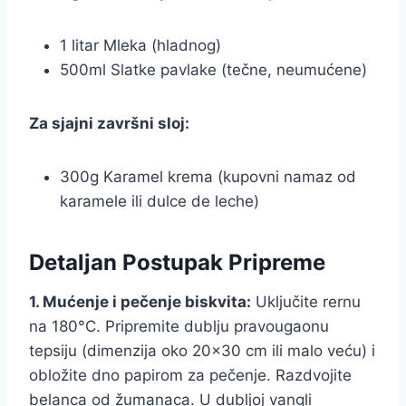
1 litar Mleka (hladnog)
500ml Slatke pavlake (tečne, neumućene)
Za sjajni završni sloj:
300g Karamel krema (kupovni namaz od
karamele ili dulce de leche)
Detaljan Postupak Pripreme
1. Mućenje i pečenje biskvita:
Uključite rernu
na 180°C. Pripremite dublju pravougaonu
tepsiju (dimenzija oko 20×30 cm ili malo veću) i
obložite dno papirom za pečenje. Razdvojite
belanca od žumanaca. U dubljoj vangli