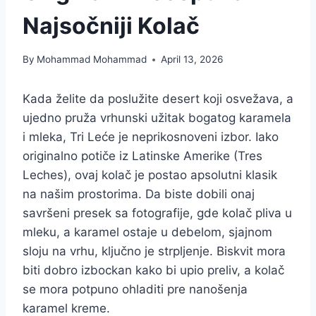
Najsočniji Kolač
By
Mohammad Mohammad
April 13, 2026
Kada želite da poslužite desert koji osvežava, a
ujedno pruža vrhunski užitak bogatog karamela
i mleka, Tri Leće je neprikosnoveni izbor. Iako
originalno potiče iz Latinske Amerike (Tres
Leches), ovaj kolač je postao apsolutni klasik
na našim prostorima. Da biste dobili onaj
savršeni presek sa fotografije, gde kolač pliva u
mleku, a karamel ostaje u debelom, sjajnom
sloju na vrhu, ključno je strpljenje. Biskvit mora
biti dobro izbockan kako bi upio preliv, a kolač
se mora potpuno ohladiti pre nanošenja
karamel kreme.