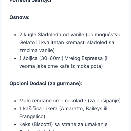
Potrebni Sastojci
Osnova:
2 kugle Sladoleda od vanile (po mogućstvu
Gelato ili kvalitetan kremasti sladoled sa
zrncima vanile)
1 šoljica (30-60ml) Vrelog Espressa (ili
veoma jake crne kafe iz moka pota)
Opcioni Dodaci (za gurmane):
Malo rendane crne čokolade (za posipanje)
1 kašičica Likera (Amaretto, Baileys ili
Frangelico)
Keks (Biscotti) sa strane za umakanje