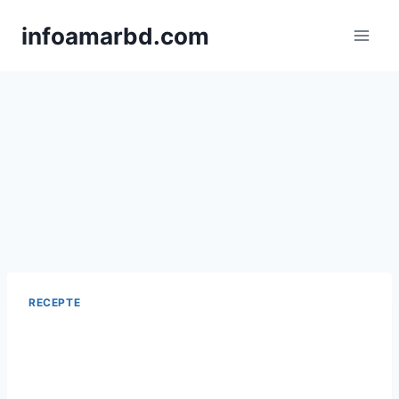
Skip
infoamarbd.com
to
content
RECEPTE