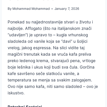
By
Mohammad Mohammad
January 7, 2026
Ponekad su najjednostavnije stvari u životu i
najbolje. Affogato (što na italijanskom znači
“udavljen”) je upravo to – kugla vrhunskog
sladoleda od vanile koja se “davi” u šoljici
vrelog, jakog espressa. Na slici vidite taj
magični trenutak kada se vruća kafa preliva
preko ledenog krema, stvarajući pena, vrtloge
boje lešnika i ukus koji budi sva čula. Gorčina
kafe savršeno seče slatkoću vanile, a
temperatura se menja sa svakim zalogajem.
Ovo nije samo kafa, niti samo sladoled – ovo je
iskustvo.