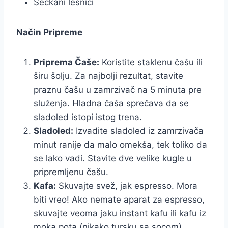
Seckani lešnici
Način Pripreme
Priprema Čaše:
Koristite staklenu čašu ili
širu šolju. Za najbolji rezultat, stavite
praznu čašu u zamrzivač na 5 minuta pre
služenja. Hladna čaša sprečava da se
sladoled istopi istog trena.
Sladoled:
Izvadite sladoled iz zamrzivača
minut ranije da malo omekša, tek toliko da
se lako vadi. Stavite dve velike kugle u
pripremljenu čašu.
Kafa:
Skuvajte svež, jak espresso. Mora
biti vreo! Ako nemate aparat za espresso,
skuvajte veoma jaku instant kafu ili kafu iz
moka pota (nikako tursku sa socom).