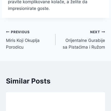
pravite komplikovane kolače, a želite da
impresionirate goste.
Post
PREVIOUS
NEXT
Miris Koji Okuplja
Orijentalne Gurabije
navigation
Porodicu
sa Pistaćima i Ružom
Similar Posts