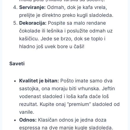
Serviranje:
Odmah, dok je kafa vrela,
prelijte je direktno preko kugli sladoleda.
Dekoracija:
Pospite sa malo rendane
čokolade ili lešnika i poslužite odmah uz
kašičicu. Jede se brzo, dok se toplo i
hladno još uvek bore u čaši!
Saveti
Kvalitet je bitan:
Pošto imate samo dva
sastojka, ona moraju biti vrhunska. Jeftin
vodenast sladoled i loša kafa daće loš
rezultat. Kupite onaj “premium” sladoled od
vanile.
Odnos:
Klasičan odnos je jedna doza
espressa na dve manje kugle sladoleda.