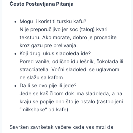
Često Postavljana Pitanja
Mogu li koristiti tursku kafu?
Nije preporučljivo jer soc (talog) kvari
teksturu. Ako morate, dobro je procedite
kroz gazu pre prelivanja.
Koji drugi ukus sladoleda ide?
Pored vanile, odlično idu lešnik, čokolada ili
stracciatella. Voćni sladoledi se uglavnom
ne slažu sa kafom.
Da li se ovo pije ili jede?
Jede se kašičicom dok ima sladoleda, a na
kraju se popije ono što je ostalo (rastopljeni
“milkshake” od kafe).
Savršen završetak večere kada vas mrzi da