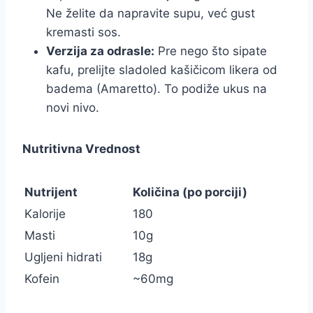
Ne želite da napravite supu, već gust
kremasti sos.
Verzija za odrasle:
Pre nego što sipate
kafu, prelijte sladoled kašičicom likera od
badema (Amaretto). To podiže ukus na
novi nivo.
Nutritivna Vrednost
Nutrijent
Količina (po porciji)
Kalorije
180
Masti
10g
Ugljeni hidrati
18g
Kofein
~60mg