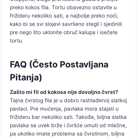
preko kokos fila. Tortu obavezno ostavite u
frižideru nekoliko sati, a najbolje preko noći,
kako bi se svi slojevi savršeno stegli i sjedinili
pre nego što uklonite obruč kalupa i isečete
tortu.
FAQ (Često Postavljana
Pitanja)
Zašto mi fil od kokosa nije dovoljno čvrst?
Tajna čvrstog fila je u dobro rashlađenoj slatkoj
pavlaci. Pre mućenja, pavlaka mora stajati u
frižideru bar nekoliko sati. Takođe, biljna slatka
pavlaka se uvek brže i čvršće umuti od mlečne,
pa ukoliko imate problema sa čvrstinom, biljna