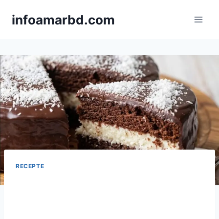
Skip
infoamarbd.com
to
content
RECEPTE