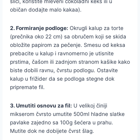
slici, koristite mleveni čokoladni keks ili u
običan dodajte malo kakaa).
2. Formiranje podloge:
Okrugli kalup za torte
(prečnika oko 22 cm) sa obručem koji se skida
obložite papirom za pečenje. Smesu od keksa
prebacite u kalup i ravnomerno je utisnite
prstima, čašom ili zadnjom stranom kašike kako
biste dobili ravnu, čvrstu podlogu. Ostavite
kalup u frižider da se podloga stegne dok
pripremate fil.
3. Umutiti osnovu za fil:
U velikoj činiji
mikserom čvrsto umutite 500ml hladne slatke
pavlake zajedno sa 100g šećera u prahu.
Mutite dok ne dobijete čvrst šlag.