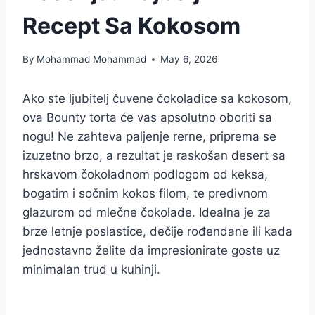
Recept Sa Kokosom
By
Mohammad Mohammad
May 6, 2026
Ako ste ljubitelj čuvene čokoladice sa kokosom,
ova Bounty torta će vas apsolutno oboriti sa
nogu! Ne zahteva paljenje rerne, priprema se
izuzetno brzo, a rezultat je raskošan desert sa
hrskavom čokoladnom podlogom od keksa,
bogatim i sočnim kokos filom, te predivnom
glazurom od mlečne čokolade. Idealna je za
brze letnje poslastice, dečije rođendane ili kada
jednostavno želite da impresionirate goste uz
minimalan trud u kuhinji.