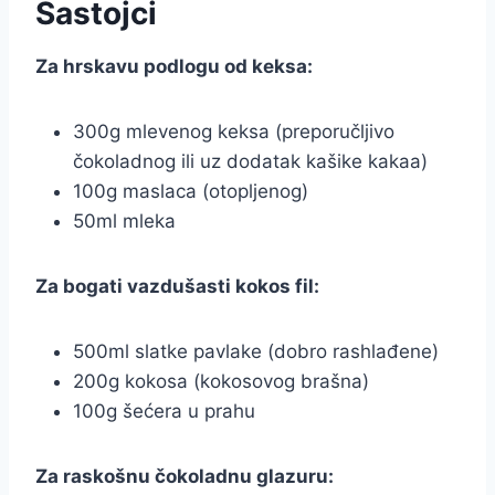
Sastojci
Za hrskavu podlogu od keksa:
300g mlevenog keksa (preporučljivo
čokoladnog ili uz dodatak kašike kakaa)
100g maslaca (otopljenog)
50ml mleka
Za bogati vazdušasti kokos fil:
500ml slatke pavlake (dobro rashlađene)
200g kokosa (kokosovog brašna)
100g šećera u prahu
Za raskošnu čokoladnu glazuru: