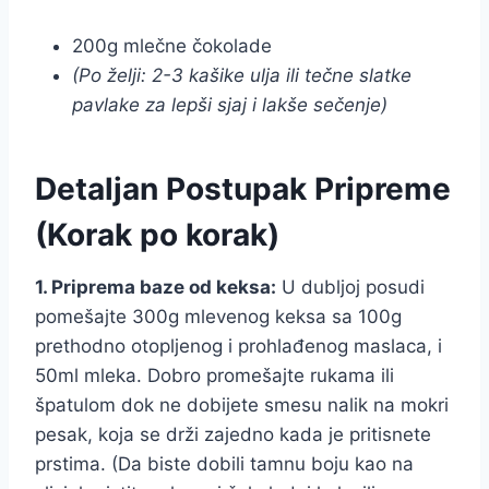
200g mlečne čokolade
(Po želji: 2-3 kašike ulja ili tečne slatke
pavlake za lepši sjaj i lakše sečenje)
Detaljan Postupak Pripreme
(Korak po korak)
1. Priprema baze od keksa:
U dubljoj posudi
pomešajte 300g mlevenog keksa sa 100g
prethodno otopljenog i prohlađenog maslaca, i
50ml mleka. Dobro promešajte rukama ili
špatulom dok ne dobijete smesu nalik na mokri
pesak, koja se drži zajedno kada je pritisnete
prstima. (Da biste dobili tamnu boju kao na