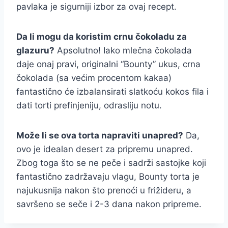
pavlaka je sigurniji izbor za ovaj recept.
Da li mogu da koristim crnu čokoladu za
glazuru?
Apsolutno! Iako mlečna čokolada
daje onaj pravi, originalni “Bounty” ukus, crna
čokolada (sa većim procentom kakaa)
fantastično će izbalansirati slatkoću kokos fila i
dati torti prefinjeniju, odrasliju notu.
Može li se ova torta napraviti unapred?
Da,
ovo je idealan desert za pripremu unapred.
Zbog toga što se ne peče i sadrži sastojke koji
fantastično zadržavaju vlagu, Bounty torta je
najukusnija nakon što prenoći u frižideru, a
savršeno se seče i 2-3 dana nakon pripreme.