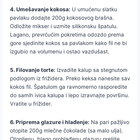
4. Umešavanje kokosa:
U umućenu slatku
pavlaku dodajte 200g kokosovog brašna.
Odložite mikser i uzmite silikonsku špatulu.
Lagano, prevrćućim pokretima odozdo prema
gore sjedinite kokos sa pavlakom kako fil ne bi
izgubio na volumenu i ostao vazdušast.
5. Filovanje torte:
Izvadite kalup sa stegnutom
podlogom iz frižidera. Preko keksa nanesite sav
kokos fil. Špatulom ga ravnomerno rasporedite
do samih ivica kalupa i lepo izravnajte površinu.
Vratite u frižider.
6. Priprema glazure i hlađenje:
Na pari pažljivo
otopite 200g mlečne čokolade (sa malo ulja).
Otopljenu, blago prohlađenu glazuru prelijte