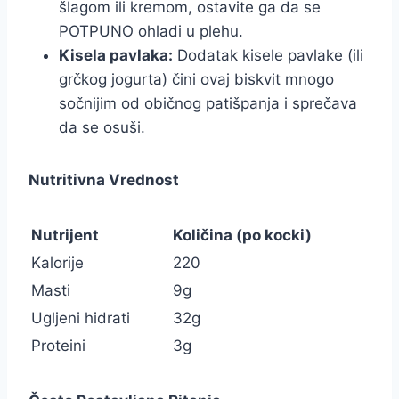
šlagom ili kremom, ostavite ga da se
POTPUNO ohladi u plehu.
Kisela pavlaka:
Dodatak kisele pavlake (ili
grčkog jogurta) čini ovaj biskvit mnogo
sočnijim od običnog patišpanja i sprečava
da se osuši.
Nutritivna Vrednost
Nutrijent
Količina (po kocki)
Kalorije
220
Masti
9g
Ugljeni hidrati
32g
Proteini
3g