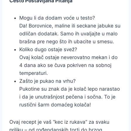
Često Postavljana Pitanja
Mogu li da dodam voće u testo?
Da! Borovnice, maline ili seckane jabuke su
odličan dodatak. Samo ih uvaljajte u malo
brašna pre nego što ih ubacite u smesu.
Koliko dugo ostaje svež?
Ovaj kolač ostaje neverovatno mekan i do
4 dana ako se čuva pokriven na sobnoj
temperaturi.
Zašto je pukao na vrhu?
Pukotine su znak da je kolač lepo narastao
i da je unutrašnjost pečena i sočna. To je
rustični šarm domaćeg kolača!
Ovaj recept je vaš “kec iz rukava” za svaku
priliku – od rođendanskih torti do brzog