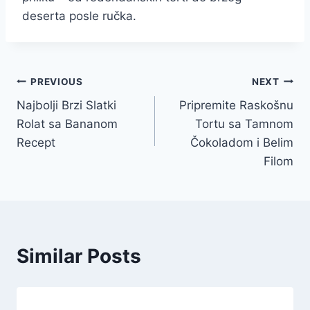
deserta posle ručka.
Post
PREVIOUS
NEXT
Najbolji Brzi Slatki
Pripremite Raskošnu
navigation
Rolat sa Bananom
Tortu sa Tamnom
Recept
Čokoladom i Belim
Filom
Similar Posts