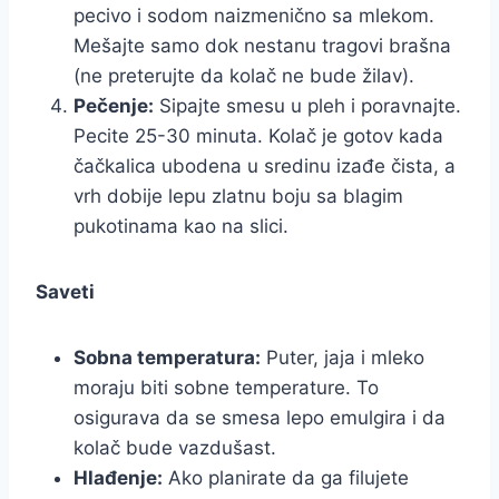
pecivo i sodom naizmenično sa mlekom.
Mešajte samo dok nestanu tragovi brašna
(ne preterujte da kolač ne bude žilav).
Pečenje:
Sipajte smesu u pleh i poravnajte.
Pecite 25-30 minuta. Kolač je gotov kada
čačkalica ubodena u sredinu izađe čista, a
vrh dobije lepu zlatnu boju sa blagim
pukotinama kao na slici.
Saveti
Sobna temperatura:
Puter, jaja i mleko
moraju biti sobne temperature. To
osigurava da se smesa lepo emulgira i da
kolač bude vazdušast.
Hlađenje:
Ako planirate da ga filujete