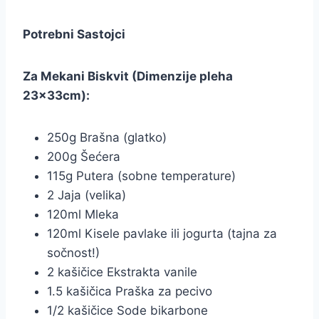
Potrebni Sastojci
Za Mekani Biskvit (Dimenzije pleha
23x33cm):
250g Brašna (glatko)
200g Šećera
115g Putera (sobne temperature)
2 Jaja (velika)
120ml Mleka
120ml Kisele pavlake ili jogurta (tajna za
sočnost!)
2 kašičice Ekstrakta vanile
1.5 kašičica Praška za pecivo
1/2 kašičice Sode bikarbone