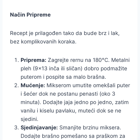
Način Pripreme
Recept je prilagođen tako da bude brz i lak,
bez komplikovanih koraka.
Priprema:
Zagrejte rernu na 180°C. Metalni
pleh (9×13 inča ili sličan) dobro podmažite
puterom i pospite sa malo brašna.
Mućenje:
Mikserom umutite omekšali puter
i šećer dok ne postanu penasti (oko 3
minuta). Dodajte jaja jedno po jedno, zatim
vanilu i kiselu pavlaku, muteći dok se ne
sjedini.
Sjedinjavanje:
Smanjite brzinu miksera.
Dodajte brašno pomešano sa praškom za