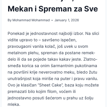
Mekan i Spreman za Sve
By
Mohammad Mohammad
January 1, 2026
Ponekad je jednostavnost najbolji izbor. Na slici
vidite upravo to – savršeno ispečen,
pravougaoni vanila kolač, još uvek u svom
metalnom plehu, spreman da postane remek-
delo ili da se pojede takav kakav jeste. Zlatno-
smeđa korica sa onim šarmantnim pukotinama
na površini krije neverovatno meku, bledo žutu
unutrašnjost koja miriše na puter i pravu vanilu.
Ovo je klasičan “Sheet Cake”, baza koju možete
premazati bilo kojim filom, voćem ili
jednostavno posuti šećerom u prahu uz šolju
mleka.