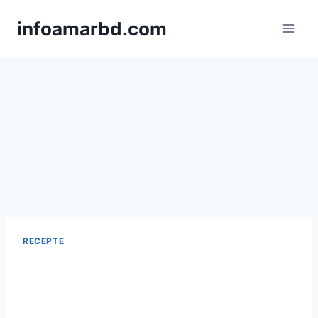
Skip
infoamarbd.com
to
content
RECEPTE