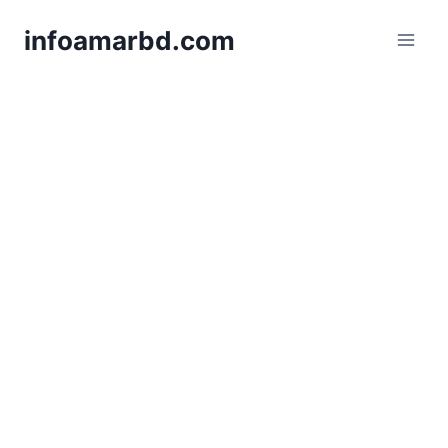
Skip
infoamarbd.com
to
content