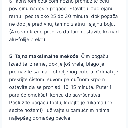
Silikonskom četkicom nežno premažite celu
površinu nadošle pogače. Stavite u zagrejanu
rernu i pecite oko 25 do 30 minuta, dok pogača
ne dobije predivnu, tamno zlatnu i sjajnu boju.
(Ako vrh krene prebrzo da tamni, stavite komad
alu-folije preko).
5. Tajna maksimalne mekoće:
Čim pogaču
izvadite iz rerne, dok je još vrela, blago je
premažite sa malo otopljenog putera. Odmah je
prekrijte čistom, suvom pamučnom krpom i
ostavite da se prohladi 10-15 minuta. Puter i
para će omekšati koricu do savršenstva.
Poslužite pogaču toplu, kidajte je rukama (ne
secite nožem!) i uživajte u pamučnim nitima
najlepšeg domaćeg peciva.