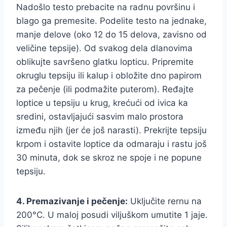
Nadošlo testo prebacite na radnu površinu i
blago ga premesite. Podelite testo na jednake,
manje delove (oko 12 do 15 delova, zavisno od
veličine tepsije). Od svakog dela dlanovima
oblikujte savršeno glatku lopticu. Pripremite
okruglu tepsiju ili kalup i obložite dno papirom
za pečenje (ili podmažite puterom). Ređajte
loptice u tepsiju u krug, krećući od ivica ka
sredini, ostavljajući sasvim malo prostora
između njih (jer će još narasti). Prekrijte tepsiju
krpom i ostavite loptice da odmaraju i rastu još
30 minuta, dok se skroz ne spoje i ne popune
tepsiju.
4. Premazivanje i pečenje:
Uključite rernu na
200°C. U maloj posudi viljuškom umutite 1 jaje.