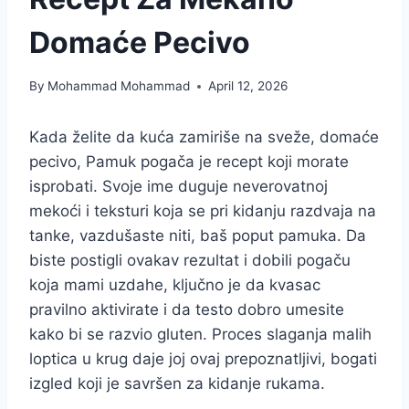
Domaće Pecivo
By
Mohammad Mohammad
April 12, 2026
Kada želite da kuća zamiriše na sveže, domaće
pecivo, Pamuk pogača je recept koji morate
isprobati. Svoje ime duguje neverovatnoj
mekoći i teksturi koja se pri kidanju razdvaja na
tanke, vazdušaste niti, baš poput pamuka. Da
biste postigli ovakav rezultat i dobili pogaču
koja mami uzdahe, ključno je da kvasac
pravilno aktivirate i da testo dobro umesite
kako bi se razvio gluten. Proces slaganja malih
loptica u krug daje joj ovaj prepoznatljivi, bogati
izgled koji je savršen za kidanje rukama.