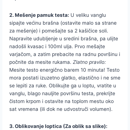
2. Mešenje pamuk testa:
U veliku vanglu
sipajte većinu brašna (ostavite malo sa strane
za mešenje) i pomešajte sa 2 kašičice soli.
Napravite udubljenje u sredini brašna, pa ulijte
nadošli kvasac i 100ml ulja. Prvo mešajte
varjačom, a zatim prebacite na radnu površinu i
počnite da mesite rukama.
Zlatno pravilo:
Mesite testo energično barem 10 minuta! Testo
mora postati izuzetno glatko, elastično i ne sme
se lepiti za ruke. Oblikujte ga u loptu, vratite u
vanglu, blago nauljite površinu testa, prekrijte
čistom krpom i ostavite na toplom mestu oko
sat vremena (ili dok ne udvostruči volumen).
3. Oblikovanje loptica (Za oblik sa slike):