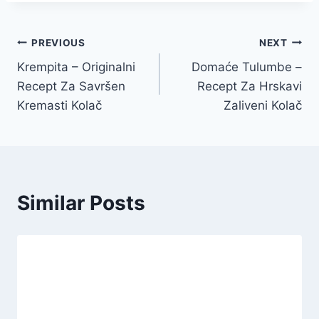
Post
PREVIOUS
NEXT
Krempita – Originalni
Domaće Tulumbe –
navigation
Recept Za Savršen
Recept Za Hrskavi
Kremasti Kolač
Zaliveni Kolač
Similar Posts