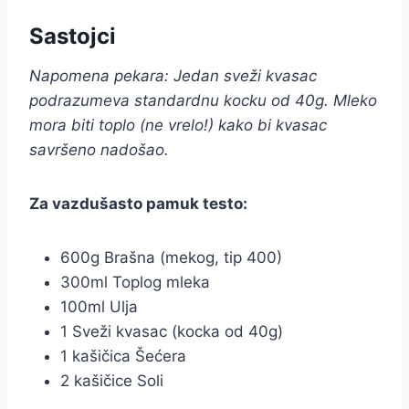
Sastojci
Napomena pekara: Jedan sveži kvasac
podrazumeva standardnu kocku od 40g. Mleko
mora biti toplo (ne vrelo!) kako bi kvasac
savršeno nadošao.
Za vazdušasto pamuk testo:
600g Brašna (mekog, tip 400)
300ml Toplog mleka
100ml Ulja
1 Sveži kvasac (kocka od 40g)
1 kašičica Šećera
2 kašičice Soli