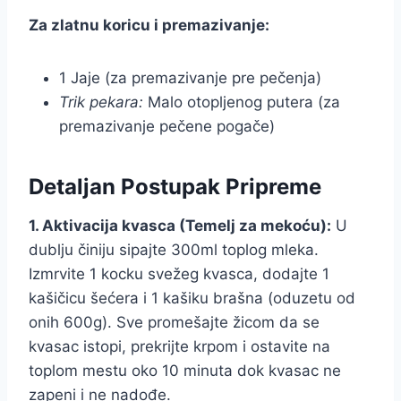
Za zlatnu koricu i premazivanje:
1 Jaje (za premazivanje pre pečenja)
Trik pekara:
Malo otopljenog putera (za
premazivanje pečene pogače)
Detaljan Postupak Pripreme
1. Aktivacija kvasca (Temelj za mekoću):
U
dublju činiju sipajte 300ml toplog mleka.
Izmrvite 1 kocku svežeg kvasca, dodajte 1
kašičicu šećera i 1 kašiku brašna (oduzetu od
onih 600g). Sve promešajte žicom da se
kvasac istopi, prekrijte krpom i ostavite na
toplom mestu oko 10 minuta dok kvasac ne
zapeni i ne nadođe.