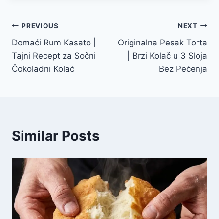
Post
PREVIOUS
NEXT
Domaći Rum Kasato |
Originalna Pesak Torta
navigation
Tajni Recept za Sočni
| Brzi Kolač u 3 Sloja
Čokoladni Kolač
Bez Pečenja
Similar Posts