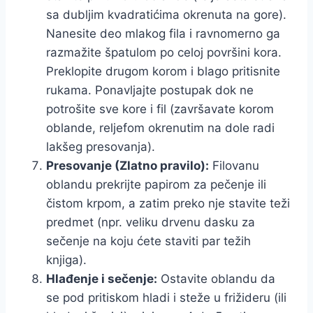
sa dubljim kvadratićima okrenuta na gore).
Nanesite deo mlakog fila i ravnomerno ga
razmažite špatulom po celoj površini kora.
Preklopite drugom korom i blago pritisnite
rukama. Ponavljajte postupak dok ne
potrošite sve kore i fil (završavate korom
oblande, reljefom okrenutim na dole radi
lakšeg presovanja).
Presovanje (Zlatno pravilo):
Filovanu
oblandu prekrijte papirom za pečenje ili
čistom krpom, a zatim preko nje stavite teži
predmet (npr. veliku drvenu dasku za
sečenje na koju ćete staviti par težih
knjiga).
Hlađenje i sečenje:
Ostavite oblandu da
se pod pritiskom hladi i steže u frižideru (ili