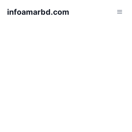
Skip
infoamarbd.com
to
content