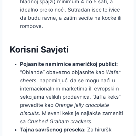
hladnoj špajzi) minimum 4 do 5 sati, a
idealno preko noći. Sutradan isecite ivice
da budu ravne, a zatim secite na kocke ili
rombove.
Korisni Savjeti
Pojasnite namirnice američkoj publici:
“Oblande” obavezno objasnite kao
Wafer
sheets
, napominjući da se mogu naći u
internacionalnim marketima ili evropskim
sekcijama velikih prodavnica. “Jaffa keks”
prevedite kao
Orange jelly chocolate
biscuits
. Mleveni keks je najlakše zameniti
sa
Crushed Graham crackers
.
Tajna savršenog preseka:
Za hirurški