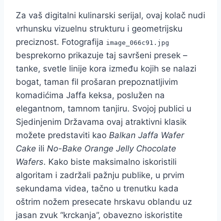
Za vaš digitalni kulinarski serijal, ovaj kolač nudi
vrhunsku vizuelnu strukturu i geometrijsku
preciznost. Fotografija
image_066c91.jpg
besprekorno prikazuje taj savršeni presek –
tanke, svetle linije kora između kojih se nalazi
bogat, taman fil prošaran prepoznatljivim
komadićima Jaffa keksa, poslužen na
elegantnom, tamnom tanjiru. Svojoj publici u
Sjedinjenim Državama ovaj atraktivni klasik
možete predstaviti kao
Balkan Jaffa Wafer
Cake
ili
No-Bake Orange Jelly Chocolate
Wafers
. Kako biste maksimalno iskoristili
algoritam i zadržali pažnju publike, u prvim
sekundama videa, tačno u trenutku kada
oštrim nožem presecate hrskavu oblandu uz
jasan zvuk “krckanja”, obavezno iskoristite