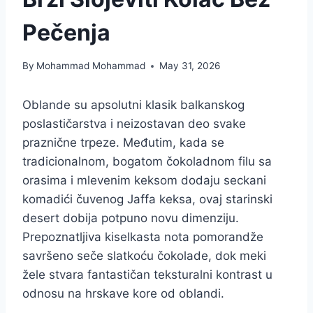
Pečenja
By
Mohammad Mohammad
May 31, 2026
Oblande su apsolutni klasik balkanskog
poslastičarstva i neizostavan deo svake
praznične trpeze. Međutim, kada se
tradicionalnom, bogatom čokoladnom filu sa
orasima i mlevenim keksom dodaju seckani
komadići čuvenog Jaffa keksa, ovaj starinski
desert dobija potpuno novu dimenziju.
Prepoznatljiva kiselkasta nota pomorandže
savršeno seče slatkoću čokolade, dok meki
žele stvara fantastičan teksturalni kontrast u
odnosu na hrskave kore od oblandi.