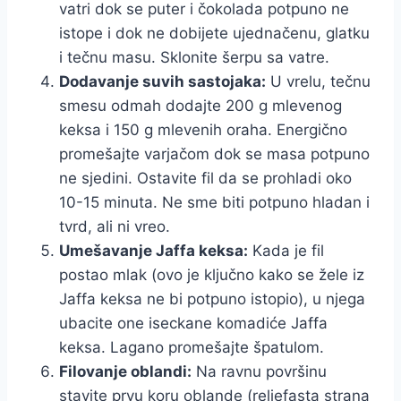
vatri dok se puter i čokolada potpuno ne
istope i dok ne dobijete ujednačenu, glatku
i tečnu masu. Sklonite šerpu sa vatre.
Dodavanje suvih sastojaka:
U vrelu, tečnu
smesu odmah dodajte 200 g mlevenog
keksa i 150 g mlevenih oraha. Energično
promešajte varjačom dok se masa potpuno
ne sjedini. Ostavite fil da se prohladi oko
10-15 minuta. Ne sme biti potpuno hladan i
tvrd, ali ni vreo.
Umešavanje Jaffa keksa:
Kada je fil
postao mlak (ovo je ključno kako se žele iz
Jaffa keksa ne bi potpuno istopio), u njega
ubacite one iseckane komadiće Jaffa
keksa. Lagano promešajte špatulom.
Filovanje oblandi:
Na ravnu površinu
stavite prvu koru oblande (reljefasta strana