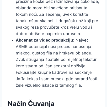
precizne kocke bez razmazivanja čokolade,
oblanda mora biti savršeno pritisnuta
tokom noći. Za sečenje, uvek koristite
tanak, oštar skalpel ili dugačak nož koji pre
svakog reza provučete kroz vrelu vodu i
dobro obrišete papirnim ubrusom.
Akcenat za video produkciju:
Najveći
ASMR potencijal nosi proces nanošenja
mlakog, gustog fila na hrskavu oblandu.
Zvuk struganja špatule po reljefnoj teksturi
kore stvara odličan senzorni doživljaj.
Fokusirajte krupne kadrove na seckanje
Jaffa keksa i sam presek, gde narandžasti
žele vizuelno iskače iz tamnog fila.
Način Čuvanja