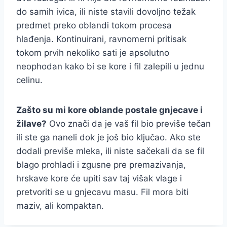
do samih ivica, ili niste stavili dovoljno težak
predmet preko oblandi tokom procesa
hlađenja. Kontinuirani, ravnomerni pritisak
tokom prvih nekoliko sati je apsolutno
neophodan kako bi se kore i fil zalepili u jednu
celinu.
Zašto su mi kore oblande postale gnjecave i
žilave?
Ovo znači da je vaš fil bio previše tečan
ili ste ga naneli dok je još bio ključao. Ako ste
dodali previše mleka, ili niste sačekali da se fil
blago prohladi i zgusne pre premazivanja,
hrskave kore će upiti sav taj višak vlage i
pretvoriti se u gnjecavu masu. Fil mora biti
maziv, ali kompaktan.