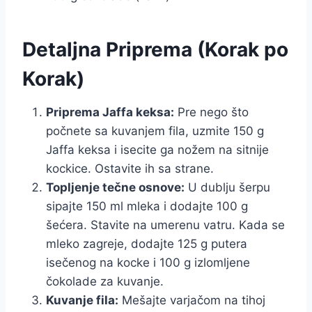
Detaljna Priprema (Korak po
Korak)
Priprema Jaffa keksa:
Pre nego što
počnete sa kuvanjem fila, uzmite 150 g
Jaffa keksa i isecite ga nožem na sitnije
kockice. Ostavite ih sa strane.
Topljenje tečne osnove:
U dublju šerpu
sipajte 150 ml mleka i dodajte 100 g
šećera. Stavite na umerenu vatru. Kada se
mleko zagreje, dodajte 125 g putera
isečenog na kocke i 100 g izlomljene
čokolade za kuvanje.
Kuvanje fila:
Mešajte varjačom na tihoj