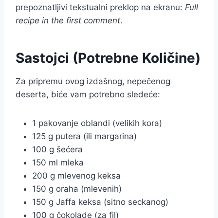
prepoznatljivi tekstualni preklop na ekranu:
Full
recipe in the first comment
.
Sastojci (Potrebne Količine)
Za pripremu ovog izdašnog, nepečenog
deserta, biće vam potrebno sledeće:
1 pakovanje oblandi (velikih kora)
125 g putera (ili margarina)
100 g šećera
150 ml mleka
200 g mlevenog keksa
150 g oraha (mlevenih)
150 g Jaffa keksa (sitno seckanog)
100 g čokolade (za fil)