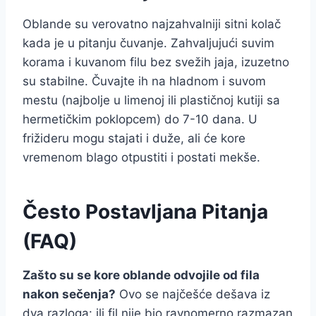
Oblande su verovatno najzahvalniji sitni kolač
kada je u pitanju čuvanje. Zahvaljujući suvim
korama i kuvanom filu bez svežih jaja, izuzetno
su stabilne. Čuvajte ih na hladnom i suvom
mestu (najbolje u limenoj ili plastičnoj kutiji sa
hermetičkim poklopcem) do 7-10 dana. U
frižideru mogu stajati i duže, ali će kore
vremenom blago otpustiti i postati mekše.
Često Postavljana Pitanja
(FAQ)
Zašto su se kore oblande odvojile od fila
nakon sečenja?
Ovo se najčešće dešava iz
dva razloga: ili fil nije bio ravnomerno razmazan