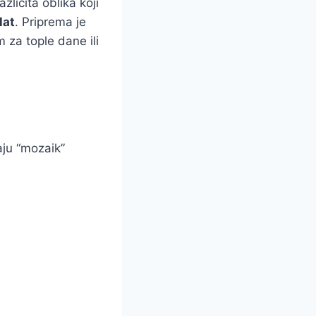
ličita oblika koji
lat
. Priprema je
m za tople dane ili
aju “mozaik”