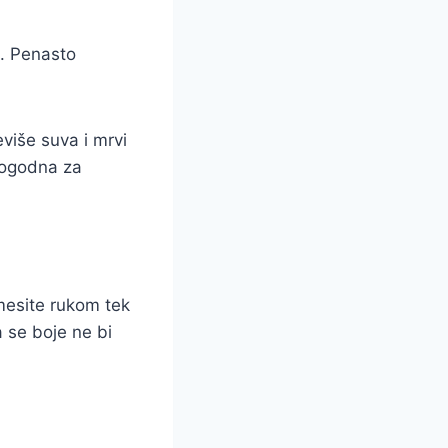
u. Penasto
iše suva i mrvi
pogodna za
mesite rukom tek
 se boje ne bi