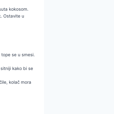
posuta kokosom.
k. Ostavite u
 tope se u smesi.
sitniji kako bi se
čile, kolač mora