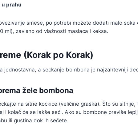
 u prahu
vezivanje smese, po potrebi možete dodati malo soka 
 ml), zavisno od vlažnosti maslaca i keksa.
preme (Korak po Korak)
a jednostavna, a seckanje bombona je najzahtevniji deo
iprema žele bombona
kajte na sitne kockice (veličine graška). Što su sitnije, 
si i kolač će se lakše seći. Ako su bombone previše leplj
hu ili gustina dok ih sečete.