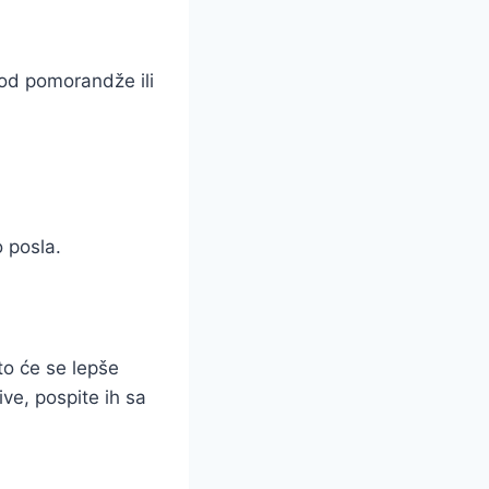
od pomorandže ili
 posla.
to će se lepše
ive, pospite ih sa