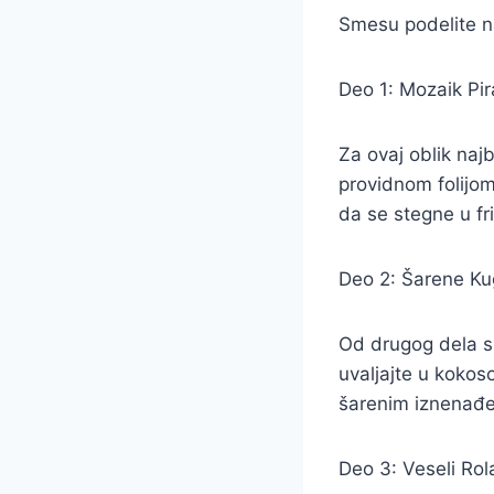
Smesu podelite na
Deo 1: Mozaik Pi
Za ovaj oblik najb
providnom folijom
da se stegne u fri
Deo 2: Šarene Ku
Od drugog dela sm
uvaljajte u kokos
šarenim iznenađ
Deo 3: Veseli Rol