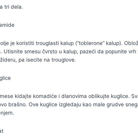
 tri dela.
ramide
olje je koristiti trouglasti kalup (“toblerone” kalup). Oblo
. Utisnite smesu čvrsto u kalup, pazeći da popunite vrh 
žideru, pa isecite na trouglove.
glice
ese kidajte komadiće i dlanovima oblikujte kuglice. Sv
ovo brašno. Ove kuglice izgledaju kao male grudve sneg
enjem.
at