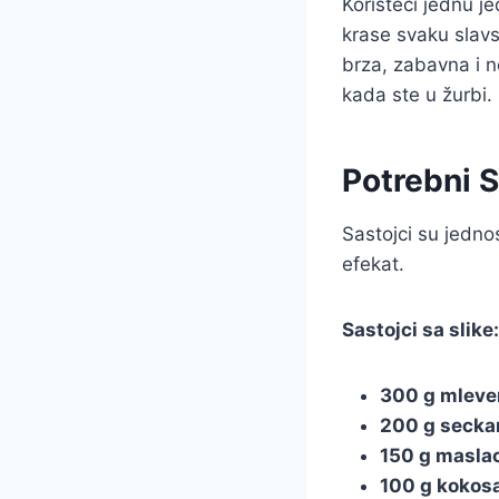
Koristeći jednu j
krase svaku slav
brza, zabavna i ne
kada ste u žurbi.
Potrebni S
Sastojci su jedno
efekat.
Sastojci sa slike:
300 g mleve
200 g secka
150 g masla
100 g kokos