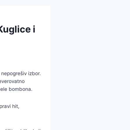
uglice i
 nepogrešiv izbor.
neverovatno
 žele bombona.
pravi hit,