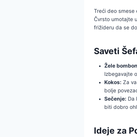
Treći deo smese o
Čvrsto umotajte u 
frižideru da se d
Saveti Šef
Žele bombon
Izbegavajte 
Kokos:
Za val
bolje poveza
Sečenje:
Da b
biti dobro oh
Ideje za P