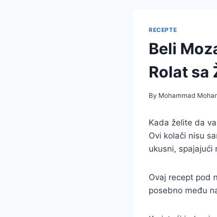
RECEPTE
Beli Moza
Rolat sa
By
Mohammad Moha
Kada želite da va
Ovi kolači nisu s
ukusni, spajajuć
Ovaj recept pod
posebno među na