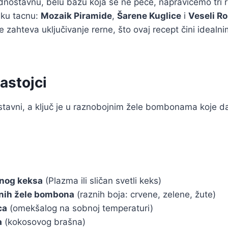
ednostavnu, belu bazu koja se ne peče, napravićemo tri raz
sku tacnu:
Mozaik Piramide
,
Šarene Kuglice
i
Veseli Ro
 zahteva uključivanje rerne, što ovaj recept čini idealni
astojci
stavni, a ključ je u raznobojnim žele bombonama koje d
nog keksa
(Plazma ili sličan svetli keks)
nih žele bombona
(raznih boja: crvene, zelene, žute)
ca
(omekšalog na sobnoj temperaturi)
a
(kokosovog brašna)