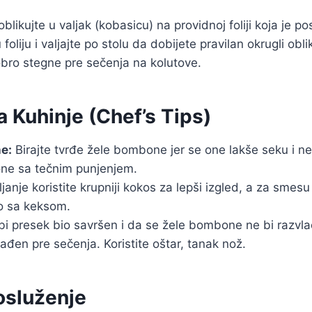
blikujte u valjak (kobasicu) na providnoj foliji koja je 
foliju i valjajte po stolu da dobijete pravilan okrugli obli
obro stegne pre sečenja na kolutove.
a Kuhinje (Chef’s Tips)
e:
Birajte tvrđe žele bombone jer se one lakše seku i ne
one sa tečnim punjenjem.
janje koristite krupniji kokos za lepši izgled, a za smesu 
o sa keksom.
i presek bio savršen i da se žele bombone ne bi razvla
lađen pre sečenja. Koristite oštar, tanak nož.
osluženje