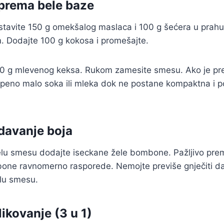
iprema bele baze
stavite 150 g omekšalog maslaca i 100 g šećera u prah
. Dodajte 100 g kokosa i promešajte.
0 g mlevenog keksa. Rukom zamesite smesu. Ako je prev
epeno malo soka ili mleka dok ne postane kompaktna i 
davanje boja
elu smesu dodajte iseckane žele bombone. Pažljivo pre
bone ravnomerno rasporede. Nemojte previše gnječiti da
belu smesu.
ikovanje (3 u 1)