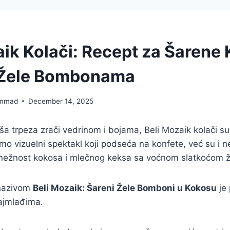
ik Kolači: Recept za Šarene K
 Žele Bombonama
mmad
December 14, 2025
ša trpeza zrači vedrinom i bojama, Beli Mozaik kolači su
amo vizuelni spektakl koji podseća na konfete, već su i 
i nežnost kokosa i mlečnog keksa sa voćnom slatkoćom
 nazivom
Beli Mozaik: Šareni Žele Bomboni u Kokosu
je 
jmlađima.