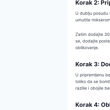
Korak 2: Pr
U dublju posudu 
umutite mikserom
Zatim dodajte 30
se, dodajte post
oblikovanje.
Korak 3: Do
U pripremljenu b
toliko da se bom
razlile i obojile 
Korak 4: Obl