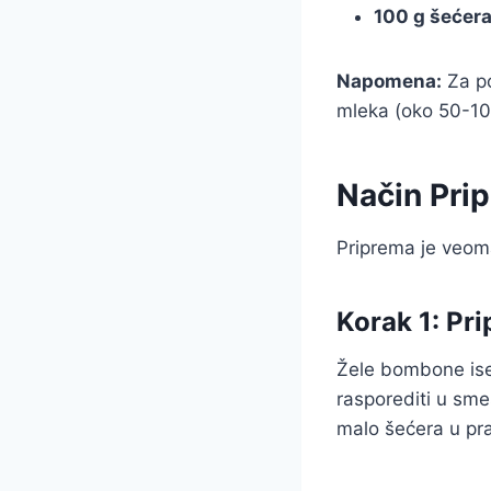
100 g šećera
Napomena:
Za po
mleka (oko 50-100
Način Pri
Priprema je veom
Korak 1: Pr
Žele bombone isec
rasporediti u sme
malo šećera u pra