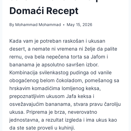
Domaći Recept
By
Mohammad Mohammad
May 15, 2026
Kada vam je potreban raskošan i ukusan
desert, a nemate ni vremena ni želje da palite
rernu, ova bela nepečena torta sa Jafom i
bananama je apsolutno savršen izbor.
Kombinacija svilenkastog pudinga od vanile
obogaćenog belom čokoladom, pomešanog sa
hrskavim komadićima lomljenog keksa,
prepoznatljivim ukusom Jafa keksa i
osvežavajućim bananama, stvara pravu čaroliju
ukusa. Priprema je brza, neverovatno
jednostavna, a rezultat izgleda i ima ukus kao
da ste sate proveli u kuhinji.