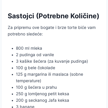
Sastojci (Potrebne Količine)
Za pripremu ove bogate i brze torte biće vam
potrebno sledeće:
800 ml mleka
2 pudinga od vanile
3 kašike šećera (za kuvanje pudinga)
100 g bele čokolade
125 g margarina ili maslaca (sobne
temperature)
100 g šećera u prahu
250 g lomljenog petit keksa
200 g seckanog Jafa keksa
3 banane