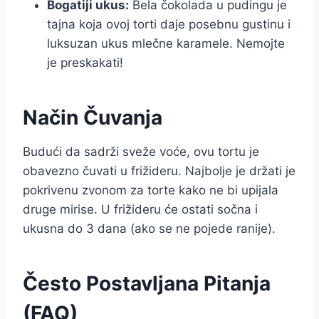
Bogatiji ukus:
Bela čokolada u pudingu je
tajna koja ovoj torti daje posebnu gustinu i
luksuzan ukus mlečne karamele. Nemojte
je preskakati!
Način Čuvanja
Budući da sadrži sveže voće, ovu tortu je
obavezno čuvati u frižideru. Najbolje je držati je
pokrivenu zvonom za torte kako ne bi upijala
druge mirise. U frižideru će ostati sočna i
ukusna do 3 dana (ako se ne pojede ranije).
Često Postavljana Pitanja
(FAQ)