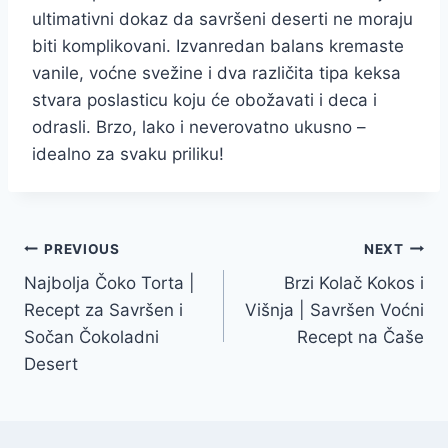
ultimativni dokaz da savršeni deserti ne moraju
biti komplikovani. Izvanredan balans kremaste
vanile, voćne svežine i dva različita tipa keksa
stvara poslasticu koju će obožavati i deca i
odrasli. Brzo, lako i neverovatno ukusno –
idealno za svaku priliku!
Post
PREVIOUS
NEXT
Najbolja Čoko Torta |
Brzi Kolač Kokos i
navigation
Recept za Savršen i
Višnja | Savršen Voćni
Sočan Čokoladni
Recept na Čaše
Desert