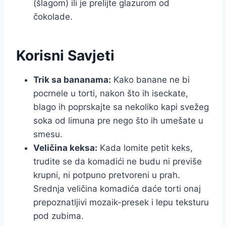
(šlagom) ili je prelijte glazurom od
čokolade.
Korisni Savjeti
Trik sa bananama:
Kako banane ne bi
pocrnele u torti, nakon što ih iseckate,
blago ih poprskajte sa nekoliko kapi svežeg
soka od limuna pre nego što ih umešate u
smesu.
Veličina keksa:
Kada lomite petit keks,
trudite se da komadići ne budu ni previše
krupni, ni potpuno pretvoreni u prah.
Srednja veličina komadića daće torti onaj
prepoznatljivi mozaik-presek i lepu teksturu
pod zubima.