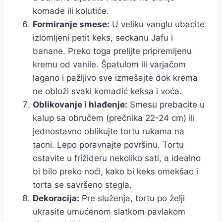
komade ili kolutiće.
Formiranje smese:
U veliku vanglu ubacite
izlomljeni petit keks, seckanu Jafu i
banane. Preko toga prelijte pripremljenu
kremu od vanile. Špatulom ili varjačom
lagano i pažljivo sve izmešajte dok krema
ne obloži svaki komadić keksa i voća.
Oblikovanje i hlađenje:
Smesu prebacite u
kalup sa obručem (prečnika 22-24 cm) ili
jednostavno oblikujte tortu rukama na
tacni. Lepo poravnajte površinu. Tortu
ostavite u frižideru nekoliko sati, a idealno
bi bilo preko noći, kako bi keks omekšao i
torta se savršeno stegla.
Dekoracija:
Pre služenja, tortu po želji
ukrasite umućenom slatkom pavlakom