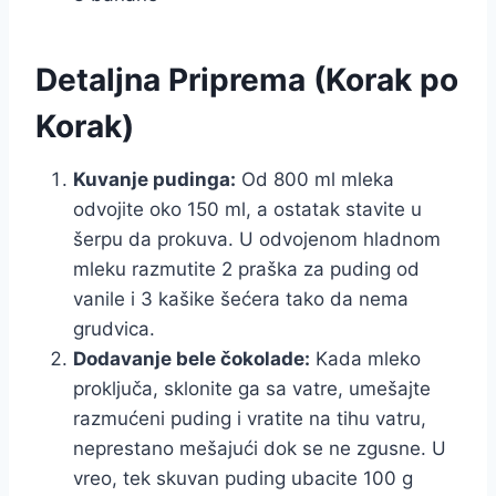
Detaljna Priprema (Korak po
Korak)
Kuvanje pudinga:
Od 800 ml mleka
odvojite oko 150 ml, a ostatak stavite u
šerpu da prokuva. U odvojenom hladnom
mleku razmutite 2 praška za puding od
vanile i 3 kašike šećera tako da nema
grudvica.
Dodavanje bele čokolade:
Kada mleko
proključa, sklonite ga sa vatre, umešajte
razmućeni puding i vratite na tihu vatru,
neprestano mešajući dok se ne zgusne. U
vreo, tek skuvan puding ubacite 100 g