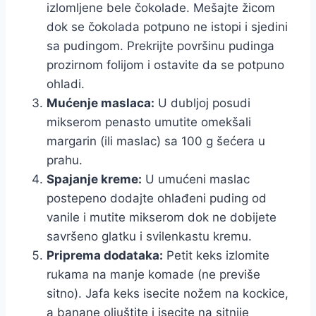
izlomljene bele čokolade. Mešajte žicom
dok se čokolada potpuno ne istopi i sjedini
sa pudingom. Prekrijte površinu pudinga
prozirnom folijom i ostavite da se potpuno
ohladi.
Mućenje maslaca:
U dubljoj posudi
mikserom penasto umutite omekšali
margarin (ili maslac) sa 100 g šećera u
prahu.
Spajanje kreme:
U umućeni maslac
postepeno dodajte ohlađeni puding od
vanile i mutite mikserom dok ne dobijete
savršeno glatku i svilenkastu kremu.
Priprema dodataka:
Petit keks izlomite
rukama na manje komade (ne previše
sitno). Jafa keks isecite nožem na kockice,
a banane oljuštite i isecite na sitnije