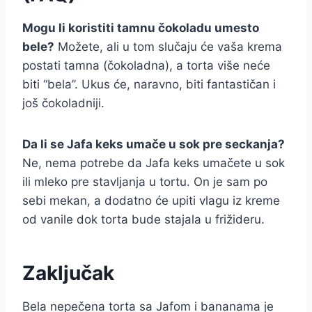
Mogu li koristiti tamnu čokoladu umesto
bele?
Možete, ali u tom slučaju će vaša krema
postati tamna (čokoladna), a torta više neće
biti “bela”. Ukus će, naravno, biti fantastičan i
još čokoladniji.
Da li se Jafa keks umače u sok pre seckanja?
Ne, nema potrebe da Jafa keks umačete u sok
ili mleko pre stavljanja u tortu. On je sam po
sebi mekan, a dodatno će upiti vlagu iz kreme
od vanile dok torta bude stajala u frižideru.
Zaključak
Bela nepečena torta sa Jafom i bananama je