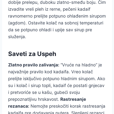
dobije prelepu, duboku zlatno-smeđu boju. Čim
izvadite vreli pleh iz rerne, pečeni kadaif
ravnomerno prelijte potpuno ohlađenim sirupom
(agdom). Ostavite kolač na sobnoj temperaturi
da se potpuno ohladi i upije sav sirup pre
služenja.
Saveti za Uspeh
Zlatno pravilo zalivanja:
“Vruće na hladno” je
najvažnije pravilo kod kadaifa. Vreo kolač
prelijte isključivo potpuno hladnim sirupom. Ako
su i kolač i sirup topli, kadaif će postati gnjecav
i pretvoriće se u kašu, gubeći svoju
prepoznatljivu hrskavost.
Rastresanje
rezanaca:
Nemojte preskočiti korak rastresanja
kadaifa pre dodavanja putera. Slepljeni rezanci