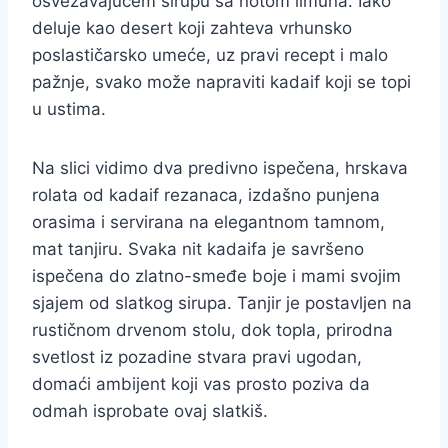
osvežavajućem sirupu sa notom limuna. Iako
deluje kao desert koji zahteva vrhunsko
poslastičarsko umeće, uz pravi recept i malo
pažnje, svako može napraviti kadaif koji se topi
u ustima.
Na slici vidimo dva predivno ispečena, hrskava
rolata od kadaif rezanaca, izdašno punjena
orasima i servirana na elegantnom tamnom,
mat tanjiru. Svaka nit kadaifa je savršeno
ispečena do zlatno-smeđe boje i mami svojim
sjajem od slatkog sirupa. Tanjir je postavljen na
rustičnom drvenom stolu, dok topla, prirodna
svetlost iz pozadine stvara pravi ugodan,
domaći ambijent koji vas prosto poziva da
odmah isprobate ovaj slatkiš.