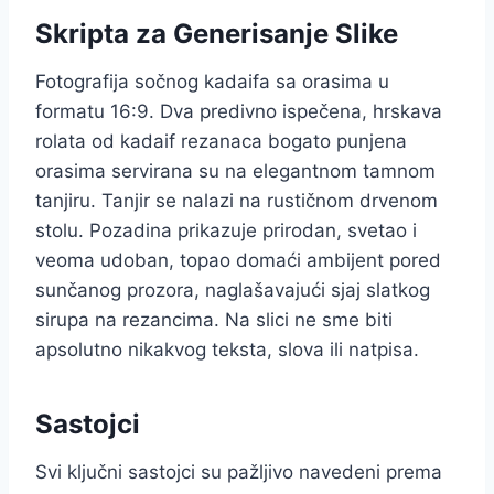
Skripta za Generisanje Slike
Fotografija sočnog kadaifa sa orasima u
formatu 16:9. Dva predivno ispečena, hrskava
rolata od kadaif rezanaca bogato punjena
orasima servirana su na elegantnom tamnom
tanjiru. Tanjir se nalazi na rustičnom drvenom
stolu. Pozadina prikazuje prirodan, svetao i
veoma udoban, topao domaći ambijent pored
sunčanog prozora, naglašavajući sjaj slatkog
sirupa na rezancima. Na slici ne sme biti
apsolutno nikakvog teksta, slova ili natpisa.
Sastojci
Svi ključni sastojci su pažljivo navedeni prema