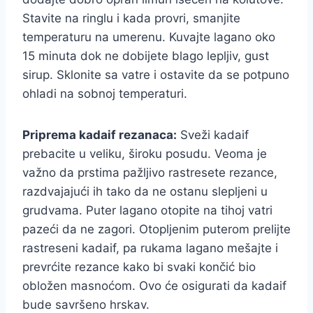
Stavite na ringlu i kada provri, smanjite
temperaturu na umerenu. Kuvajte lagano oko
15 minuta dok ne dobijete blago lepljiv, gust
sirup. Sklonite sa vatre i ostavite da se potpuno
ohladi na sobnoj temperaturi.
Priprema kadaif rezanaca:
Sveži kadaif
prebacite u veliku, široku posudu. Veoma je
važno da prstima pažljivo rastresete rezance,
razdvajajući ih tako da ne ostanu slepljeni u
grudvama. Puter lagano otopite na tihoj vatri
pazeći da ne zagori. Otopljenim puterom prelijte
rastreseni kadaif, pa rukama lagano mešajte i
prevrćite rezance kako bi svaki končić bio
obložen masnoćom. Ovo će osigurati da kadaif
bude savršeno hrskav.