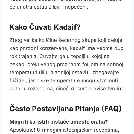
će unutra ostati žilavi i nepečeni.
Kako Čuvati Kadaif?
Zbog velike količine šećernog sirupa koji deluje
kao prirodni konzervans, kadaif ima veoma dug
rok trajanja. Čuvajte ga u tepsiji u kojoj se
pekao, prekrivenog prozirnom folijom na sobnoj
temperaturi (ili u hladnijoj ostavi). Izbegavajte
frižider, jer niske temperature mogu stvrdnuti
puter u rezancima, čineći desert previše tvrdim.
Često Postavljana Pitanja (FAQ)
Mogu li koristiti pistaće umesto oraha?
Apsolutno! U mnogim istočnjačkim receptima,