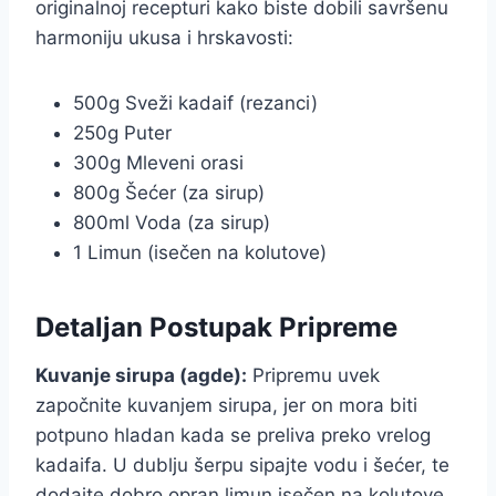
originalnoj recepturi kako biste dobili savršenu
harmoniju ukusa i hrskavosti:
500g Sveži kadaif (rezanci)
250g Puter
300g Mleveni orasi
800g Šećer (za sirup)
800ml Voda (za sirup)
1 Limun (isečen na kolutove)
Detaljan Postupak Pripreme
Kuvanje sirupa (agde):
Pripremu uvek
započnite kuvanjem sirupa, jer on mora biti
potpuno hladan kada se preliva preko vrelog
kadaifa. U dublju šerpu sipajte vodu i šećer, te
dodajte dobro opran limun isečen na kolutove.