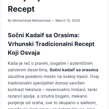
Recept
By
Mohammad Mohammad
March 12, 2026
Sočni Kadaif sa Orasima:
Vrhunski Tradicionalni Recept
Koji Osvaja
Kada je reč o pravim, bogatim i autentičnim
zalivenim desertima,
Sočni kadaif sa orasima
zauzima posebno mesto na svakoj trpezi. Ovaj
tradicionalni specijalitet donosi savršen
kontrast tekstura – neverovatno hrskavi, tanki
rezanci spolja, a iznutra bogato, mekano
punjenje od oraha, sve to okupano u slatkom,