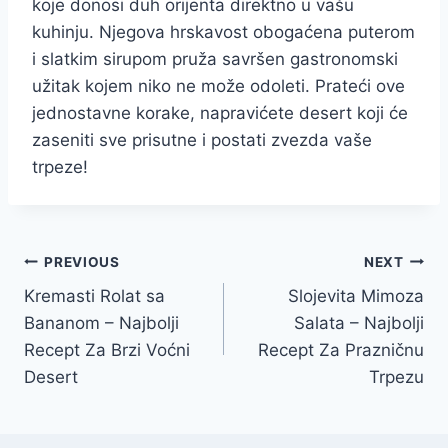
koje donosi duh orijenta direktno u vašu
kuhinju. Njegova hrskavost obogaćena puterom
i slatkim sirupom pruža savršen gastronomski
užitak kojem niko ne može odoleti. Prateći ove
jednostavne korake, napravićete desert koji će
zaseniti sve prisutne i postati zvezda vaše
trpeze!
Post
PREVIOUS
NEXT
Kremasti Rolat sa
Slojevita Mimoza
navigation
Bananom – Najbolji
Salata – Najbolji
Recept Za Brzi Voćni
Recept Za Prazničnu
Desert
Trpezu