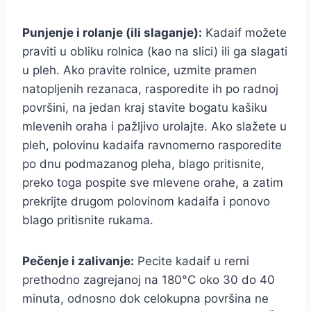
Punjenje i rolanje (ili slaganje):
Kadaif možete
praviti u obliku rolnica (kao na slici) ili ga slagati
u pleh. Ako pravite rolnice, uzmite pramen
natopljenih rezanaca, rasporedite ih po radnoj
površini, na jedan kraj stavite bogatu kašiku
mlevenih oraha i pažljivo urolajte. Ako slažete u
pleh, polovinu kadaifa ravnomerno rasporedite
po dnu podmazanog pleha, blago pritisnite,
preko toga pospite sve mlevene orahe, a zatim
prekrijte drugom polovinom kadaifa i ponovo
blago pritisnite rukama.
Pečenje i zalivanje:
Pecite kadaif u rerni
prethodno zagrejanoj na 180°C oko 30 do 40
minuta, odnosno dok celokupna površina ne