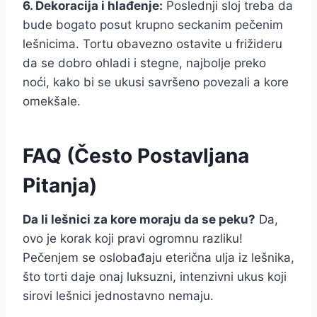
6. Dekoracija i hlađenje:
Poslednji sloj treba da
bude bogato posut krupno seckanim pečenim
lešnicima. Tortu obavezno ostavite u frižideru
da se dobro ohladi i stegne, najbolje preko
noći, kako bi se ukusi savršeno povezali a kore
omekšale.
FAQ (Često Postavljana
Pitanja)
Da li lešnici za kore moraju da se peku?
Da,
ovo je korak koji pravi ogromnu razliku!
Pečenjem se oslobađaju eterična ulja iz lešnika,
što torti daje onaj luksuzni, intenzivni ukus koji
sirovi lešnici jednostavno nemaju.