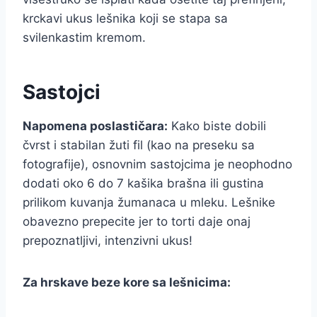
krckavi ukus lešnika koji se stapa sa
svilenkastim kremom.
Sastojci
Napomena poslastičara:
Kako biste dobili
čvrst i stabilan žuti fil (kao na preseku sa
fotografije), osnovnim sastojcima je neophodno
dodati oko 6 do 7 kašika brašna ili gustina
prilikom kuvanja žumanaca u mleku. Lešnike
obavezno prepecite jer to torti daje onaj
prepoznatljivi, intenzivni ukus!
Za hrskave beze kore sa lešnicima: