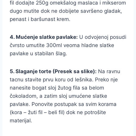
fil dodajte 250g omekšalog maslaca i mikserom
dugo mutite dok ne dobijete savršeno gladak,
penast i baršunast krem.
4. Mućenje slatke pavlake:
U odvojenoj posudi
čvrsto umutite 300ml veoma hladne slatke
pavlake u stabilan šlag.
5. Slaganje torte (Presek sa slike):
Na ravnu
tacnu stavite prvu koru od lešnika. Preko nje
nanesite bogat sloj žutog fila sa belom
čokoladom, a zatim sloj umućene slatke
pavlake. Ponovite postupak sa svim korama
(kora – žuti fil – beli fil) dok ne potrošite
materijal.