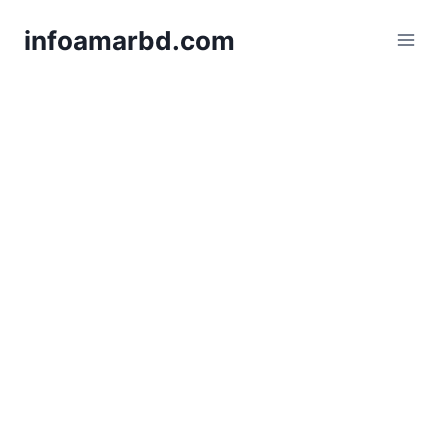
Skip
infoamarbd.com
to
content