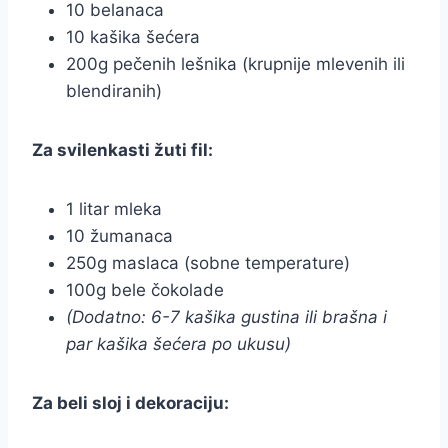
10 belanaca
10 kašika šećera
200g pečenih lešnika (krupnije mlevenih ili
blendiranih)
Za svilenkasti žuti fil:
1 litar mleka
10 žumanaca
250g maslaca (sobne temperature)
100g bele čokolade
(Dodatno: 6-7 kašika gustina ili brašna i
par kašika šećera po ukusu)
Za beli sloj i dekoraciju: