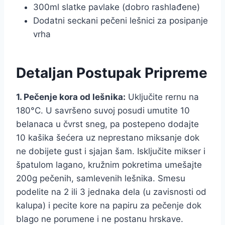
300ml slatke pavlake (dobro rashlađene)
Dodatni seckani pečeni lešnici za posipanje
vrha
Detaljan Postupak Pripreme
1. Pečenje kora od lešnika:
Uključite rernu na
180°C. U savršeno suvoj posudi umutite 10
belanaca u čvrst sneg, pa postepeno dodajte
10 kašika šećera uz neprestano miksanje dok
ne dobijete gust i sjajan šam. Isključite mikser i
špatulom lagano, kružnim pokretima umešajte
200g pečenih, samlevenih lešnika. Smesu
podelite na 2 ili 3 jednaka dela (u zavisnosti od
kalupa) i pecite kore na papiru za pečenje dok
blago ne porumene i ne postanu hrskave.