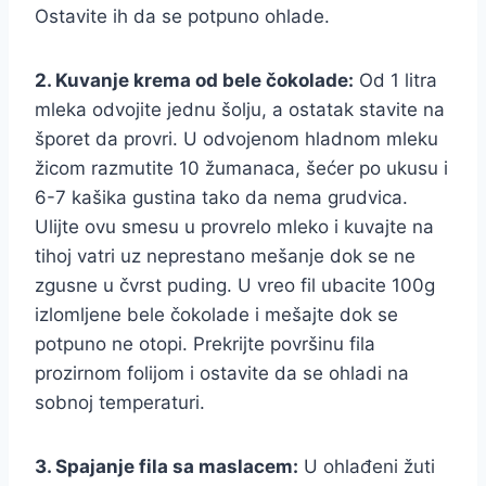
Ostavite ih da se potpuno ohlade.
2. Kuvanje krema od bele čokolade:
Od 1 litra
mleka odvojite jednu šolju, a ostatak stavite na
šporet da provri. U odvojenom hladnom mleku
žicom razmutite 10 žumanaca, šećer po ukusu i
6-7 kašika gustina tako da nema grudvica.
Ulijte ovu smesu u provrelo mleko i kuvajte na
tihoj vatri uz neprestano mešanje dok se ne
zgusne u čvrst puding. U vreo fil ubacite 100g
izlomljene bele čokolade i mešajte dok se
potpuno ne otopi. Prekrijte površinu fila
prozirnom folijom i ostavite da se ohladi na
sobnoj temperaturi.
3. Spajanje fila sa maslacem:
U ohlađeni žuti