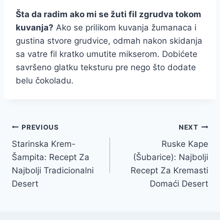
Šta da radim ako mi se žuti fil zgrudva tokom
kuvanja?
Ako se prilikom kuvanja žumanaca i
gustina stvore grudvice, odmah nakon skidanja
sa vatre fil kratko umutite mikserom. Dobićete
savršeno glatku teksturu pre nego što dodate
belu čokoladu.
Post
PREVIOUS
NEXT
Starinska Krem-
Ruske Kape
navigation
Šampita: Recept Za
(Šubarice): Najbolji
Najbolji Tradicionalni
Recept Za Kremasti
Desert
Domaći Desert