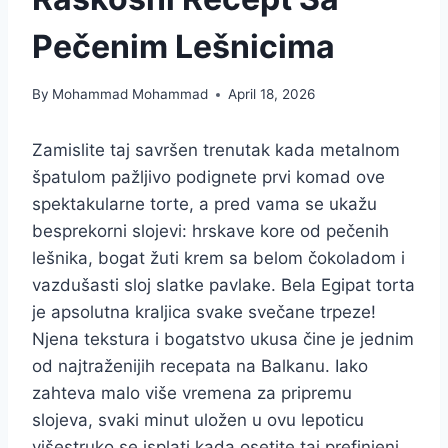
Pečenim Lešnicima
By
Mohammad Mohammad
April 18, 2026
Zamislite taj savršen trenutak kada metalnom
špatulom pažljivo podignete prvi komad ove
spektakularne torte, a pred vama se ukažu
besprekorni slojevi: hrskave kore od pečenih
lešnika, bogat žuti krem sa belom čokoladom i
vazdušasti sloj slatke pavlake. Bela Egipat torta
je apsolutna kraljica svake svečane trpeze!
Njena tekstura i bogatstvo ukusa čine je jednim
od najtraženijih recepata na Balkanu. Iako
zahteva malo više vremena za pripremu
slojeva, svaki minut uložen u ovu lepoticu
višestruko se isplati kada osetite taj prefinjeni,