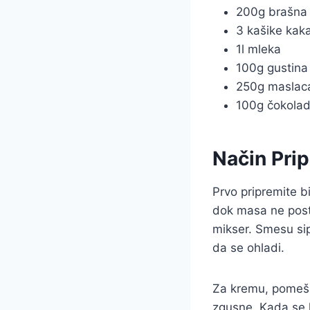
200g brašna
3 kašike kak
1l mleka
100g gustina
250g maslac
100g čokola
Način Pri
Prvo pripremite bi
dok masa ne posta
mikser. Smesu sip
da se ohladi.
Za kremu, pomešaj
zgusne. Kada se 