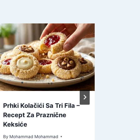
Prhki Kolačići Sa Tri Fila –
Dalmati
Recept Za Praznične
Tradici
Keksiće
slatke
By
Mohammad Mohammad
By
Moham