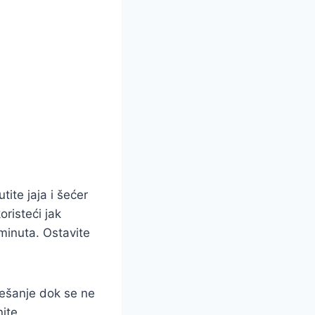
tite jaja i šećer
risteći jak
minuta. Ostavite
mešanje dok se ne
ite.