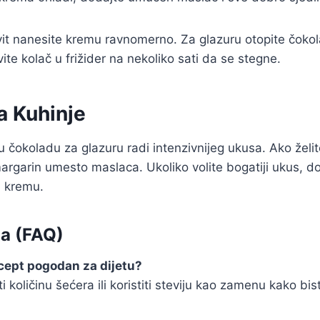
it nanesite kremu ravnomerno. Za glazuru otopite čokola
ite kolač u frižider na nekoliko sati da se stegne.
a Kuhinje
nu čokoladu za glazuru radi intenzivnijeg ukusa. Ako želit
margarin umesto maslaca. Ukoliko volite bogatiji ukus, d
u kremu.
ja (FAQ)
recept pogodan za dijetu?
 količinu šećera ili koristiti steviju kao zamenu kako bist
.