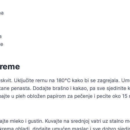
aa
a
de
preme
skvit. Uključite rernu na 180°C kako bi se zagrejala. Umu
ne penasta. Dodajte brašno i kakao, pa sve sjedinite ko
ajte u pleh obložen papirom za pečenje i pecite oko 15 
te mleko i gustin. Kuvajte na srednjoj vatri uz stalno 
krema ohladi, dodajte umućen maslac i sve dobro sjedin