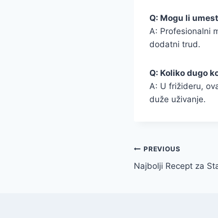
Q: Mogu li umest
A: Profesionalni m
dodatni trud.
Q: Koliko dugo k
A: U frižideru, o
duže uživanje.
Post
PREVIOUS
Najbolji Recept za St
navigation