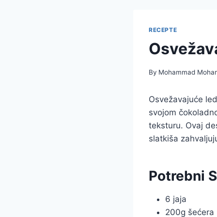
RECEPTE
Osvežava
By
Mohammad Moha
Osvežavajuće led
svojom čokoladno
teksturu. Ovaj des
slatkiša zahvalju
Potrebni S
6 jaja
200g šećera