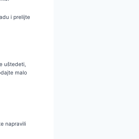
du i prelijte
e uštedeti,
odajte malo
e napravili