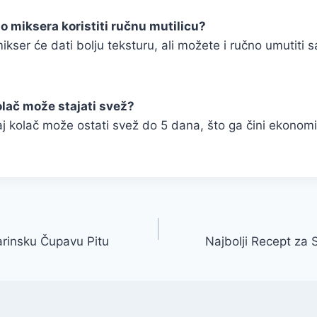
o miksera koristiti ručnu mutilicu?
ikser će dati bolju teksturu, ali možete i ručno umutiti 
olač može stajati svež?
vaj kolač može ostati svež do 5 dana, što ga čini ekono
arinsku Čupavu Pitu
Najbolji Recept za 