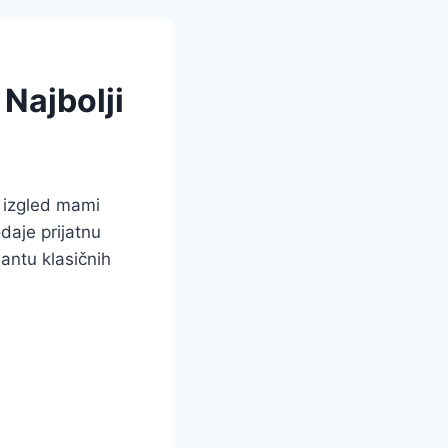
Najbolji
 izgled mami
daje prijatnu
jantu klasičnih