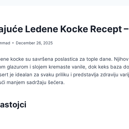
juće Ledene Kocke Recept – 
mmad
December 26, 2025
ene kocke su savršena poslastica za tople dane. Njihov
m glazurom i slojem kremaste vanile, dok keks baza do
ert je idealan za svaku priliku i predstavlja zdraviju vari
jući manjem sadržaju šećera.
astojci