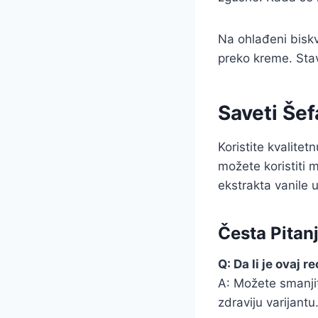
Na ohlađeni biskv
preko kreme. Stav
Saveti Šef
Koristite kvalitet
možete koristiti 
ekstrakta vanile 
Česta Pitan
Q: Da li je ovaj 
A: Možete smanjiti
zdraviju varijantu