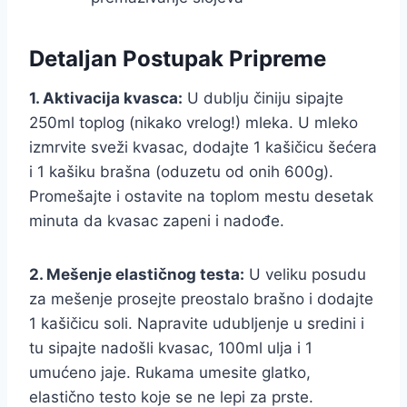
Detaljan Postupak Pripreme
1. Aktivacija kvasca:
U dublju činiju sipajte
250ml toplog (nikako vrelog!) mleka. U mleko
izmrvite sveži kvasac, dodajte 1 kašičicu šećera
i 1 kašiku brašna (oduzetu od onih 600g).
Promešajte i ostavite na toplom mestu desetak
minuta da kvasac zapeni i nadođe.
2. Mešenje elastičnog testa:
U veliku posudu
za mešenje prosejte preostalo brašno i dodajte
1 kašičicu soli. Napravite udubljenje u sredini i
tu sipajte nadošli kvasac, 100ml ulja i 1
umućeno jaje. Rukama umesite glatko,
elastično testo koje se ne lepi za prste.