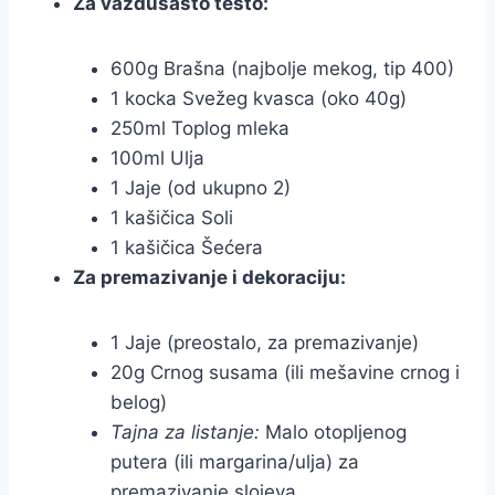
Za vazdušasto testo:
600g Brašna (najbolje mekog, tip 400)
1 kocka Svežeg kvasca (oko 40g)
250ml Toplog mleka
100ml Ulja
1 Jaje (od ukupno 2)
1 kašičica Soli
1 kašičica Šećera
Za premazivanje i dekoraciju:
1 Jaje (preostalo, za premazivanje)
20g Crnog susama (ili mešavine crnog i
belog)
Tajna za listanje:
Malo otopljenog
putera (ili margarina/ulja) za
premazivanje slojeva