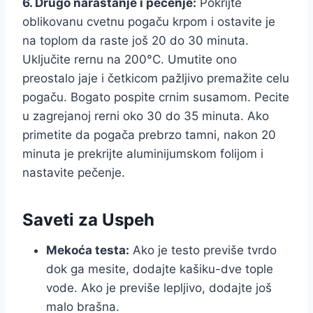
6. Drugo narastanje i pečenje:
Pokrijte
oblikovanu cvetnu pogaču krpom i ostavite je
na toplom da raste još 20 do 30 minuta.
Uključite rernu na 200°C. Umutite ono
preostalo jaje i četkicom pažljivo premažite celu
pogaču. Bogato pospite crnim susamom. Pecite
u zagrejanoj rerni oko 30 do 35 minuta. Ako
primetite da pogača prebrzo tamni, nakon 20
minuta je prekrijte aluminijumskom folijom i
nastavite pečenje.
Saveti za Uspeh
Mekoća testa:
Ako je testo previše tvrdo
dok ga mesite, dodajte kašiku-dve tople
vode. Ako je previše lepljivo, dodajte još
malo brašna.