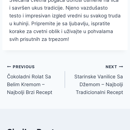
Svečana cvetna pogača donosi osmehe na lica
i savršen ukus tradicije. Njeno vazdušasto
testo i impresivan izgled vredni su svakog truda
u kuhinji. Pripremite je sa ljubavlju, ispratite
korake za cvetni oblik i uživajte u pohvalama
svih prisutnih za trpezom!
Post
PREVIOUS
NEXT
Čokoladni Rolat Sa
Starinske Vanilice Sa
navigation
Belim Kremom –
Džemom – Najbolji
Najbolji Brzi Recept
Tradicionalni Recept