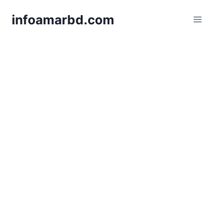
Skip
infoamarbd.com
to
content