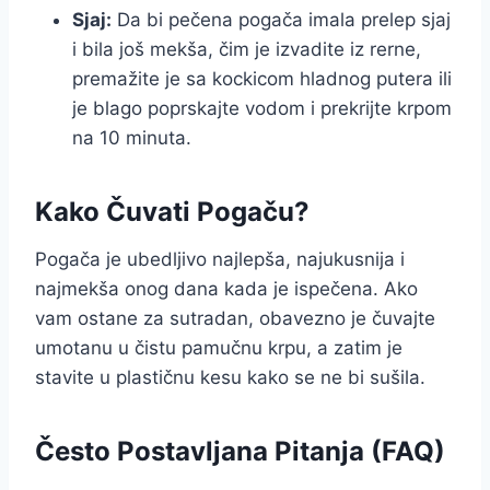
Sjaj:
Da bi pečena pogača imala prelep sjaj
i bila još mekša, čim je izvadite iz rerne,
premažite je sa kockicom hladnog putera ili
je blago poprskajte vodom i prekrijte krpom
na 10 minuta.
Kako Čuvati Pogaču?
Pogača je ubedljivo najlepša, najukusnija i
najmekša onog dana kada je ispečena. Ako
vam ostane za sutradan, obavezno je čuvajte
umotanu u čistu pamučnu krpu, a zatim je
stavite u plastičnu kesu kako se ne bi sušila.
Često Postavljana Pitanja (FAQ)