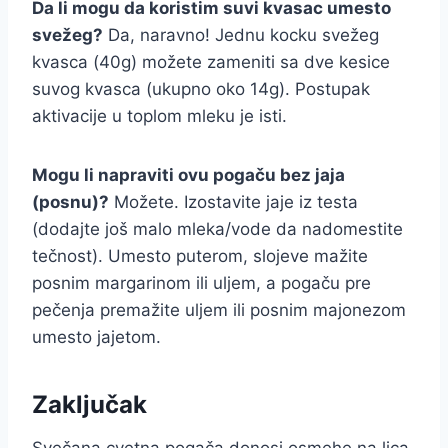
Da li mogu da koristim suvi kvasac umesto
svežeg?
Da, naravno! Jednu kocku svežeg
kvasca (40g) možete zameniti sa dve kesice
suvog kvasca (ukupno oko 14g). Postupak
aktivacije u toplom mleku je isti.
Mogu li napraviti ovu pogaču bez jaja
(posnu)?
Možete. Izostavite jaje iz testa
(dodajte još malo mleka/vode da nadomestite
tečnost). Umesto puterom, slojeve mažite
posnim margarinom ili uljem, a pogaču pre
pečenja premažite uljem ili posnim majonezom
umesto jajetom.
Zaključak