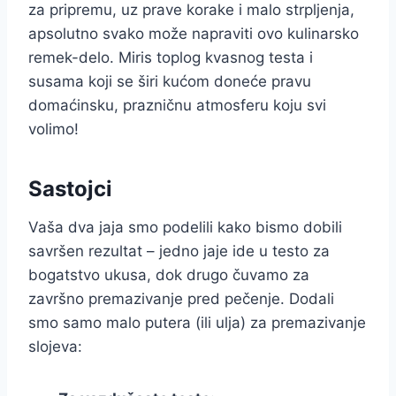
za pripremu, uz prave korake i malo strpljenja,
apsolutno svako može napraviti ovo kulinarsko
remek-delo. Miris toplog kvasnog testa i
susama koji se širi kućom doneće pravu
domaćinsku, prazničnu atmosferu koju svi
volimo!
Sastojci
Vaša dva jaja smo podelili kako bismo dobili
savršen rezultat – jedno jaje ide u testo za
bogatstvo ukusa, dok drugo čuvamo za
završno premazivanje pred pečenje. Dodali
smo samo malo putera (ili ulja) za premazivanje
slojeva: