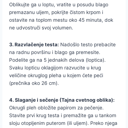
Oblikujte ga u loptu, vratite u posudu blago
premazanu uljem, pokrijte čistom krpom i
ostavite na toplom mestu oko 45 minuta, dok
ne udvostruči svoj volumen.
3. Razvlačenje testa:
Nadošlo testo prebacite
na radnu površinu i blago ga premesite.
Podelite ga na 5 jednakih delova (loptica).
Svaku lopticu oklagijom razvucite u krug
veličine okruglog pleha u kojem ćete peći
(prečnika oko 26 cm).
4. Slaganje i sečenje (Tajna cvetnog oblika):
Okrugli pleh obložite papirom za pečenje.
Stavite prvi krug testa i premažite ga u tankom
sloju otopljenim puterom (ili uljem). Preko njega