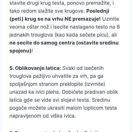
stavite drugi krug testa, ponovo premažite, i
tako redom slažite sve krugove.
Poslednji
(peti) krug se na vrhu NE premazuje!
Uzmite
veoma oštar nož i isecite naslagano testo na 8
jednakih trouglova (kao kada sečete picu), ali
ne secite do samog centra (ostavite sredinu
spojenu)
!
5. Oblikovanje latica:
Svaki od isečenih
trouglova pažljivo uhvatite za vrh, pa ga
spoljašnjom stranom preklopite (izvrnite)
unazad ka ivici pleha. Dobićete predivan oblik
latica gde se vide svi slojevi testa. Sredinu
pogače možete ukrasiti malom lopticom testa
napravljenom od viška ivica.