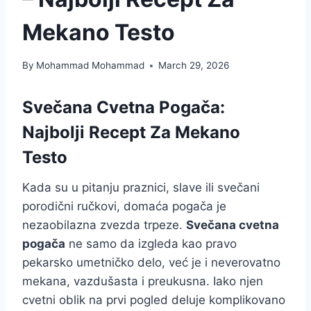
Mekano Testo
By
Mohammad Mohammad
March 29, 2026
Svečana Cvetna Pogača:
Najbolji Recept Za Mekano
Testo
Kada su u pitanju praznici, slave ili svečani
porodični ručkovi, domaća pogača je
nezaobilazna zvezda trpeze.
Svečana cvetna
pogača
ne samo da izgleda kao pravo
pekarsko umetničko delo, već je i neverovatno
mekana, vazdušasta i preukusna. Iako njen
cvetni oblik na prvi pogled deluje komplikovano