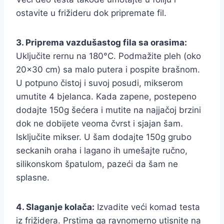
ostavite u frižideru dok pripremate fil.
3. Priprema vazdušastog fila sa orasima:
Uključite rernu na 180°C. Podmažite pleh (oko
20×30 cm) sa malo putera i pospite brašnom.
U potpuno čistoj i suvoj posudi, mikserom
umutite 4 bjelanca. Kada zapene, postepeno
dodajte 150g šećera i mutite na najjačoj brzini
dok ne dobijete veoma čvrst i sjajan šam.
Isključite mikser. U šam dodajte 150g grubo
seckanih oraha i lagano ih umešajte ručno,
silikonskom špatulom, pazeći da šam ne
splasne.
4. Slaganje kolača:
Izvadite veći komad testa
iz frižidera. Prstima ga ravnomerno utisnite na