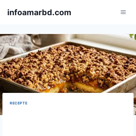
Skip
infoamarbd.com
to
content
RECEPTE