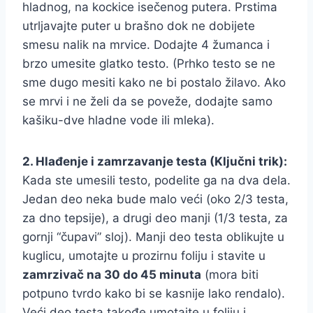
hladnog, na kockice isečenog putera. Prstima
utrljavajte puter u brašno dok ne dobijete
smesu nalik na mrvice. Dodajte 4 žumanca i
brzo umesite glatko testo. (Prhko testo se ne
sme dugo mesiti kako ne bi postalo žilavo. Ako
se mrvi i ne želi da se poveže, dodajte samo
kašiku-dve hladne vode ili mleka).
2. Hlađenje i zamrzavanje testa (Ključni trik):
Kada ste umesili testo, podelite ga na dva dela.
Jedan deo neka bude malo veći (oko 2/3 testa,
za dno tepsije), a drugi deo manji (1/3 testa, za
gornji “čupavi” sloj). Manji deo testa oblikujte u
kuglicu, umotajte u prozirnu foliju i stavite u
zamrzivač na 30 do 45 minuta
(mora biti
potpuno tvrdo kako bi se kasnije lako rendalo).
Veći deo testa takođe umotajte u foliju i