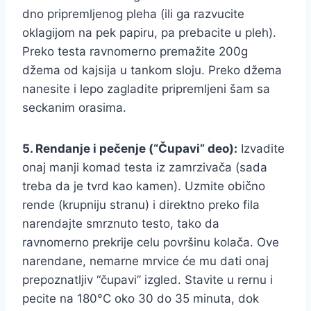
dno pripremljenog pleha (ili ga razvucite
oklagijom na pek papiru, pa prebacite u pleh).
Preko testa ravnomerno premažite 200g
džema od kajsija u tankom sloju. Preko džema
nanesite i lepo zagladite pripremljeni šam sa
seckanim orasima.
5. Rendanje i pečenje (“Čupavi” deo):
Izvadite
onaj manji komad testa iz zamrzivača (sada
treba da je tvrd kao kamen). Uzmite obično
rende (krupniju stranu) i direktno preko fila
narendajte smrznuto testo, tako da
ravnomerno prekrije celu površinu kolača. Ove
narendane, nemarne mrvice će mu dati onaj
prepoznatljiv “čupavi” izgled. Stavite u rernu i
pecite na 180°C oko 30 do 35 minuta, dok