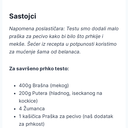
Sastojci
Napomena poslastičara: Testu smo dodali malo
praška za pecivo kako bi bilo što prhkije i
mekše. Šećer iz recepta u potpunosti koristimo
za mućenje šama od belanaca.
Za savršeno prhko testo:
400g Brašna (mekog)
200g Putera (hladnog, iseckanog na
kockice)
4 Žumanca
1 kašičica Praška za pecivo (naš dodatak
za prhkost)