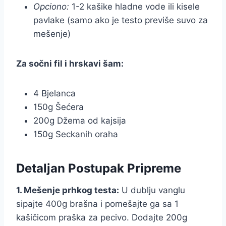
Opciono:
1-2 kašike hladne vode ili kisele
pavlake (samo ako je testo previše suvo za
mešenje)
Za sočni fil i hrskavi šam:
4 Bjelanca
150g Šećera
200g Džema od kajsija
150g Seckanih oraha
Detaljan Postupak Pripreme
1. Mešenje prhkog testa:
U dublju vanglu
sipajte 400g brašna i pomešajte ga sa 1
kašičicom praška za pecivo. Dodajte 200g