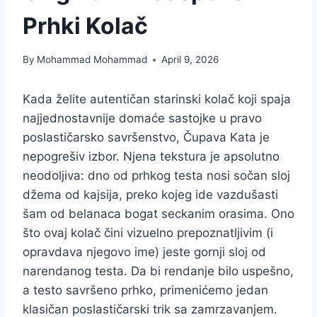
Prhki Kolač
By
Mohammad Mohammad
April 9, 2026
Kada želite autentičan starinski kolač koji spaja
najjednostavnije domaće sastojke u pravo
poslastičarsko savršenstvo, Čupava Kata je
nepogrešiv izbor. Njena tekstura je apsolutno
neodoljiva: dno od prhkog testa nosi sočan sloj
džema od kajsija, preko kojeg ide vazdušasti
šam od belanaca bogat seckanim orasima. Ono
što ovaj kolač čini vizuelno prepoznatljivim (i
opravdava njegovo ime) jeste gornji sloj od
narendanog testa. Da bi rendanje bilo uspešno,
a testo savršeno prhko, primenićemo jedan
klasičan poslastičarski trik sa zamrzavanjem.