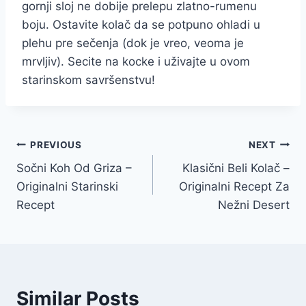
gornji sloj ne dobije prelepu zlatno-rumenu
boju. Ostavite kolač da se potpuno ohladi u
plehu pre sečenja (dok je vreo, veoma je
mrvljiv). Secite na kocke i uživajte u ovom
starinskom savršenstvu!
Post
PREVIOUS
NEXT
Sočni Koh Od Griza –
Klasični Beli Kolač –
navigation
Originalni Starinski
Originalni Recept Za
Recept
Nežni Desert
Similar Posts