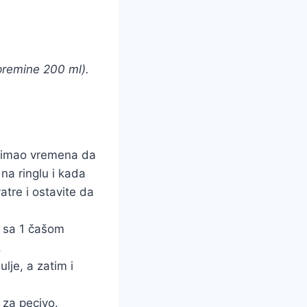
premine 200 ml).
i imao vremena da
na ringlu i kada
atre i ostavite da
a sa 1 čašom
.
je, a zatim i
 za pecivo.