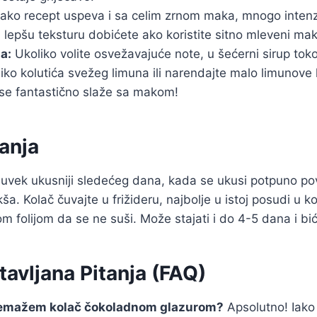
ako recept uspeva i sa celim zrnom maka, mnogo intenzi
i lepšu teksturu dobićete ako koristite sitno mleveni mak
a:
Ukoliko volite osvežavajuće note, u šećerni sirup to
iko kolutića svežeg limuna ili narendajte malo limunove
 se fantastično slaže sa makom!
anja
u uvek ukusniji sledećeg dana, kada se ukusi potpuno po
. Kolač čuvajte u frižideru, najbolje u istoj posudi u ko
om folijom da se ne suši. Može stajati i do 4-5 dana i b
avljana Pitanja (FAQ)
remažem kolač čokoladnom glazurom?
Apsolutno! Iako 