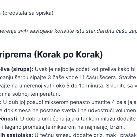
 (preostala sa spiska)
renje svih sastojaka koristite istu standardnu čašu za
riprema (Korak po Korak)
liva (sirupa):
Uvek je najbolje početi od preliva kako b
manju šerpu sipajte 3 čaše vode i 1 čašu šećera. Stavite 
vajte na umerenoj vatri oko 5 do 10 minuta. Sklonite sa v
di na sobnoj temperaturi.
:
U dubljoj posudi mikserom penasto umutite 4 cela jaj
te dok smesa ne postane svetla i ne udvostruči volumen
čnosti:
U dobro umućena jaja u tankom mlazu dodajte ul
o i lagano promešajte mikserom na najmanjoj brzini.
ih sastojaka:
U tečnu smesu dodajte griz, mak i prašak