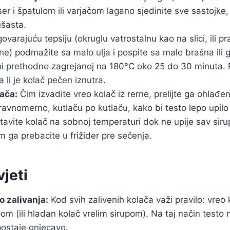
kser i špatulom ili varjačom lagano sjedinite sve sastojk
šasta.
varajuću tepsiju (okruglu vatrostalnu kao na slici, ili 
ine) podmažite sa malo ulja i pospite sa malo brašna ili g
rni prethodno zagrejanoj na 180°C oko 25 do 30 minuta. 
 li je kolač pečen iznutra.
lača:
Čim izvadite vreo kolač iz rerne, prelijte ga ohlađe
 ravnomerno, kutlaču po kutlaču, kako bi testo lepo upilo
avite kolač na sobnoj temperaturi dok ne upije sav siru
im ga prebacite u frižider pre sečenja.
vjeti
o zalivanja:
Kod svih zalivenih kolača važi pravilo: vreo 
om (ili hladan kolač vrelim sirupom). Na taj način testo n
postaje gnjecavo.