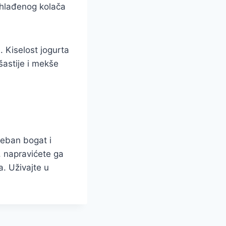
ohlađenog kolača
. Kiselost jogurta
astije i mekše
reban bogat i
 napravićete ga
. Uživajte u