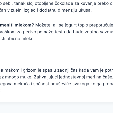
 sebi, tanak sloj otopljene čokolade za kuvanje preko 
an vizuelni izgled i dodatnu dimenziju ukusa.
zameniti mlekom?
Možete, ali se jogurt toplo preporučuje
 praškom za pecivo pomaže testu da bude znatno vazduš
sti obično mleko.
sa makom i grizom je spas u zadnji čas kada vam je pot
ez mnogo muke. Zahvaljujući jednostavnoj meri na čaše,
njegova mekoća i sočnost oduševiće svakoga ko ga proba
!