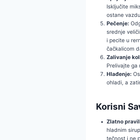
Isključite mi
ostane vazdu
Pečenje:
Odgo
srednje velič
i pecite u re
čačkalicom da
Zalivanje ko
Prelivajte ga
Hlađenje:
Ost
ohladi, a zat
Korisni Sa
Zlatno pravil
hladnim sirup
tečnost i ne 