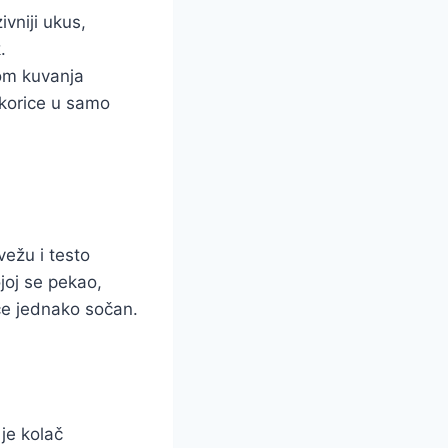
vniji ukus,
.
kom kuvanja
 korice u samo
vežu i testo
joj se pekao,
iće jednako sočan.
je kolač