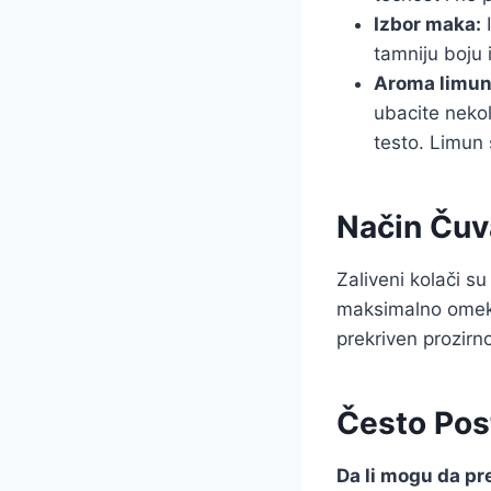
Izbor maka:
I
tamniju boju 
Aroma limun
ubacite nekol
testo. Limun
Način Čuv
Zaliveni kolači s
maksimalno omekša
prekriven prozirn
Često Post
Da li mogu da p