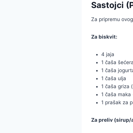
Sastojci (
Za pripremu ovog
Za biskvit:
4 jaja
1 čaša šećer
1 čaša jogurt
1 čaša ulja
1 čaša griza 
1 čaša maka 
1 prašak za p
Za preliv (sirup/