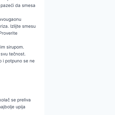
e, pazeći da smesa
pravougaonu
riza. Izlijte smesu
Proverite
nim sirupom.
 svu tečnost.
p i potpuno se ne
kolač se preliva
ajbolje upija