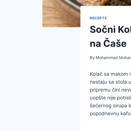
RECEPTE
Sočni Ko
na Čaše
By
Mohammad Moha
Kolač sa makom i 
nestaju sa stola 
pripremu čini ne
uopšte nije potre
šećernog sirupa ko
popodnevnu kafu 