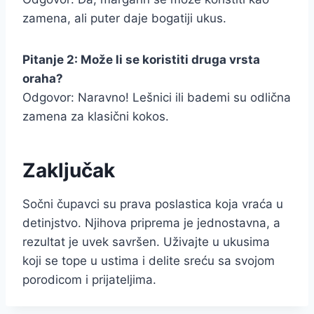
zamena, ali puter daje bogatiji ukus.
Pitanje 2: Može li se koristiti druga vrsta
oraha?
Odgovor: Naravno! Lešnici ili bademi su odlična
zamena za klasični kokos.
Zaključak
Sočni čupavci su prava poslastica koja vraća u
detinjstvo. Njihova priprema je jednostavna, a
rezultat je uvek savršen. Uživajte u ukusima
koji se tope u ustima i delite sreću sa svojom
porodicom i prijateljima.