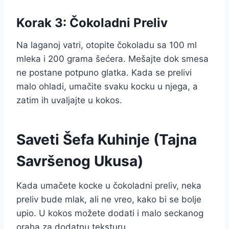
Korak 3: Čokoladni Preliv
Na laganoj vatri, otopite čokoladu sa 100 ml
mleka i 200 grama šećera. Mešajte dok smesa
ne postane potpuno glatka. Kada se prelivi
malo ohladi, umačite svaku kocku u njega, a
zatim ih uvaljajte u kokos.
Saveti Šefa Kuhinje (Tajna
Savršenog Ukusa)
Kada umačete kocke u čokoladni preliv, neka
preliv bude mlak, ali ne vreo, kako bi se bolje
upio. U kokos možete dodati i malo seckanog
oraha za dodatnu teksturu.