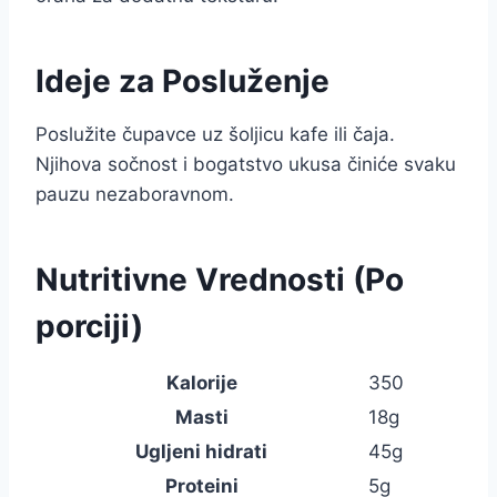
Ideje za Posluženje
Poslužite čupavce uz šoljicu kafe ili čaja.
Njihova sočnost i bogatstvo ukusa činiće svaku
pauzu nezaboravnom.
Nutritivne Vrednosti (Po
porciji)
Kalorije
350
Masti
18g
Ugljeni hidrati
45g
Proteini
5g