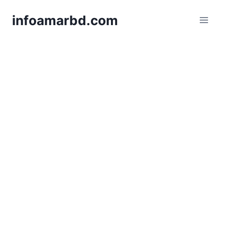
Skip
infoamarbd.com
to
content