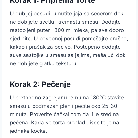
Korak 1: Priprema Torte
U dubljoj posudi, umutite jaja sa šećerom dok
ne dobijete svetlu, kremastu smesu. Dodajte
rastopljeni puter i 300 ml mleka, pa sve dobro
sjedinite. U posebnoj posudi pomešajte brašno,
kakao i prašak za pecivo. Postepeno dodajte
suve sastojke u smesu sa jajima, mešajući dok
ne dobijete glatku teksturu.
Korak 2: Pečenje
U prethodno zagrejanu rernu na 180°C stavite
smesu u podmazan pleh i pecite oko 25-30
minuta. Proverite čačkalicom da li je sredina
pečena. Kada se torta prohladi, isecite je na
jednake kocke.