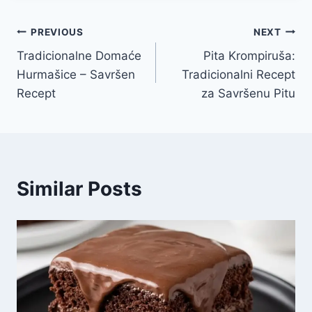
Post
PREVIOUS
NEXT
Tradicionalne Domaće
Pita Krompiruša:
navigation
Hurmašice – Savršen
Tradicionalni Recept
Recept
za Savršenu Pitu
Similar Posts