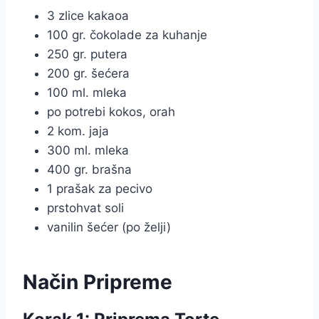
3 zlice kakaoa
100 gr. čokolade za kuhanje
250 gr. putera
200 gr. šećera
100 ml. mleka
po potrebi kokos, orah
2 kom. jaja
300 ml. mleka
400 gr. brašna
1 prašak za pecivo
prstohvat soli
vanilin šećer (po želji)
Način Pripreme