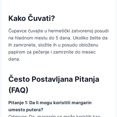
Kako Čuvati?
Čupavce čuvajte u hermetički zatvorenoj posudi
na hladnom mestu do 5 dana. Ukoliko želite da
ih zamrznete, složite ih u posudu obloženu
papirom za pečenje i zamrznite do mesec
dana.
Često Postavljana Pitanja
(FAQ)
Pitanje 1: Da li mogu koristiti margarin
umesto putera?
Odgovor: Da, margarin se može koristiti kao