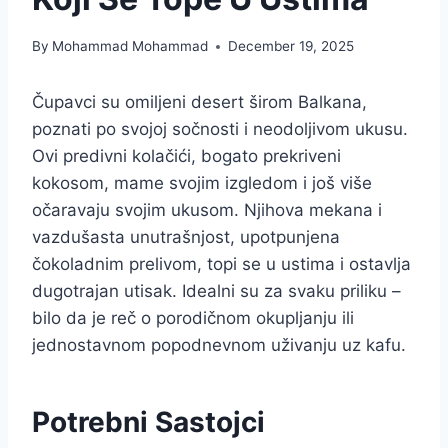
By
Mohammad Mohammad
December 19, 2025
Čupavci su omiljeni desert širom Balkana,
poznati po svojoj sočnosti i neodoljivom ukusu.
Ovi predivni kolačići, bogato prekriveni
kokosom, mame svojim izgledom i još više
očaravaju svojim ukusom. Njihova mekana i
vazdušasta unutrašnjost, upotpunjena
čokoladnim prelivom, topi se u ustima i ostavlja
dugotrajan utisak. Idealni su za svaku priliku –
bilo da je reč o porodičnom okupljanju ili
jednostavnom popodnevnom uživanju uz kafu.
Potrebni Sastojci