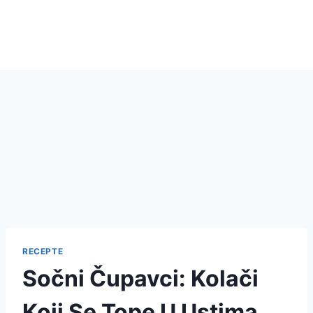
RECEPTE
Sočni Čupavci: Kolači
Koji Se Tope U Ustima