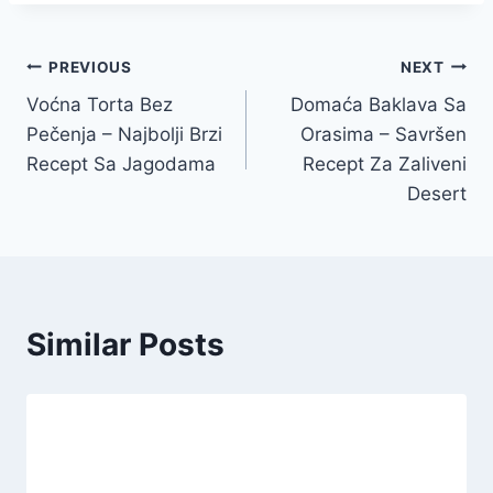
Post
PREVIOUS
NEXT
Voćna Torta Bez
Domaća Baklava Sa
navigation
Pečenja – Najbolji Brzi
Orasima – Savršen
Recept Sa Jagodama
Recept Za Zaliveni
Desert
Similar Posts