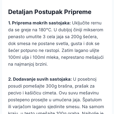
Detaljan Postupak Pripreme
1. Priprema mokrih sastojaka:
Uključite rernu
da se greje na 180°C. U dubljoj činiji mikserom
penasto umutite 3 cela jaja sa 200g šećera,
dok smesa ne postane svetla, gusta i dok se
šećer potpuno ne rastopi. Zatim lagano ulijte
100ml ulja i 100ml mleka, neprestano mešajući
na najmanjoj brzini.
2. Dodavanje suvih sastojaka:
U posebnoj
posudi pomešajte 300g brašna, prašak za
pecivo i kašičicu cimeta. Ovu suvu mešavinu
postepeno prosejte u umućena jaja. Špatulom
ili varjačom lagano sjedinite smesu. Na samom
kraju, u testo umešajte 100g oraha. Najbolje je