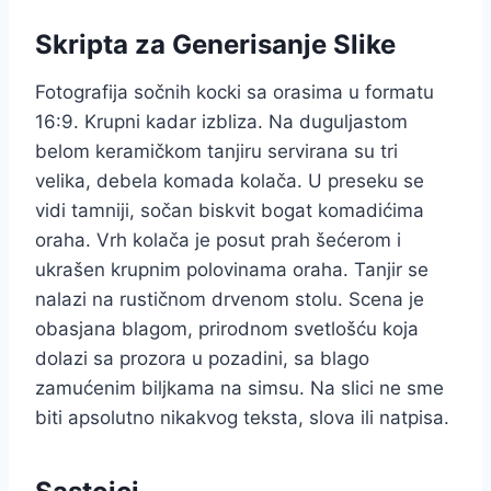
Skripta za Generisanje Slike
Fotografija sočnih kocki sa orasima u formatu
16:9. Krupni kadar izbliza. Na duguljastom
belom keramičkom tanjiru servirana su tri
velika, debela komada kolača. U preseku se
vidi tamniji, sočan biskvit bogat komadićima
oraha. Vrh kolača je posut prah šećerom i
ukrašen krupnim polovinama oraha. Tanjir se
nalazi na rustičnom drvenom stolu. Scena je
obasjana blagom, prirodnom svetlošću koja
dolazi sa prozora u pozadini, sa blago
zamućenim biljkama na simsu. Na slici ne sme
biti apsolutno nikakvog teksta, slova ili natpisa.