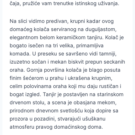
čaja, pružiće vam trenutke istinskog uživanja.
Na slici vidimo predivan, krupni kadar ovog
domaćeg kolača serviranog na duguljastom,
elegantnom belom keramičkom tanjiru. Kolač je
bogato isečen na tri velika, primamljiva
komada. U preseku se savršeno vidi tamniji,
izuzetno sočan i mekan biskvit prepun seckanih
oraha. Gornja površina kolača je blago posuta
finim šećerom u prahu i ukrašena krupnim,
celim polovinama oraha koji mu daju rustičan i
bogat izgled. Tanjir je postavljen na starinskom
drvenom stolu, a scena je obasjana mekom,
prirodnom dnevnom svetlošću koja dopire sa
prozora u pozadini, stvarajući ušuškanu
atmosferu pravog domaćinskog doma.