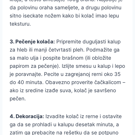
da polovinu oraha sameljete, a drugu polovinu
sitno iseckate nožem kako bi kolač imao lepu
teksturu.
3. Pečenje kolača:
Pripremite duguljasti kalup
za hleb ili manji četvrtasti pleh. Podmažite ga
sa malo ulja i pospite brašnom (ili obložite
papirom za pečenje). Izlijte smesu u kalup i lepo
je poravnajte. Pecite u zagrejanoj rerni oko 35
do 40 minuta. Obavezno proverite čačkalicom –
ako iz sredine izađe suva, kolač je savršeno
pečen.
4. Dekoracija:
Izvadite kolač iz rerne i ostavite
ga da se prohladi u kalupu desetak minuta, a
zatim ga prebacite na rešetku da se potpuno