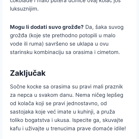
čokolade i malo putera učiniće ovaj kolač još
luksuznijim.
Mogu li dodati suvo grožđe?
Da, šaka suvog
grožđa (koje ste prethodno potopili u malo
vode ili ruma) savršeno se uklapa u ovu
starinsku kombinaciju sa orasima i cimetom.
Zaključak
Sočne kocke sa orasima su pravi mali praznik
za nepca u svakom danu. Nema ničeg lepšeg
od kolača koji se pravi jednostavno, od
sastojaka koje već imate u kuhinji, a pruža
toliko bogatstva i ukusa. Ispecite ga, skuvajte
kafu i uživajte u trenucima prave domaće idile!