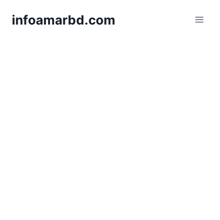
Skip
infoamarbd.com
to
content