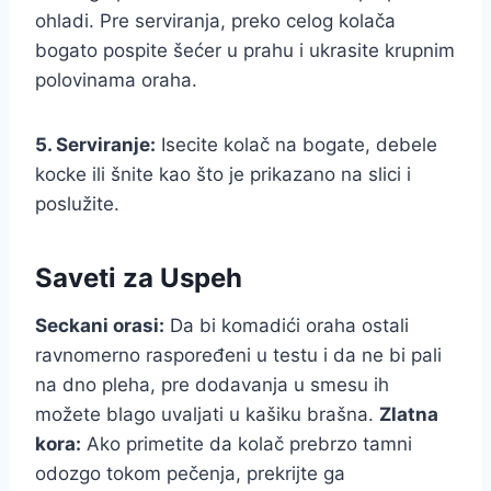
ohladi. Pre serviranja, preko celog kolača
bogato pospite šećer u prahu i ukrasite krupnim
polovinama oraha.
5. Serviranje:
Isecite kolač na bogate, debele
kocke ili šnite kao što je prikazano na slici i
poslužite.
Saveti za Uspeh
Seckani orasi:
Da bi komadići oraha ostali
ravnomerno raspoređeni u testu i da ne bi pali
na dno pleha, pre dodavanja u smesu ih
možete blago uvaljati u kašiku brašna.
Zlatna
kora:
Ako primetite da kolač prebrzo tamni
odozgo tokom pečenja, prekrijte ga