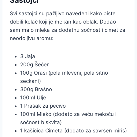
Sastojci
Svi sastojci su pažljivo navedeni kako biste
dobili kolač koji je mekan kao oblak. Dodao
sam malo mleka za dodatnu sočnost i cimet za
neodoljivu aromu:
3 Jaja
200g Šećer
100g Orasi (pola mleveni, pola sitno
seckani)
300g Brašno
100ml Ulje
1 Prašak za pecivo
100ml Mleko (dodato za veću mekoću i
sočnost biskvita)
1 kašičica Cimeta (dodato za savršen miris)