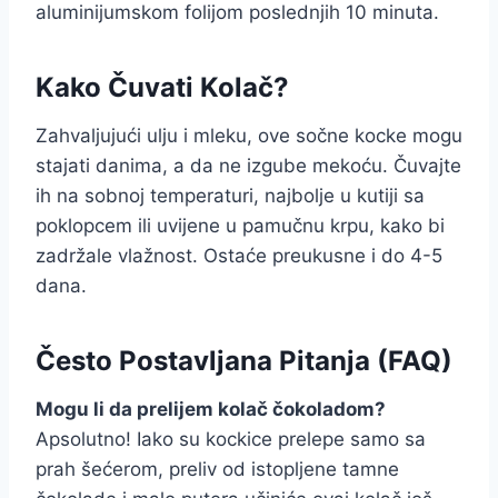
aluminijumskom folijom poslednjih 10 minuta.
Kako Čuvati Kolač?
Zahvaljujući ulju i mleku, ove sočne kocke mogu
stajati danima, a da ne izgube mekoću. Čuvajte
ih na sobnoj temperaturi, najbolje u kutiji sa
poklopcem ili uvijene u pamučnu krpu, kako bi
zadržale vlažnost. Ostaće preukusne i do 4-5
dana.
Često Postavljana Pitanja (FAQ)
Mogu li da prelijem kolač čokoladom?
Apsolutno! Iako su kockice prelepe samo sa
prah šećerom, preliv od istopljene tamne