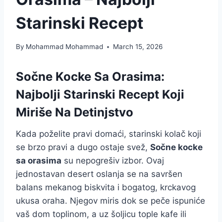
Starinski Recept
By
Mohammad Mohammad
March 15, 2026
Sočne Kocke Sa Orasima:
Najbolji Starinski Recept Koji
Miriše Na Detinjstvo
Kada poželite pravi domaći, starinski kolač koji
se brzo pravi a dugo ostaje svež,
Sočne kocke
sa orasima
su nepogrešiv izbor. Ovaj
jednostavan desert oslanja se na savršen
balans mekanog biskvita i bogatog, krckavog
ukusa oraha. Njegov miris dok se peče ispuniće
vaš dom toplinom, a uz šoljicu tople kafe ili