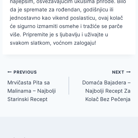
najlepšim, osvežavajućim ukusima prirode. Bilo
da je spremate za rođendan, godišnjicu ili
jednostavno kao vikend poslasticu, ovaj kolač
će sigurno izmamiti osmehe i tražiće se parče
više. Pripremite je s ljubavlju i uživajte u
svakom slatkom, voćnom zalogaju!
Post
PREVIOUS
NEXT
Mrvičasta Pita sa
Domaća Bajadera –
navigation
Malinama – Najbolji
Najbolji Recept Za
Starinski Recept
Kolač Bez Pečenja