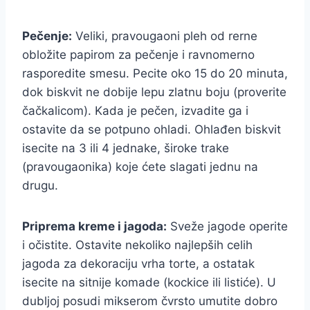
Pečenje:
Veliki, pravougaoni pleh od rerne
obložite papirom za pečenje i ravnomerno
rasporedite smesu. Pecite oko 15 do 20 minuta,
dok biskvit ne dobije lepu zlatnu boju (proverite
čačkalicom). Kada je pečen, izvadite ga i
ostavite da se potpuno ohladi. Ohlađen biskvit
isecite na 3 ili 4 jednake, široke trake
(pravougaonika) koje ćete slagati jednu na
drugu.
Priprema kreme i jagoda:
Sveže jagode operite
i očistite. Ostavite nekoliko najlepših celih
jagoda za dekoraciju vrha torte, a ostatak
isecite na sitnije komade (kockice ili listiće). U
dubljoj posudi mikserom čvrsto umutite dobro