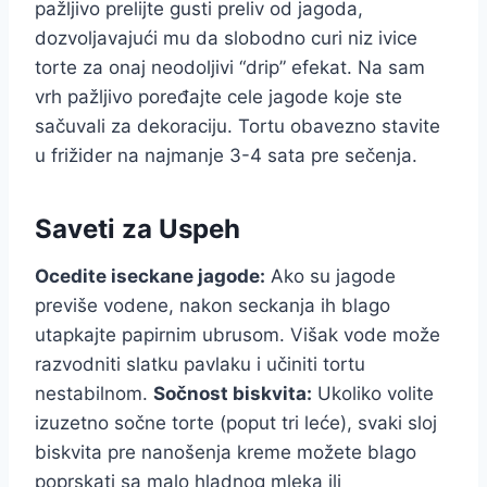
pažljivo prelijte gusti preliv od jagoda,
dozvoljavajući mu da slobodno curi niz ivice
torte za onaj neodoljivi “drip” efekat. Na sam
vrh pažljivo poređajte cele jagode koje ste
sačuvali za dekoraciju. Tortu obavezno stavite
u frižider na najmanje 3-4 sata pre sečenja.
Saveti za Uspeh
Ocedite iseckane jagode:
Ako su jagode
previše vodene, nakon seckanja ih blago
utapkajte papirnim ubrusom. Višak vode može
razvodniti slatku pavlaku i učiniti tortu
nestabilnom.
Sočnost biskvita:
Ukoliko volite
izuzetno sočne torte (poput tri leće), svaki sloj
biskvita pre nanošenja kreme možete blago
poprskati sa malo hladnog mleka ili