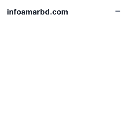
Skip
infoamarbd.com
to
content