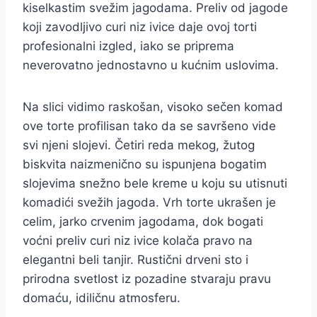
kiselkastim svežim jagodama. Preliv od jagode
koji zavodljivo curi niz ivice daje ovoj torti
profesionalni izgled, iako se priprema
neverovatno jednostavno u kućnim uslovima.
Na slici vidimo raskošan, visoko sečen komad
ove torte profilisan tako da se savršeno vide
svi njeni slojevi. Četiri reda mekog, žutog
biskvita naizmenično su ispunjena bogatim
slojevima snežno bele kreme u koju su utisnuti
komadići svežih jagoda. Vrh torte ukrašen je
celim, jarko crvenim jagodama, dok bogati
voćni preliv curi niz ivice kolača pravo na
elegantni beli tanjir. Rustični drveni sto i
prirodna svetlost iz pozadine stvaraju pravu
domaću, idiličnu atmosferu.