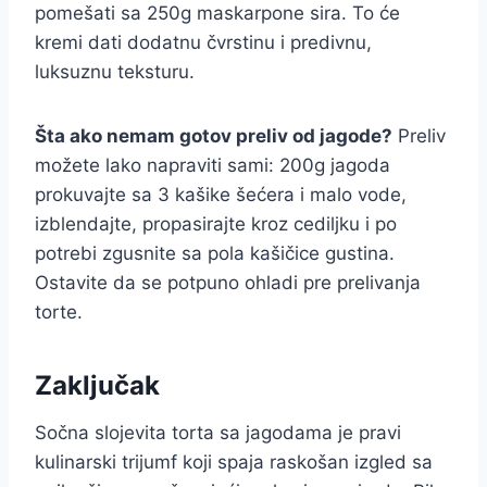
pomešati sa 250g maskarpone sira. To će
kremi dati dodatnu čvrstinu i predivnu,
luksuznu teksturu.
Šta ako nemam gotov preliv od jagode?
Preliv
možete lako napraviti sami: 200g jagoda
prokuvajte sa 3 kašike šećera i malo vode,
izblendajte, propasirajte kroz cediljku i po
potrebi zgusnite sa pola kašičice gustina.
Ostavite da se potpuno ohladi pre prelivanja
torte.
Zaključak
Sočna slojevita torta sa jagodama je pravi
kulinarski trijumf koji spaja raskošan izgled sa