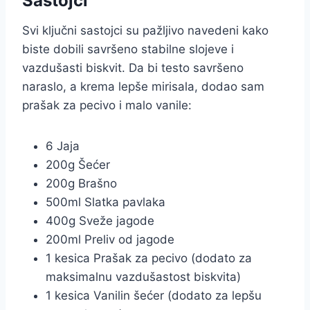
Sastojci
Svi ključni sastojci su pažljivo navedeni kako
biste dobili savršeno stabilne slojeve i
vazdušasti biskvit. Da bi testo savršeno
naraslo, a krema lepše mirisala, dodao sam
prašak za pecivo i malo vanile:
6 Jaja
200g Šećer
200g Brašno
500ml Slatka pavlaka
400g Sveže jagode
200ml Preliv od jagode
1 kesica Prašak za pecivo (dodato za
maksimalnu vazdušastost biskvita)
1 kesica Vanilin šećer (dodato za lepšu