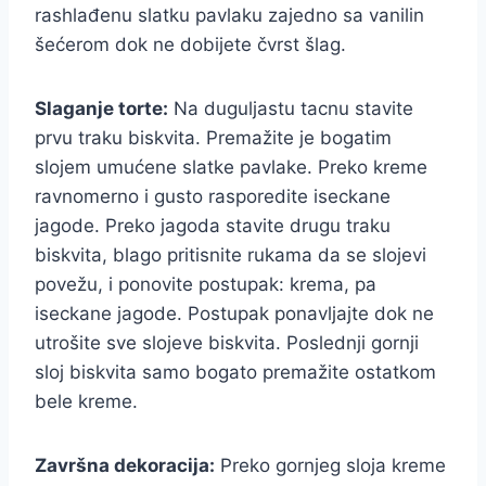
rashlađenu slatku pavlaku zajedno sa vanilin
šećerom dok ne dobijete čvrst šlag.
Slaganje torte:
Na duguljastu tacnu stavite
prvu traku biskvita. Premažite je bogatim
slojem umućene slatke pavlake. Preko kreme
ravnomerno i gusto rasporedite iseckane
jagode. Preko jagoda stavite drugu traku
biskvita, blago pritisnite rukama da se slojevi
povežu, i ponovite postupak: krema, pa
iseckane jagode. Postupak ponavljajte dok ne
utrošite sve slojeve biskvita. Poslednji gornji
sloj biskvita samo bogato premažite ostatkom
bele kreme.
Završna dekoracija:
Preko gornjeg sloja kreme