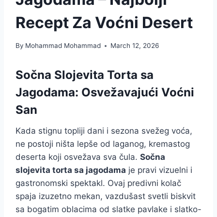
Recept Za Voćni Desert
By
Mohammad Mohammad
March 12, 2026
Sočna Slojevita Torta sa
Jagodama: Osvežavajući Voćni
San
Kada stignu topliji dani i sezona svežeg voća,
ne postoji ništa lepše od laganog, kremastog
deserta koji osvežava sva čula.
Sočna
slojevita torta sa jagodama
je pravi vizuelni i
gastronomski spektakl. Ovaj predivni kolač
spaja izuzetno mekan, vazdušast svetli biskvit
sa bogatim oblacima od slatke pavlake i slatko-