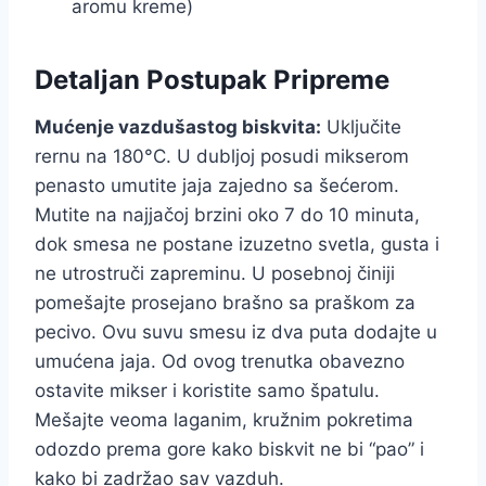
aromu kreme)
Detaljan Postupak Pripreme
Mućenje vazdušastog biskvita:
Uključite
rernu na 180°C. U dubljoj posudi mikserom
penasto umutite jaja zajedno sa šećerom.
Mutite na najjačoj brzini oko 7 do 10 minuta,
dok smesa ne postane izuzetno svetla, gusta i
ne utrostruči zapreminu. U posebnoj činiji
pomešajte prosejano brašno sa praškom za
pecivo. Ovu suvu smesu iz dva puta dodajte u
umućena jaja. Od ovog trenutka obavezno
ostavite mikser i koristite samo špatulu.
Mešajte veoma laganim, kružnim pokretima
odozdo prema gore kako biskvit ne bi “pao” i
kako bi zadržao sav vazduh.