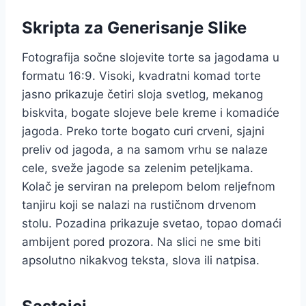
Skripta za Generisanje Slike
Fotografija sočne slojevite torte sa jagodama u
formatu 16:9. Visoki, kvadratni komad torte
jasno prikazuje četiri sloja svetlog, mekanog
biskvita, bogate slojeve bele kreme i komadiće
jagoda. Preko torte bogato curi crveni, sjajni
preliv od jagoda, a na samom vrhu se nalaze
cele, sveže jagode sa zelenim peteljkama.
Kolač je serviran na prelepom belom reljefnom
tanjiru koji se nalazi na rustičnom drvenom
stolu. Pozadina prikazuje svetao, topao domaći
ambijent pored prozora. Na slici ne sme biti
apsolutno nikakvog teksta, slova ili natpisa.