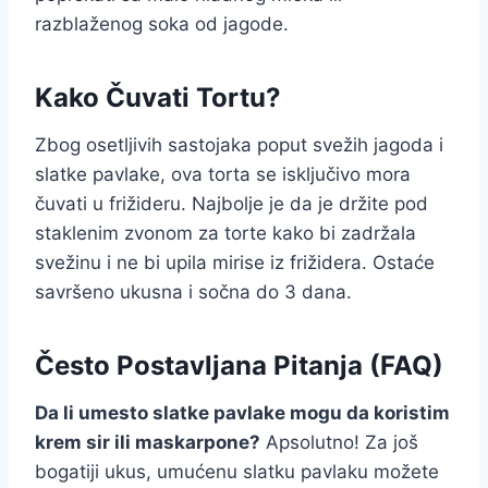
razblaženog soka od jagode.
Kako Čuvati Tortu?
Zbog osetljivih sastojaka poput svežih jagoda i
slatke pavlake, ova torta se isključivo mora
čuvati u frižideru. Najbolje je da je držite pod
staklenim zvonom za torte kako bi zadržala
svežinu i ne bi upila mirise iz frižidera. Ostaće
savršeno ukusna i sočna do 3 dana.
Često Postavljana Pitanja (FAQ)
Da li umesto slatke pavlake mogu da koristim
krem sir ili maskarpone?
Apsolutno! Za još
bogatiji ukus, umućenu slatku pavlaku možete