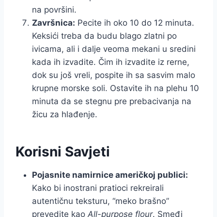
na površini.
Završnica:
Pecite ih oko 10 do 12 minuta.
Keksići treba da budu blago zlatni po
ivicama, ali i dalje veoma mekani u sredini
kada ih izvadite. Čim ih izvadite iz rerne,
dok su još vreli, pospite ih sa sasvim malo
krupne morske soli. Ostavite ih na plehu 10
minuta da se stegnu pre prebacivanja na
žicu za hlađenje.
Korisni Savjeti
Pojasnite namirnice američkoj publici:
Kako bi inostrani pratioci rekreirali
autentičnu teksturu, “meko brašno”
prevedite kao
All-purpose flour
. Smeđi