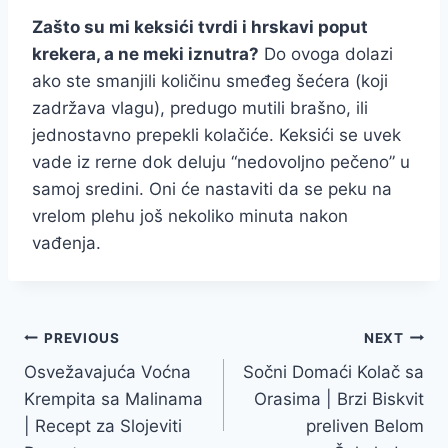
Zašto su mi keksići tvrdi i hrskavi poput
krekera, a ne meki iznutra?
Do ovoga dolazi
ako ste smanjili količinu smeđeg šećera (koji
zadržava vlagu), predugo mutili brašno, ili
jednostavno prepekli kolačiće. Keksići se uvek
vade iz rerne dok deluju “nedovoljno pečeno” u
samoj sredini. Oni će nastaviti da se peku na
vrelom plehu još nekoliko minuta nakon
vađenja.
Post
PREVIOUS
NEXT
Osvežavajuća Voćna
Sočni Domaći Kolač sa
navigation
Krempita sa Malinama
Orasima | Brzi Biskvit
| Recept za Slojeviti
preliven Belom