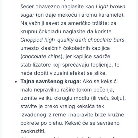
šećer obavezno naglasite kao
Light brown
sugar
(on daje mekoću i aromu karamele).
Najvažniji savet za američko tržište: za
krupnu čokoladu naglasite da koriste
Chopped high-quality dark chocolate bars
umesto klasičnih čokoladnih kapljica
(
chocolate chips
), jer kapljice sadrže
stabilizatore koji sprečavaju topljenje, te
neće dobiti vizuelni efekat sa slike.
Tajna savršenog kruga:
Ako se keksići
malo nepravilno rašire tokom pečenja,
uzmite veliku okruglu modlu (ili veću šolju),
stavite je preko vrelog keksića tek
izvađenog iz rerne i napravite brze kružne
pokrete po plehu. Keksić će se savršeno
zaokružiti.