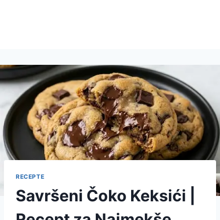
RECEPTE
Savršeni Čoko Keksići |
Recept za Najmekše