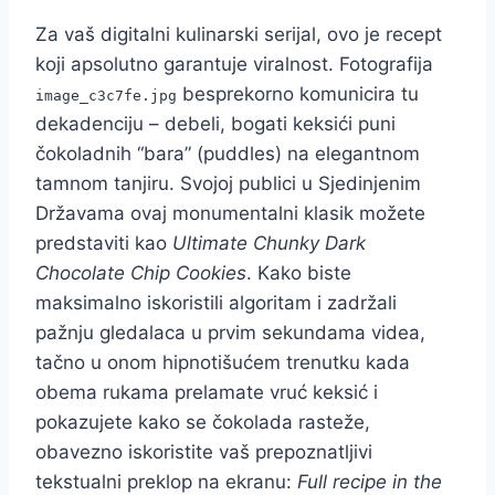
Za vaš digitalni kulinarski serijal, ovo je recept
koji apsolutno garantuje viralnost. Fotografija
besprekorno komunicira tu
image_c3c7fe.jpg
dekadenciju – debeli, bogati keksići puni
čokoladnih “bara” (puddles) na elegantnom
tamnom tanjiru. Svojoj publici u Sjedinjenim
Državama ovaj monumentalni klasik možete
predstaviti kao
Ultimate Chunky Dark
Chocolate Chip Cookies
. Kako biste
maksimalno iskoristili algoritam i zadržali
pažnju gledalaca u prvim sekundama videa,
tačno u onom hipnotišućem trenutku kada
obema rukama prelamate vruć keksić i
pokazujete kako se čokolada rasteže,
obavezno iskoristite vaš prepoznatljivi
tekstualni preklop na ekranu:
Full recipe in the