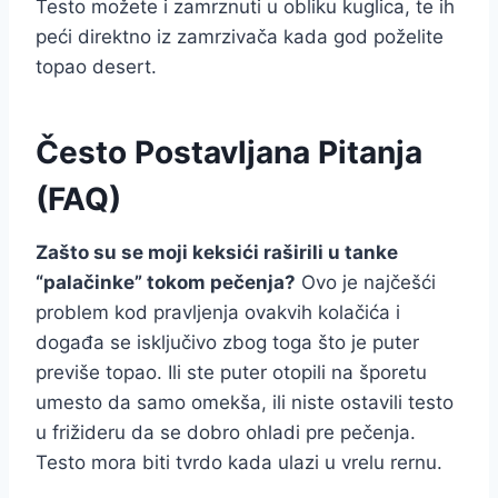
Testo možete i zamrznuti u obliku kuglica, te ih
peći direktno iz zamrzivača kada god poželite
topao desert.
Često Postavljana Pitanja
(FAQ)
Zašto su se moji keksići raširili u tanke
“palačinke” tokom pečenja?
Ovo je najčešći
problem kod pravljenja ovakvih kolačića i
događa se isključivo zbog toga što je puter
previše topao. Ili ste puter otopili na šporetu
umesto da samo omekša, ili niste ostavili testo
u frižideru da se dobro ohladi pre pečenja.
Testo mora biti tvrdo kada ulazi u vrelu rernu.