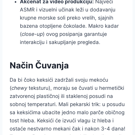
Akcenat za video produkciju:
Najveći
ASMR i vizuelni učinak leži u dodavanju
krupne morske soli preko vrelih, sjajnih
bazena otopljene čokolade. Makro kadar
(
close-up
) ovog posipanja garantuje
interakciju i sakupljanje pregleda.
Način Čuvanja
Da bi čoko keksići zadržali svoju mekoću
(
chewy
teksturu), moraju se čuvati u hermetički
zatvorenoj plastičnoj ili staklenoj posudi na
sobnoj temperaturi. Mali pekarski trik: u posudu
sa keksićima ubacite jedno malo parče običnog
tost hleba. Keksići će izvući vlagu iz hleba i
ostaće nestvarno mekani čak i nakon 3-4 dana!