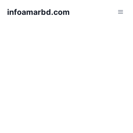
Skip
infoamarbd.com
to
content