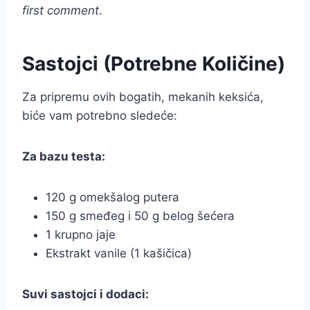
first comment
.
Sastojci (Potrebne Količine)
Za pripremu ovih bogatih, mekanih keksića,
biće vam potrebno sledeće:
Za bazu testa:
120 g omekšalog putera
150 g smeđeg i 50 g belog šećera
1 krupno jaje
Ekstrakt vanile (1 kašičica)
Suvi sastojci i dodaci: