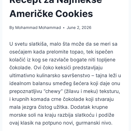
Američke Cookies
By
Mohammad Mohammad
June 2, 2026
U svetu slatkiša, malo šta može da se meri sa
osećajem kada prelomite topao, tek ispečen
kolačić iz kog se razvlače bogate niti topljene
čokolade. Ovi čoko keksići predstavljaju
ultimativno kulinarsko savršenstvo – tajna leži u
idealnom balansu smeđeg šećera koji daje onu
prepoznatljivu “chewy” (žilavu i meku) teksturu,
i krupnih komada crne čokolade koji stvaraju
mala jezgra čistog užitka. Dodatak krupne
morske soli na kraju razbija slatkoću i podiže
ovaj klasik na potpuno novi, gurmanski nivo.