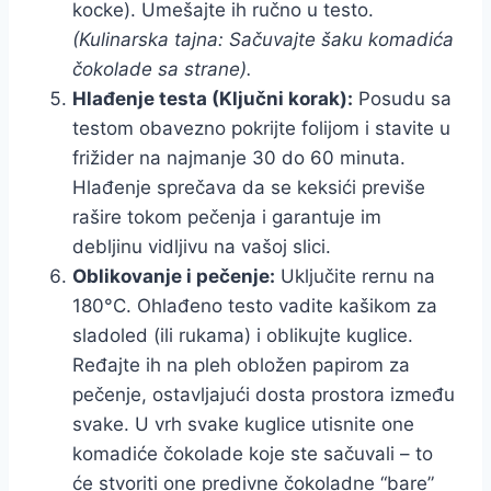
kocke). Umešajte ih ručno u testo.
(Kulinarska tajna: Sačuvajte šaku komadića
čokolade sa strane).
Hlađenje testa (Ključni korak):
Posudu sa
testom obavezno pokrijte folijom i stavite u
frižider na najmanje 30 do 60 minuta.
Hlađenje sprečava da se keksići previše
rašire tokom pečenja i garantuje im
debljinu vidljivu na vašoj slici.
Oblikovanje i pečenje:
Uključite rernu na
180°C. Ohlađeno testo vadite kašikom za
sladoled (ili rukama) i oblikujte kuglice.
Ređajte ih na pleh obložen papirom za
pečenje, ostavljajući dosta prostora između
svake. U vrh svake kuglice utisnite one
komadiće čokolade koje ste sačuvali – to
će stvoriti one predivne čokoladne “bare”