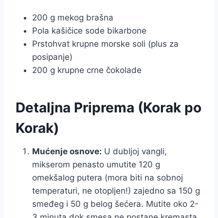
200 g mekog brašna
Pola kašičice sode bikarbone
Prstohvat krupne morske soli (plus za
posipanje)
200 g krupne crne čokolade
Detaljna Priprema (Korak po
Korak)
Mućenje osnove:
U dubljoj vangli,
mikserom penasto umutite 120 g
omekšalog putera (mora biti na sobnoj
temperaturi, ne otopljen!) zajedno sa 150 g
smeđeg i 50 g belog šećera. Mutite oko 2-
3 minuta dok smesa ne postane kremasta.