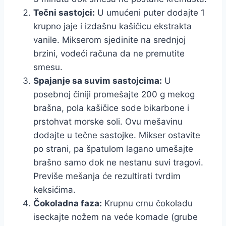
Tečni sastojci:
U umućeni puter dodajte 1
krupno jaje i izdašnu kašičicu ekstrakta
vanile. Mikserom sjedinite na srednjoj
brzini, vodeći računa da ne premutite
smesu.
Spajanje sa suvim sastojcima:
U
posebnoj činiji promešajte 200 g mekog
brašna, pola kašičice sode bikarbone i
prstohvat morske soli. Ovu mešavinu
dodajte u tečne sastojke. Mikser ostavite
po strani, pa špatulom lagano umešajte
brašno samo dok ne nestanu suvi tragovi.
Previše mešanja će rezultirati tvrdim
keksićima.
Čokoladna faza:
Krupnu crnu čokoladu
iseckajte nožem na veće komade (grube