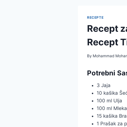
RECEPTE
Recept z
Recept T
By
Mohammad Moha
Potrebni Sa
3 Jaja
10 kašika Še
100 ml Ulja
100 ml Mleka
15 kašika Br
1 Prašak za 