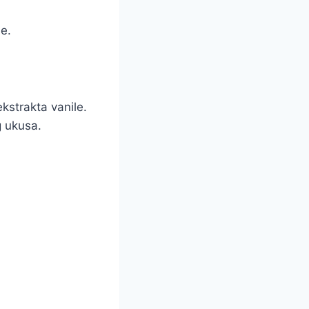
e.
kstrakta vanile.
g ukusa.