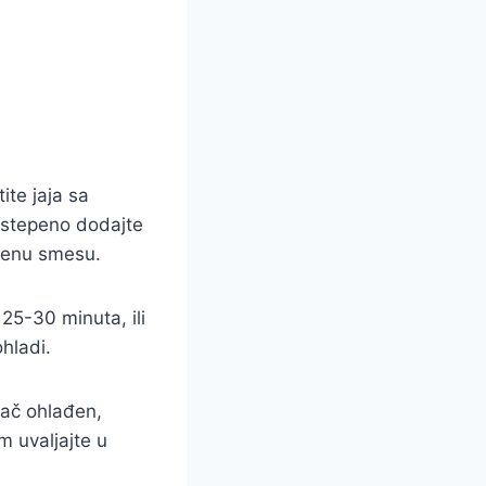
ite jaja sa
ostepeno dodajte
genu smesu.
25-30 minuta, ili
hladi.
lač ohlađen,
m uvaljajte u