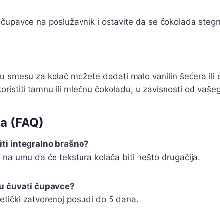
čupavce na poslužavnik i ostavite da se čokolada stegn
u smesu za kolač možete dodati malo vanilin šećera ili e
ristiti tamnu ili mlečnu čokoladu, u zavisnosti od vaše
ja (FAQ)
iti integralno brašno?
e na umu da će tekstura kolača biti nešto drugačija.
u čuvati čupavce?
etički zatvorenoj posudi do 5 dana.