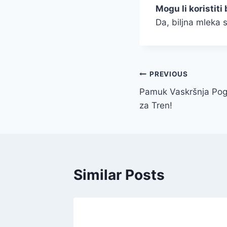
Mogu li koristiti
Da, biljna mleka 
Post
PREVIOUS
Pamuk Vaskršnja Poga
navigation
za Tren!
Similar Posts