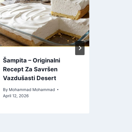
Šampita – Originalni
Domaća
Recept Za Savršen
Najbolji
Vazdušasti Desert
kolač b
By
Mohammad Mohammad
By
Moham
April 12, 2026
August 7, 