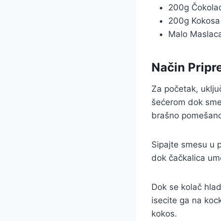
200g Čokola
200g Kokosa
Malo Maslac
Način Prip
Za početak, uklju
šećerom dok smes
brašno pomešano
Sipajte smesu u p
dok čačkalica ume
Dok se kolač hlad
isecite ga na koc
kokos.