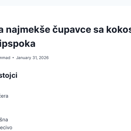
a najmekše čupavce sa koko
ipspoka
mmad
January 31, 2026
stojci
ćera
ašna
pecivo