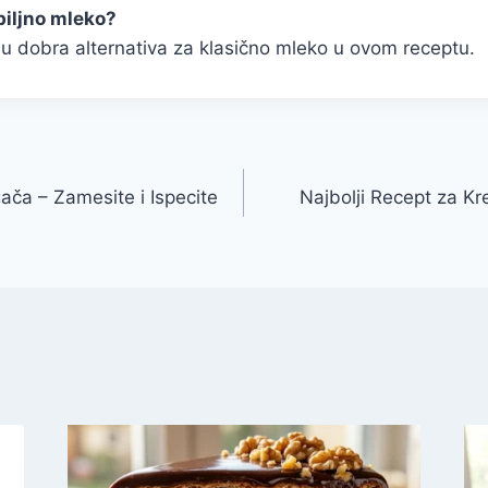
 biljno mleko?
su dobra alternativa za klasično mleko u ovom receptu.
ča – Zamesite i Ispecite
Najbolji Recept za K