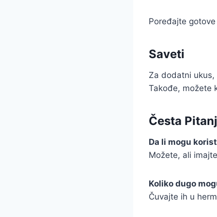
Poređajte gotove 
Saveti
Za dodatni ukus, 
Takođe, možete ko
Česta Pitan
Da li mogu korist
Možete, ali imajt
Koliko dugo mog
Čuvajte ih u herm