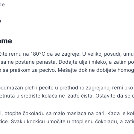
de
a
reme
čite rernu na 180°C da se zagreje. U velikoj posudi, umut
a ne postane penasta. Dodajte ulje i mleko, a zatim p
 sa praškom za pecivo. Mešajte dok ne dobijete homo
odmazan pleh i pecite u prethodno zagrejanoj rerni oko 
tnuta u središte kolača ne izađe čista. Ostavite da se o
i, otopite čokoladu sa malo maslaca na pari. Kada je ko
kice. Svaku kockicu umočite u otopljenu čokoladu, a zati