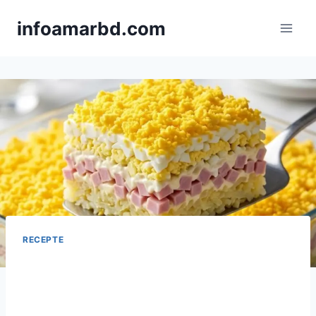
Skip
infoamarbd.com
to
content
RECEPTE