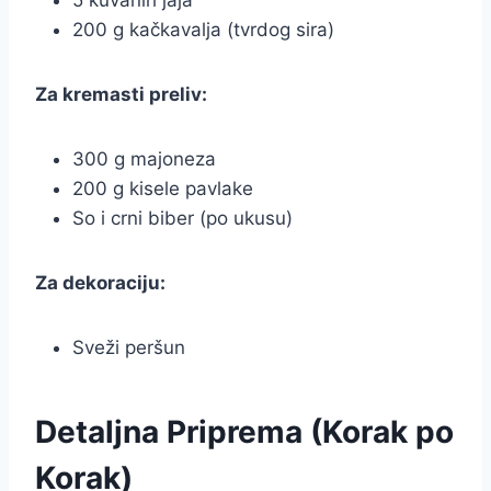
5 kuvanih jaja
200 g kačkavalja (tvrdog sira)
Za kremasti preliv:
300 g majoneza
200 g kisele pavlake
So i crni biber (po ukusu)
Za dekoraciju:
Sveži peršun
Detaljna Priprema (Korak po
Korak)