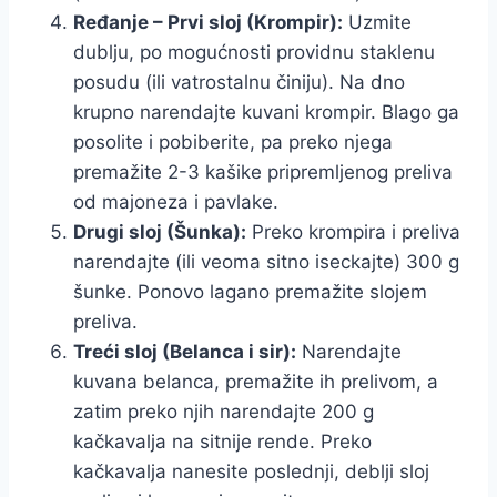
Ređanje – Prvi sloj (Krompir):
Uzmite
dublju, po mogućnosti providnu staklenu
posudu (ili vatrostalnu činiju). Na dno
krupno narendajte kuvani krompir. Blago ga
posolite i pobiberite, pa preko njega
premažite 2-3 kašike pripremljenog preliva
od majoneza i pavlake.
Drugi sloj (Šunka):
Preko krompira i preliva
narendajte (ili veoma sitno iseckajte) 300 g
šunke. Ponovo lagano premažite slojem
preliva.
Treći sloj (Belanca i sir):
Narendajte
kuvana belanca, premažite ih prelivom, a
zatim preko njih narendajte 200 g
kačkavalja na sitnije rende. Preko
kačkavalja nanesite poslednji, deblji sloj