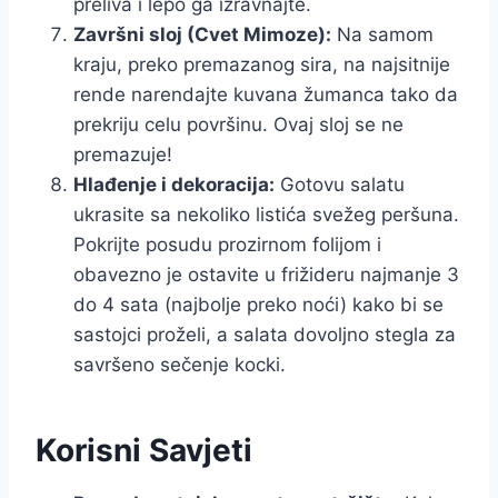
preliva i lepo ga izravnajte.
Završni sloj (Cvet Mimoze):
Na samom
kraju, preko premazanog sira, na najsitnije
rende narendajte kuvana žumanca tako da
prekriju celu površinu. Ovaj sloj se ne
premazuje!
Hlađenje i dekoracija:
Gotovu salatu
ukrasite sa nekoliko listića svežeg peršuna.
Pokrijte posudu prozirnom folijom i
obavezno je ostavite u frižideru najmanje 3
do 4 sata (najbolje preko noći) kako bi se
sastojci proželi, a salata dovoljno stegla za
savršeno sečenje kocki.
Korisni Savjeti