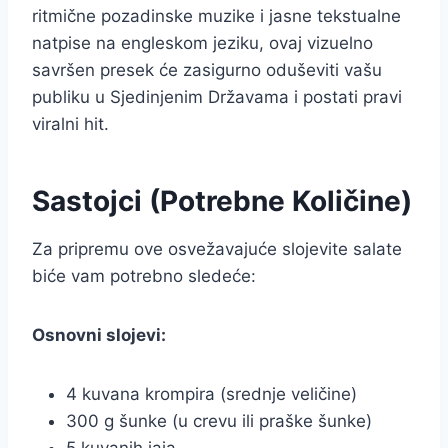
ritmične pozadinske muzike i jasne tekstualne
natpise na engleskom jeziku, ovaj vizuelno
savršen presek će zasigurno oduševiti vašu
publiku u Sjedinjenim Državama i postati pravi
viralni hit.
Sastojci (Potrebne Količine)
Za pripremu ove osvežavajuće slojevite salate
biće vam potrebno sledeće:
Osnovni slojevi:
4 kuvana krompira (srednje veličine)
300 g šunke (u crevu ili praške šunke)