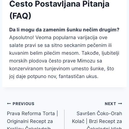
Često Postavljana Pitanja
(FAQ)
Da li mogu da zamenim šunku nečim drugim?
Apsolutno! Veoma popularna varijacija ove
salate pravi se sa sitno seckanim pečenim ili
kuvanim belim pilećim mesom. Takođe, ljubitelji
morskih plodova često prave Mimozu sa
konzerviranom tunjevinom umesto šunke, što
joj daje potpuno nov, fantastičan ukus.
Post
PREVIOUS
NEXT
Prava Reforma Torta |
Savršen Čoko-Orah
navigation
Originalni Recept za
Kolač | Brzi Recept za