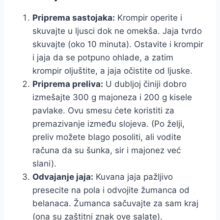
Priprema sastojaka:
Krompir operite i
skuvajte u ljusci dok ne omekša. Jaja tvrdo
skuvajte (oko 10 minuta). Ostavite i krompir
i jaja da se potpuno ohlade, a zatim
krompir oljuštite, a jaja očistite od ljuske.
Priprema preliva:
U dubljoj činiji dobro
izmešajte 300 g majoneza i 200 g kisele
pavlake. Ovu smesu ćete koristiti za
premazivanje između slojeva. (Po želji,
preliv možete blago posoliti, ali vodite
računa da su šunka, sir i majonez već
slani).
Odvajanje jaja:
Kuvana jaja pažljivo
presecite na pola i odvojite žumanca od
belanaca. Žumanca sačuvajte za sam kraj
(ona su zaštitni znak ove salate).