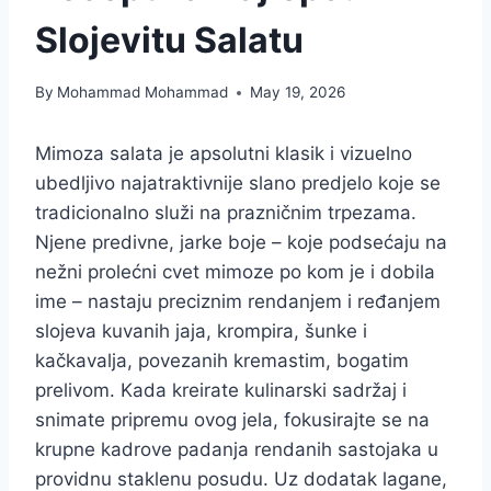
Slojevitu Salatu
By
Mohammad Mohammad
May 19, 2026
Mimoza salata je apsolutni klasik i vizuelno
ubedljivo najatraktivnije slano predjelo koje se
tradicionalno služi na prazničnim trpezama.
Njene predivne, jarke boje – koje podsećaju na
nežni prolećni cvet mimoze po kom je i dobila
ime – nastaju preciznim rendanjem i ređanjem
slojeva kuvanih jaja, krompira, šunke i
kačkavalja, povezanih kremastim, bogatim
prelivom. Kada kreirate kulinarski sadržaj i
snimate pripremu ovog jela, fokusirajte se na
krupne kadrove padanja rendanih sastojaka u
providnu staklenu posudu. Uz dodatak lagane,