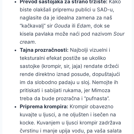
Prevod sastojaka za strano tržište:
Kako
biste olakšali pripremu publici u SAD-u,
naglasite da je idealna zamena za naš
“kačkavalj” sir
Gouda
ili
Edam
, dok se
kisela pavlaka može naći pod nazivom
Sour
cream
.
Tajna prozračnosti:
Najbolji vizuelni i
teksturalni efekat postiže se ukoliko
sastojke (krompir, sir, jaja) rendate držeći
rende direktno iznad posude, dopuštajući
im da slobodno padaju u sloj. Nemojte ih
pritiskati i sabijati rukama, jer Mimoza
treba da bude prozračna i “pufnasta”.
Priprema krompira:
Krompir obavezno
kuvajte u ljusci, a ne oljušten i isečen na
kocke. Kuvanjem u ljusci krompir zadržava
čvrstinu i manje upija vodu, pa vaša salata