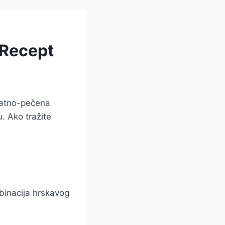
m Recept
zlatno-pečena
u. Ako tražite
binacija hrskavog