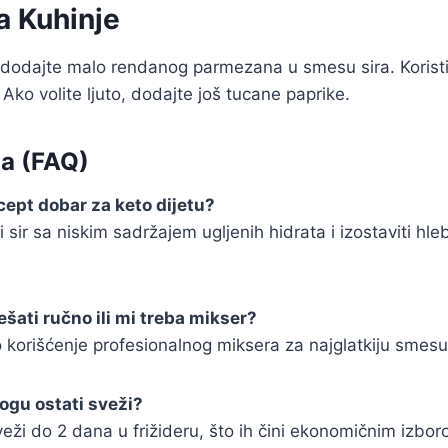
a Kuhinje
dodajte malo rendanog parmezana u smesu sira. Koristit
 Ako volite ljuto, dodajte još tucane paprike.
ja (FAQ)
recept dobar za keto dijetu?
i sir sa niskim sadržajem ugljenih hidrata i izostaviti hle
šati ručno ili mi treba mikser?
korišćenje profesionalnog miksera za najglatkiju smesu
ogu ostati sveži?
sveži do 2 dana u frižideru, što ih čini ekonomičnim izbor