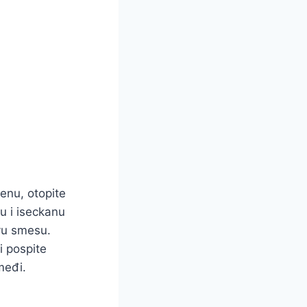
enu, otopite
u i iseckanu
vu smesu.
i pospite
međi.