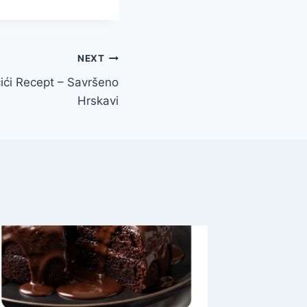
NEXT
čići Recept – Savršeno
Hrskavi