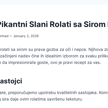
Pikantni Slani Rolati sa Siro
mmad
January 2, 2026
i rolati sa sirom su prava gozba za oči i nepce. Njihova 
 začinjeni nadev čine ih idealnim izborom za svaku prilik
da impresionirate goste, ovo je pravi recept za vas.
astojci
tate, preporučujemo upotrebu kvalitetnih sastojaka. Kom
 sira daje ovim rolatima savršenu teksturu.