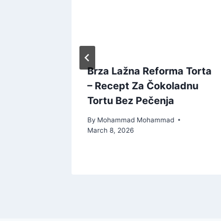
pt za
Brza Lažna Reforma Torta
ica
– Recept Za Čokoladnu
Tortu Bez Pečenja
By
Mohammad Mohammad
March 8, 2026