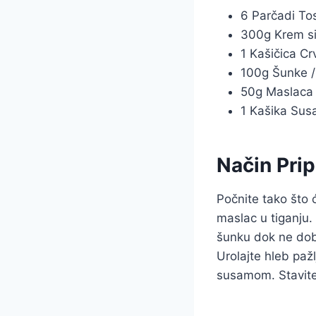
6 Parčadi Tos
300g Krem si
1 Kašičica Cr
100g Šunke /
50g Maslaca 
1 Kašika Su
Način Pri
Počnite tako što 
maslac u tiganju.
šunku dok ne dob
Urolajte hleb paž
susamom. Stavite