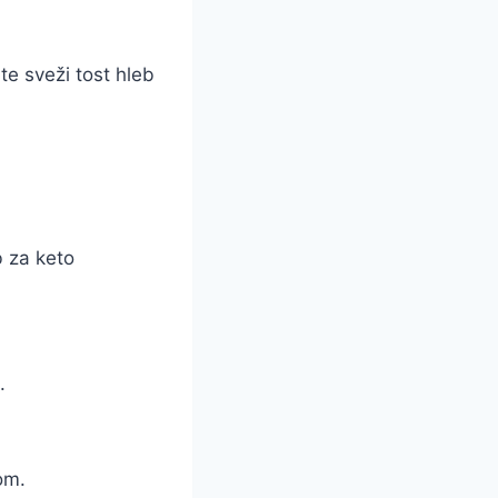
e sveži tost hleb
b za keto
.
om.