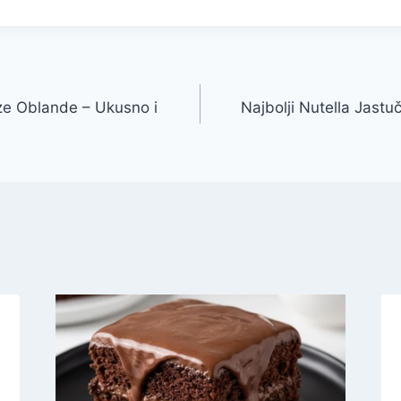
rze Oblande – Ukusno i
Najbolji Nutella Jastu