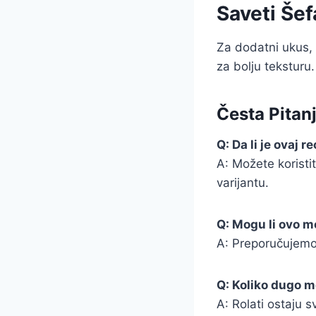
Saveti Šef
Za dodatni ukus, 
za bolju teksturu.
Česta Pitan
Q: Da li je ovaj 
A: Možete koristit
varijantu.
Q: Mogu li ovo me
A: Preporučujemo 
Q: Koliko dugo m
A: Rolati ostaju 