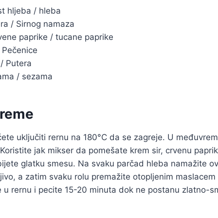
t hljeba / hleba
ra / Sirnog namaza
vene paprike / tucane paprike
 Pečenice
/ Putera
sama / sezama
preme
ćete uključiti rernu na 180°C da se zagreje. U međuvrem
 Koristite jak mikser da pomešate krem sir, crvenu paprik
ijete glatku smesu. Na svaku parčad hleba namažite o
ljivo, a zatim svaku rolu premažite otopljenim maslacem 
 u rernu i pecite 15-20 minuta dok ne postanu zlatno-s