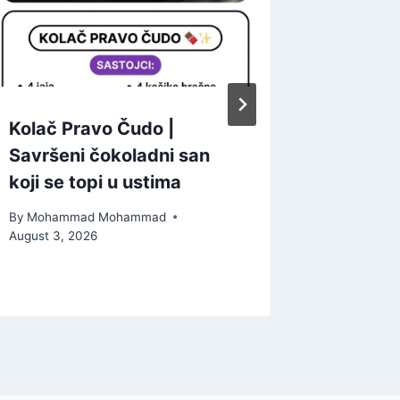
Kolač Pravo Čudo |
Elegan
Savršeni čokoladni san
Zaloga
koji se topi u ustima
By
Moham
January 19
By
Mohammad Mohammad
August 3, 2026