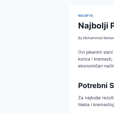
RECEPTE
Najbolji 
By
Mohammad Moha
Ovi pikantni slan
korica i kremasti,
ekonomičan način 
Potrebni S
Za najbolje rezul
hleba i kremastog