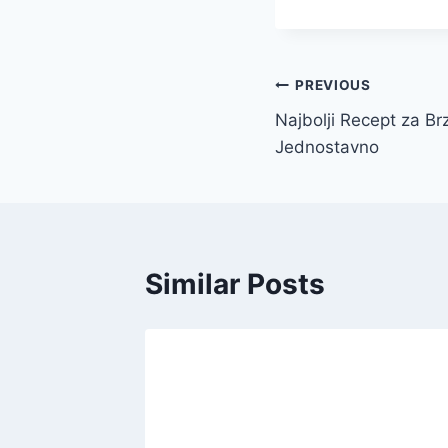
Post
PREVIOUS
Najbolji Recept za B
navigation
Jednostavno
Similar Posts