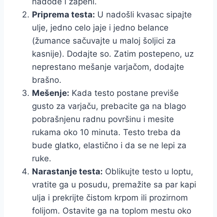
nadođe i zapeni.
Priprema testa:
U nadošli kvasac sipajte
ulje, jedno celo jaje i jedno belance
(žumance sačuvajte u maloj šoljici za
kasnije). Dodajte so. Zatim postepeno, uz
neprestano mešanje varjačom, dodajte
brašno.
Mešenje:
Kada testo postane previše
gusto za varjaču, prebacite ga na blago
pobrašnjenu radnu površinu i mesite
rukama oko 10 minuta. Testo treba da
bude glatko, elastično i da se ne lepi za
ruke.
Narastanje testa:
Oblikujte testo u loptu,
vratite ga u posudu, premažite sa par kapi
ulja i prekrijte čistom krpom ili prozirnom
folijom. Ostavite ga na toplom mestu oko