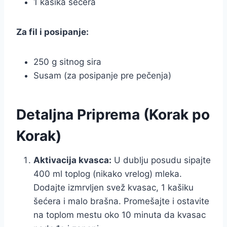
1 kašika šećera
Za fil i posipanje:
250 g sitnog sira
Susam (za posipanje pre pečenja)
Detaljna Priprema (Korak po
Korak)
Aktivacija kvasca:
U dublju posudu sipajte
400 ml toplog (nikako vrelog) mleka.
Dodajte izmrvljen svež kvasac, 1 kašiku
šećera i malo brašna. Promešajte i ostavite
na toplom mestu oko 10 minuta da kvasac