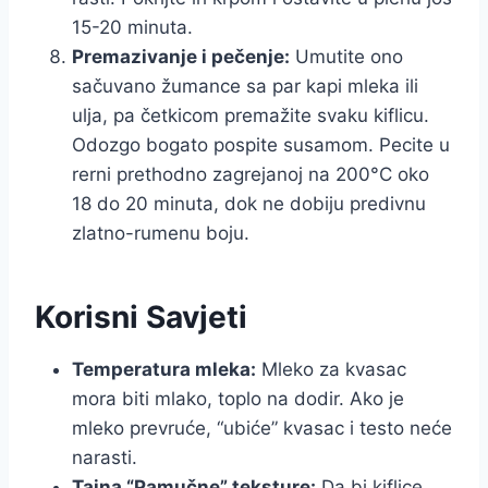
15-20 minuta.
Premazivanje i pečenje:
Umutite ono
sačuvano žumance sa par kapi mleka ili
ulja, pa četkicom premažite svaku kiflicu.
Odozgo bogato pospite susamom. Pecite u
rerni prethodno zagrejanoj na 200°C oko
18 do 20 minuta, dok ne dobiju predivnu
zlatno-rumenu boju.
Korisni Savjeti
Temperatura mleka:
Mleko za kvasac
mora biti mlako, toplo na dodir. Ako je
mleko prevruće, “ubiće” kvasac i testo neće
narasti.
Tajna “Pamučne” teksture:
Da bi kiflice