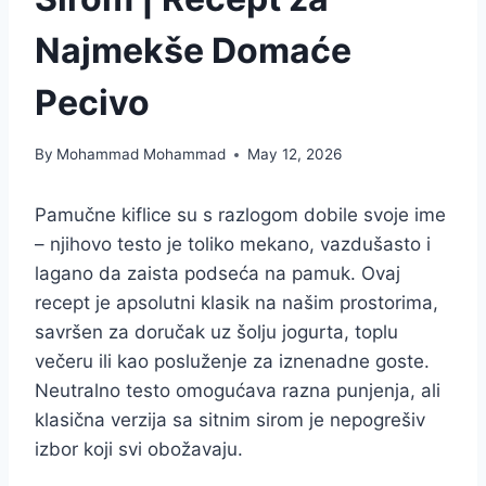
Najmekše Domaće
Pecivo
By
Mohammad Mohammad
May 12, 2026
Pamučne kiflice su s razlogom dobile svoje ime
– njihovo testo je toliko mekano, vazdušasto i
lagano da zaista podseća na pamuk. Ovaj
recept je apsolutni klasik na našim prostorima,
savršen za doručak uz šolju jogurta, toplu
večeru ili kao posluženje za iznenadne goste.
Neutralno testo omogućava razna punjenja, ali
klasična verzija sa sitnim sirom je nepogrešiv
izbor koji svi obožavaju.