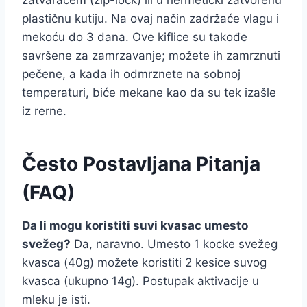
zatvaračem (zip-lock) ili u hermetički zatvorenu
plastičnu kutiju. Na ovaj način zadržaće vlagu i
mekoću do 3 dana. Ove kiflice su takođe
savršene za zamrzavanje; možete ih zamrznuti
pečene, a kada ih odmrznete na sobnoj
temperaturi, biće mekane kao da su tek izašle
iz rerne.
Često Postavljana Pitanja
(FAQ)
Da li mogu koristiti suvi kvasac umesto
svežeg?
Da, naravno. Umesto 1 kocke svežeg
kvasca (40g) možete koristiti 2 kesice suvog
kvasca (ukupno 14g). Postupak aktivacije u
mleku je isti.