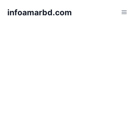
Skip
infoamarbd.com
to
content