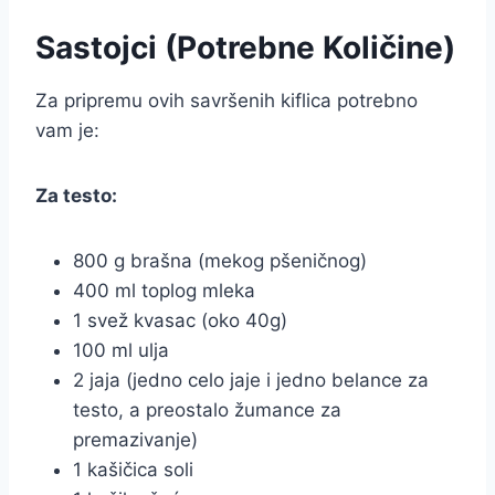
Sastojci (Potrebne Količine)
Za pripremu ovih savršenih kiflica potrebno
vam je:
Za testo:
800 g brašna (mekog pšeničnog)
400 ml toplog mleka
1 svež kvasac (oko 40g)
100 ml ulja
2 jaja (jedno celo jaje i jedno belance za
testo, a preostalo žumance za
premazivanje)
1 kašičica soli