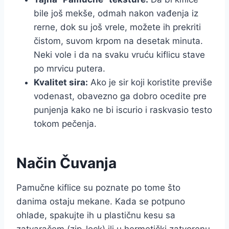
bile još mekše, odmah nakon vađenja iz
rerne, dok su još vrele, možete ih prekriti
čistom, suvom krpom na desetak minuta.
Neki vole i da na svaku vruću kiflicu stave
po mrvicu putera.
Kvalitet sira:
Ako je sir koji koristite previše
vodenast, obavezno ga dobro ocedite pre
punjenja kako ne bi iscurio i raskvasio testo
tokom pečenja.
Način Čuvanja
Pamučne kiflice su poznate po tome što
danima ostaju mekane. Kada se potpuno
ohlade, spakujte ih u plastičnu kesu sa