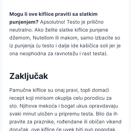
Mogu li ove kiflice praviti sa slatkim
punjenjem?
Apsolutno! Testo je prilično
neutralno. Ako želite slatke kiflice punjene
džemom, Nutellom ili makom, samo izbacite so
iz punjenja (u testo i dalje ide kašičica soli jer je
ona neophodna za ravnotežu i rast testa).
Zaključak
Pamučne kiflice su onaj pravi, topli domaći
recept koji mirisom okuplja celu porodicu za
sto. Njihova mekoća i bogat ukus opravdavaju
svaki minut uložen u pripremu testa. Bilo da ih
pravite za praznike, rođendane ili običan vikend
doručak, ove kiflice će uvek biti pun pogodak.