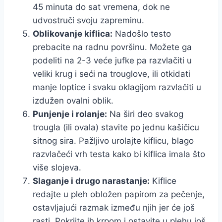
45 minuta do sat vremena, dok ne
udvostruči svoju zapreminu.
Oblikovanje kiflica:
Nadošlo testo
prebacite na radnu površinu. Možete ga
podeliti na 2-3 veće jufke pa razvlačiti u
veliki krug i seći na trouglove, ili otkidati
manje loptice i svaku oklagijom razvlačiti u
izdužen ovalni oblik.
Punjenje i rolanje:
Na širi deo svakog
trougla (ili ovala) stavite po jednu kašičicu
sitnog sira. Pažljivo urolajte kiflicu, blago
razvlačeći vrh testa kako bi kiflica imala što
više slojeva.
Slaganje i drugo narastanje:
Kiflice
redajte u pleh obložen papirom za pečenje,
ostavljajući razmak između njih jer će još
rasti. Pokrijte ih krpom i ostavite u plehu još