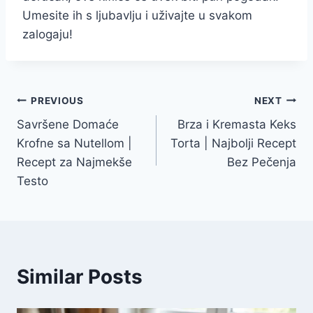
Umesite ih s ljubavlju i uživajte u svakom
zalogaju!
Post
PREVIOUS
NEXT
Savršene Domaće
Brza i Kremasta Keks
navigation
Krofne sa Nutellom |
Torta | Najbolji Recept
Recept za Najmekše
Bez Pečenja
Testo
Similar Posts