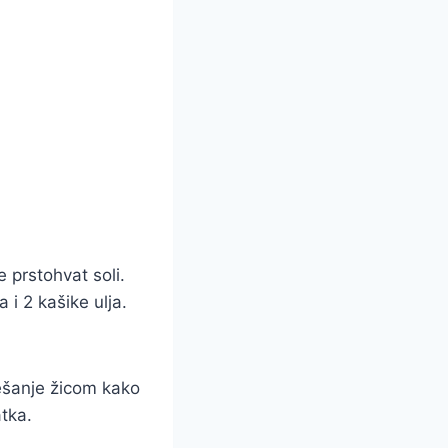
e prstohvat soli.
i 2 kašike ulja.
šanje žicom kako
atka.