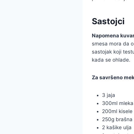
Sastojci
Napomena kuvar
smesa mora da ods
sastojak koji tes
kada se ohlade.
Za savršeno mek
3 jaja
300ml mleka
200ml kisele
250g brašna
2 kašike ulja