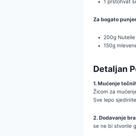
1 prstohvat so
Za bogato punjen
200g Nutelle
150g mleven
Detaljan 
1. Mućenje tečni
Žicom za mućenje 
Sve lepo sjedinite
2. Dodavanje bra
se ne bi stvorile