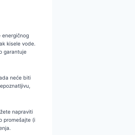
e energičnog
ak kisele vode.
o garantuje
ada neće biti
epoznatljivu,
ete napraviti
ko promešajte (i
enja.