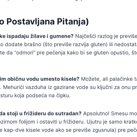
 Postavljana Pitanja)
ke ispadaju žilave i gumene?
Najčešći razlog je previš
 dodate brašno (što previše razvija gluten) ili nedostat
te da “odmori” pre pečenja kako bi se gluten opustio, št
tim običnu vodu umesto kisele?
Možete, ali palačinke t
. Mehurići vazduha iz gazirane vode su ključni za onu pr
sturu koja podseća na čipku.
da stoji u frižideru do sutradan?
Apsolutno! Smesu mož
ozirnom folijom i ostaviti u frižideru. Ujutru je samo krat
e kap-dve kisele vode ako se previše zgusnula) pre peč