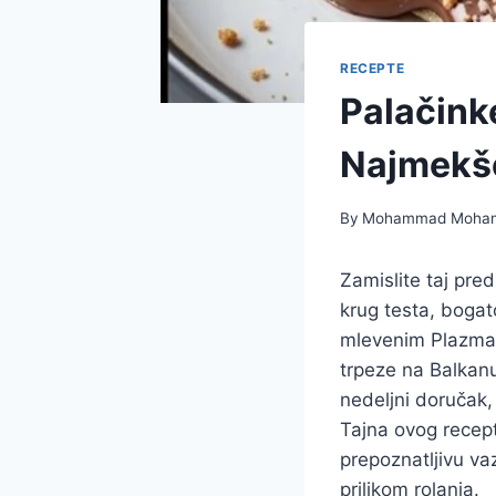
RECEPTE
Palačink
Najmekš
By
Mohammad Moha
Zamislite taj pre
krug testa, boga
mlevenim Plazma 
trpeze na Balkanu
nedeljni doručak,
Tajna ovog recept
prepoznatljivu va
prilikom rolanja.