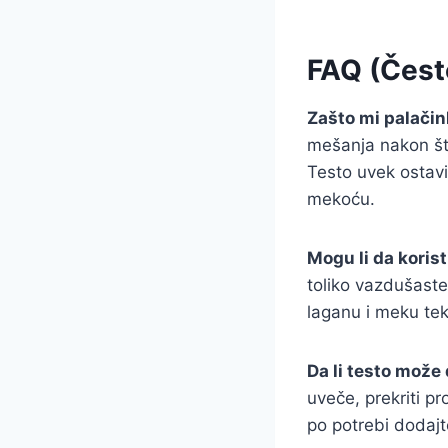
FAQ (Često
Zašto mi palačin
mešanja nakon što
Testo uvek ostavi
mekoću.
Mogu li da koris
toliko vazdušaste
laganu i meku tek
Da li testo može 
uveče, prekriti pr
po potrebi dodajt