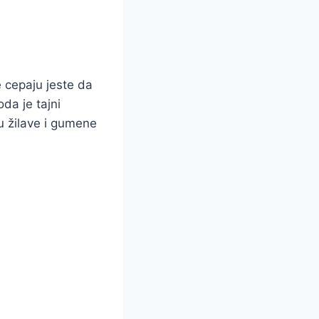
 cepaju jeste da
da je tajni
u žilave i gumene