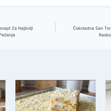
ecept Za Najbolji
Čokoladna San Tort
 Pečenja
Rasko