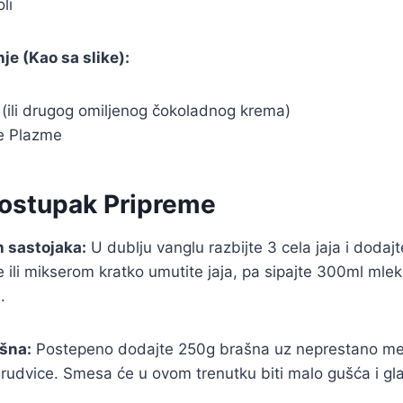
li
je (Kao sa slike):
 (ili drugog omiljenog čokoladnog krema)
e Plazme
Postupak Pripreme
h sastojaka:
U dublju vanglu razbijte 3 cela jaja i dodajt
ili mikserom kratko umutite jaja, pa sipajte 300ml mleka 
.
šna:
Postepeno dodajte 250g brašna uz neprestano me
 grudvice. Smesa će u ovom trenutku biti malo gušća i gl