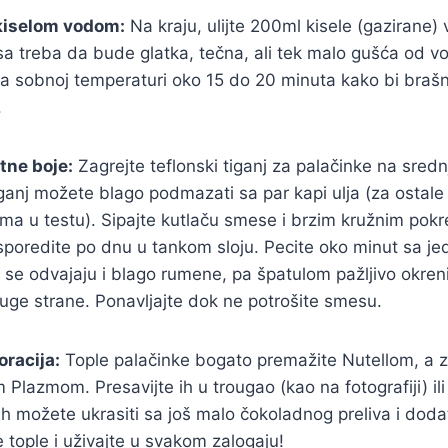
 kiselom vodom:
Na kraju, ulijte 200ml kisele (gazirane)
 treba da bude glatka, tečna, ali tek malo gušća od vo
na sobnoj temperaturi oko 15 do 20 minuta kako bi brašn
.
tne boje:
Zagrejte teflonski tiganj za palačinke na srednj
iganj možete blago podmazati sa par kapi ulja (za ostale
 ima u testu). Sipajte kutlaču smese i brzim kružnim pokr
poredite po dnu u tankom sloju. Pecite oko minut sa je
 se odvajaju i blago rumene, pa špatulom pažljivo okrenit
uge strane. Ponavljajte dok ne potrošite smesu.
oracija:
Tople palačinke bogato premažite Nutellom, a 
Plazmom. Presavijte ih u trougao (kao na fotografiji) ili 
ih možete ukrasiti sa još malo čokoladnog preliva i dod
 tople i uživajte u svakom zalogaju!