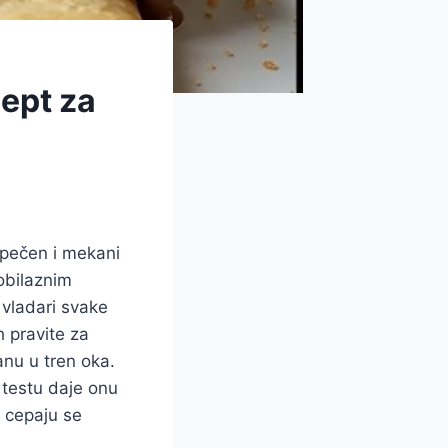
ept za
spečen i mekani
obilaznim
vladari svake
h pravite za
anu u tren oka.
 testu daje onu
e cepaju se