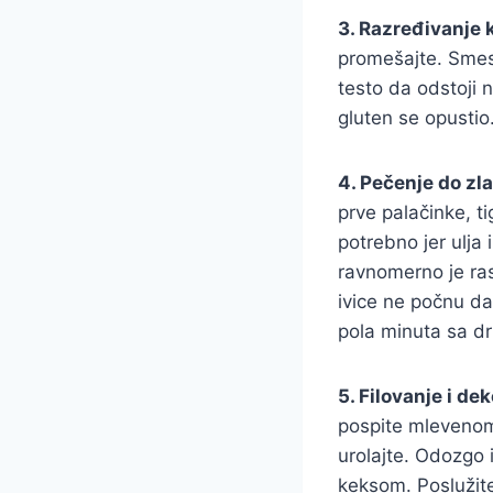
3. Razređivanje
promešajte. Smesa
testo da odstoji 
gluten se opustio
4. Pečenje do zla
prve palačinke, t
potrebno jer ulja
ravnomerno je ras
ivice ne počnu da
pola minuta sa dr
5. Filovanje i dek
pospite mlevenom 
urolajte. Odozgo 
keksom. Poslužite