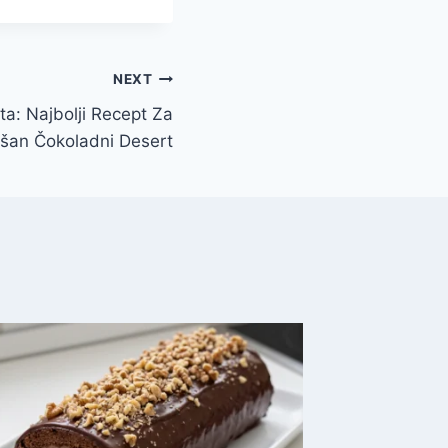
NEXT
a: Najbolji Recept Za
šan Čokoladni Desert