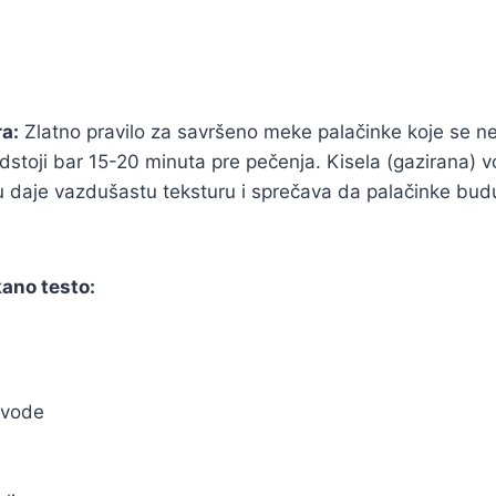
a:
Zlatno pravilo za savršeno meke palačinke koje se ne
toji bar 15-20 minuta pre pečenja. Kisela (gazirana) vo
tu daje vazdušastu teksturu i sprečava da palačinke bud
ano testo:
 vode