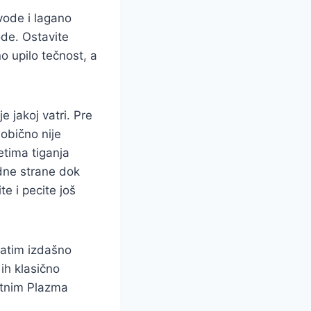
 vode i lagano
de. Ostavite
o upilo tečnost, a
e jakoj vatri. Pre
 obično nije
etima tiganja
dne strane dok
e i pecite još
zatim izdašno
ih klasično
atnim Plazma