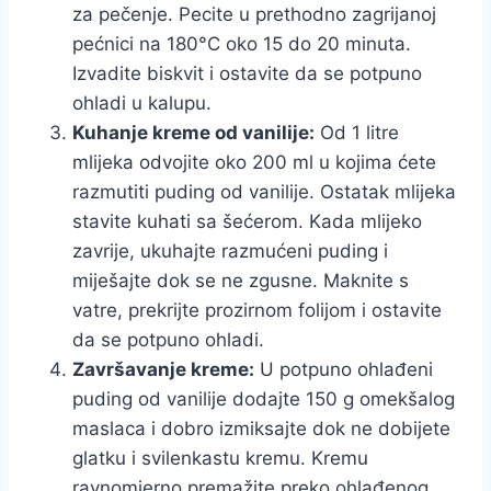
za pečenje. Pecite u prethodno zagrijanoj
pećnici na 180°C oko 15 do 20 minuta.
Izvadite biskvit i ostavite da se potpuno
ohladi u kalupu.
Kuhanje kreme od vanilije:
Od 1 litre
mlijeka odvojite oko 200 ml u kojima ćete
razmutiti puding od vanilije. Ostatak mlijeka
stavite kuhati sa šećerom. Kada mlijeko
zavrije, ukuhajte razmućeni puding i
miješajte dok se ne zgusne. Maknite s
vatre, prekrijte prozirnom folijom i ostavite
da se potpuno ohladi.
Završavanje kreme:
U potpuno ohlađeni
puding od vanilije dodajte 150 g omekšalog
maslaca i dobro izmiksajte dok ne dobijete
glatku i svilenkastu kremu. Kremu
ravnomjerno premažite preko ohlađenog