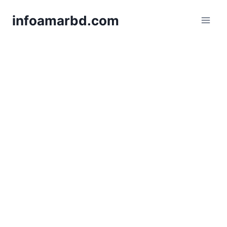
Skip
infoamarbd.com
to
content