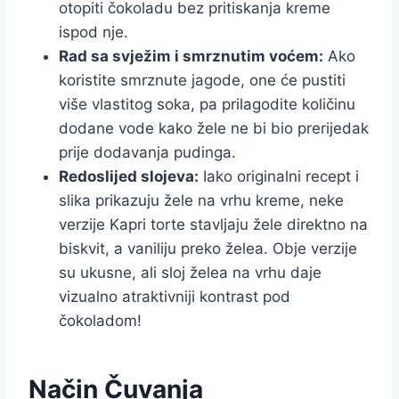
otopiti čokoladu bez pritiskanja kreme
ispod nje.
Rad sa svježim i smrznutim voćem:
Ako
koristite smrznute jagode, one će pustiti
više vlastitog soka, pa prilagodite količinu
dodane vode kako žele ne bi bio prerijedak
prije dodavanja pudinga.
Redoslijed slojeva:
Iako originalni recept i
slika prikazuju žele na vrhu kreme, neke
verzije Kapri torte stavljaju žele direktno na
biskvit, a vaniliju preko želea. Obje verzije
su ukusne, ali sloj želea na vrhu daje
vizualno atraktivniji kontrast pod
čokoladom!
Način Čuvanja