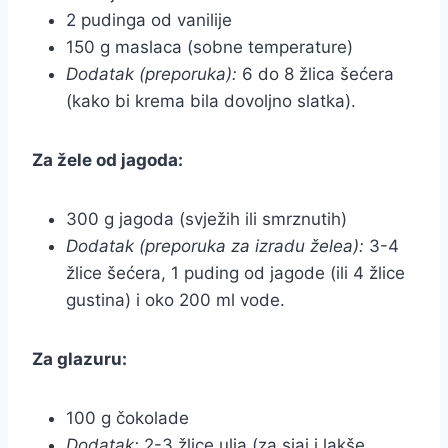
2 pudinga od vanilije
150 g maslaca (sobne temperature)
Dodatak (preporuka):
6 do 8 žlica šećera
(kako bi krema bila dovoljno slatka).
Za žele od jagoda:
300 g jagoda (svježih ili smrznutih)
Dodatak (preporuka za izradu želea):
3-4
žlice šećera, 1 puding od jagode (ili 4 žlice
gustina) i oko 200 ml vode.
Za glazuru:
100 g čokolade
Dodatak:
2-3 žlice ulja (za sjaj i lakše