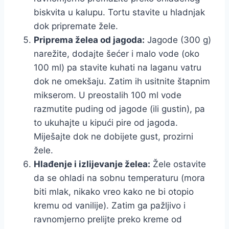
biskvita u kalupu. Tortu stavite u hladnjak
dok pripremate žele.
Priprema želea od jagoda:
Jagode (300 g)
narežite, dodajte šećer i malo vode (oko
100 ml) pa stavite kuhati na laganu vatru
dok ne omekšaju. Zatim ih usitnite štapnim
mikserom. U preostalih 100 ml vode
razmutite puding od jagode (ili gustin), pa
to ukuhajte u kipući pire od jagoda.
Miješajte dok ne dobijete gust, prozirni
žele.
Hlađenje i izlijevanje želea:
Žele ostavite
da se ohladi na sobnu temperaturu (mora
biti mlak, nikako vreo kako ne bi otopio
kremu od vanilije). Zatim ga pažljivo i
ravnomjerno prelijte preko kreme od