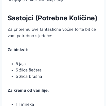
Sastojci (Potrebne Količine)
Za pripremu ove fantastične voćne torte bit će
vam potrebno sljedeće:
Za biskvit:
5 jaja
5 žlica šećera
5 žlica brašna
Za kremu od vanilije:
1 l mlijeka