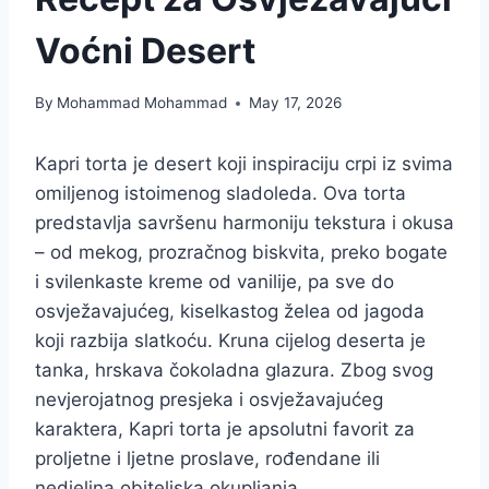
Voćni Desert
By
Mohammad Mohammad
May 17, 2026
Kapri torta je desert koji inspiraciju crpi iz svima
omiljenog istoimenog sladoleda. Ova torta
predstavlja savršenu harmoniju tekstura i okusa
– od mekog, prozračnog biskvita, preko bogate
i svilenkaste kreme od vanilije, pa sve do
osvježavajućeg, kiselkastog želea od jagoda
koji razbija slatkoću. Kruna cijelog deserta je
tanka, hrskava čokoladna glazura. Zbog svog
nevjerojatnog presjeka i osvježavajućeg
karaktera, Kapri torta je apsolutni favorit za
proljetne i ljetne proslave, rođendane ili
nedjeljna obiteljska okupljanja.