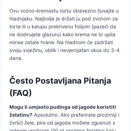
Ovu voćno-kremastu tortu obavezno čuvajte u
hladnjaku. Najbolje je držati ju pod zvonom za
torte ili u kalupu prekrivenu folijom (pazeći da
ne dodirujete glazuru) kako krema ne bi upila
mirise ostale hrane. Na hladnom će zadržati
svoju svježinu, oblik i nevjerojatan okus do 3-4
dana.
Često Postavljana Pitanja
(FAQ)
Mogu li umjesto pudinga od jagode koristiti
želatinu?
Apsolutno. Ako preferirate prozirniji i
čvršći žele, pire od jagoda možete zgusnuti s
jednom vrećicom (10 g) prozirne želatine koju