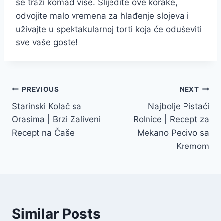
se traži komad više. Slijedite ove korake,
odvojite malo vremena za hlađenje slojeva i
uživajte u spektakularnoj torti koja će oduševiti
sve vaše goste!
Post
PREVIOUS
NEXT
Starinski Kolač sa
Najbolje Pistaći
navigation
Orasima | Brzi Zaliveni
Rolnice | Recept za
Recept na Čaše
Mekano Pecivo sa
Kremom
Similar Posts