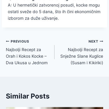
A: U hermetički zatvorenoj posudi, kocke mogu
ostati sveže do 5 dana, što ih čini ekonomičnim
izborom za duže uživanje.
Post
PREVIOUS
NEXT
Najbolji Recept za
Najbolji Recept za
navigation
Orah i Kokos Kocke –
Snježne Slane Kuglice
Dva Ukusa u Jednom
(Susam i Kikiriki)
Similar Posts