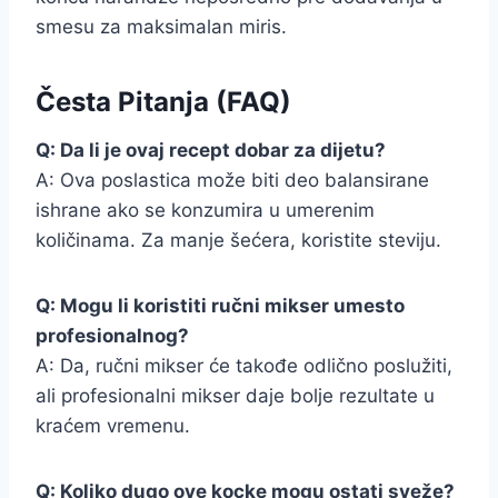
smesu za maksimalan miris.
Česta Pitanja (FAQ)
Q: Da li je ovaj recept dobar za dijetu?
A: Ova poslastica može biti deo balansirane
ishrane ako se konzumira u umerenim
količinama. Za manje šećera, koristite steviju.
Q: Mogu li koristiti ručni mikser umesto
profesionalnog?
A: Da, ručni mikser će takođe odlično poslužiti,
ali profesionalni mikser daje bolje rezultate u
kraćem vremenu.
Q: Koliko dugo ove kocke mogu ostati sveže?