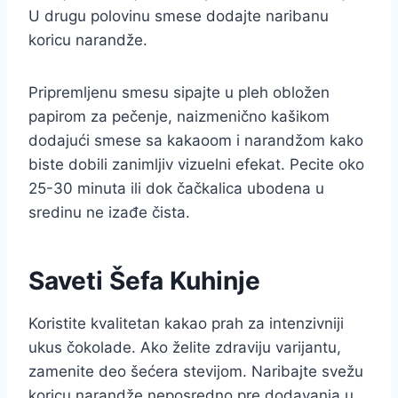
U drugu polovinu smese dodajte naribanu
koricu narandže.
Pripremljenu smesu sipajte u pleh obložen
papirom za pečenje, naizmenično kašikom
dodajući smese sa kakaoom i narandžom kako
biste dobili zanimljiv vizuelni efekat. Pecite oko
25-30 minuta ili dok čačkalica ubodena u
sredinu ne izađe čista.
Saveti Šefa Kuhinje
Koristite kvalitetan kakao prah za intenzivniji
ukus čokolade. Ako želite zdraviju varijantu,
zamenite deo šećera stevijom. Naribajte svežu
koricu narandže neposredno pre dodavanja u