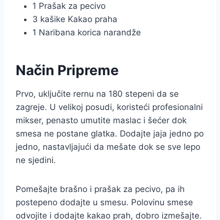
1 Prašak za pecivo
3 kašike Kakao praha
1 Naribana korica narandže
Način Pripreme
Prvo, uključite rernu na 180 stepeni da se
zagreje. U velikoj posudi, koristeći profesionalni
mikser, penasto umutite maslac i šećer dok
smesa ne postane glatka. Dodajte jaja jedno po
jedno, nastavljajući da mešate dok se sve lepo
ne sjedini.
Pomešajte brašno i prašak za pecivo, pa ih
postepeno dodajte u smesu. Polovinu smese
odvojite i dodajte kakao prah, dobro izmešajte.