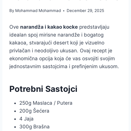
By
Mohammad Mohammad
December 29, 2025
Ove
narandža i kakao kocke
predstavljaju
idealan spoj mirisne narandže i bogatog
kakaoa, stvarajući desert koji je vizuelno
privlačan i neodoljivo ukusan. Ovaj recept je
ekonomična opcija koja će vas osvojiti svojim
jednostavnim sastojcima i prefinjenim ukusom.
Potrebni Sastojci
250g Maslaca / Putera
200g Šećera
4 Jaja
300g Brašna