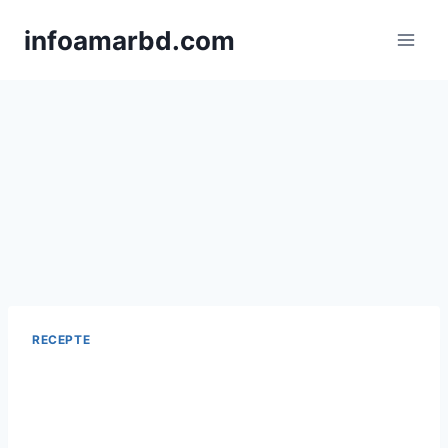
Skip
infoamarbd.com
to
content
RECEPTE