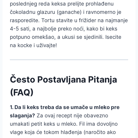
poslednjeg reda keksa prelijte prohlađenu
čokoladnu glazuru (ganache) i ravnomerno je
rasporedite. Tortu stavite u frižider na najmanje
4-5 sati, a najbolje preko noći, kako bi keks
potpuno omekšao, a ukusi se sjedinili. Isecite
na kocke i uživajte!
Često Postavljana Pitanja
(FAQ)
1. Da li keks treba da se umače u mleko pre
slaganja?
Za ovaj recept nije obavezno
umakati petit keks u mleko. Fil ima dovoljno
vlage koja će tokom hlađenja (naročito ako