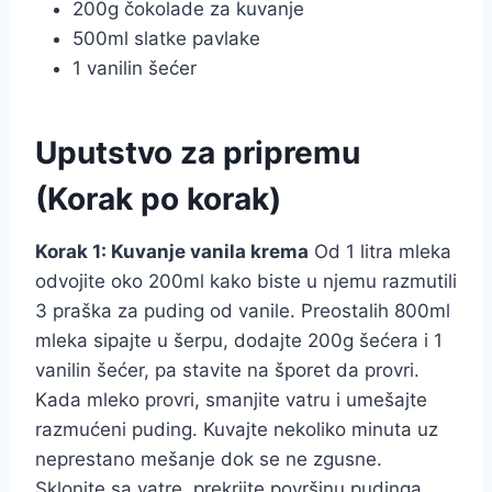
200g čokolade za kuvanje
500ml slatke pavlake
1 vanilin šećer
Uputstvo za pripremu
(Korak po korak)
Korak 1: Kuvanje vanila krema
Od 1 litra mleka
odvojite oko 200ml kako biste u njemu razmutili
3 praška za puding od vanile. Preostalih 800ml
mleka sipajte u šerpu, dodajte 200g šećera i 1
vanilin šećer, pa stavite na šporet da provri.
Kada mleko provri, smanjite vatru i umešajte
razmućeni puding. Kuvajte nekoliko minuta uz
neprestano mešanje dok se ne zgusne.
Sklonite sa vatre, prekrijte površinu pudinga