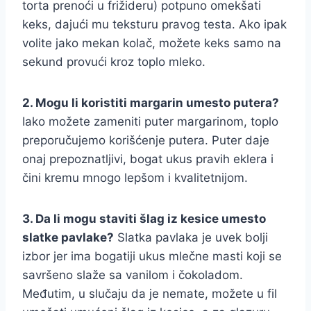
torta prenoći u frižideru) potpuno omekšati
keks, dajući mu teksturu pravog testa. Ako ipak
volite jako mekan kolač, možete keks samo na
sekund provući kroz toplo mleko.
2. Mogu li koristiti margarin umesto putera?
Iako možete zameniti puter margarinom, toplo
preporučujemo korišćenje putera. Puter daje
onaj prepoznatljivi, bogat ukus pravih eklera i
čini kremu mnogo lepšom i kvalitetnijom.
3. Da li mogu staviti šlag iz kesice umesto
slatke pavlake?
Slatka pavlaka je uvek bolji
izbor jer ima bogatiji ukus mlečne masti koji se
savršeno slaže sa vanilom i čokoladom.
Međutim, u slučaju da je nemate, možete u fil