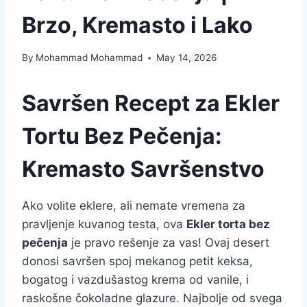
Brzo, Kremasto i Lako
By
Mohammad Mohammad
May 14, 2026
Savršen Recept za Ekler
Tortu Bez Pečenja:
Kremasto Savršenstvo
Ako volite eklere, ali nemate vremena za
pravljenje kuvanog testa, ova
Ekler torta bez
pečenja
je pravo rešenje za vas! Ovaj desert
donosi savršen spoj mekanog petit keksa,
bogatog i vazdušastog krema od vanile, i
raskošne čokoladne glazure. Najbolje od svega