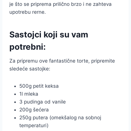
je što se priprema prilično brzo i ne zahteva
upotrebu rerne.
Sastojci koji su vam
potrebni:
Za pripremu ove fantastične torte, pripremite
sledeće sastojke:
500g petit keksa
1l mleka
3 pudinga od vanile
200g šećera
250g putera (omekšalog na sobnoj
temperaturi)