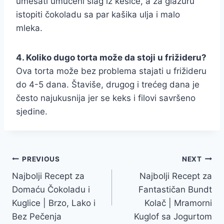
umešati umućeni šlag iz kesice, a za glazuru
istopiti čokoladu sa par kašika ulja i malo
mleka.
4. Koliko dugo torta može da stoji u frižideru?
Ova torta može bez problema stajati u frižideru
do 4-5 dana. Štaviše, drugog i trećeg dana je
često najukusnija jer se keks i filovi savršeno
sjedine.
Post
PREVIOUS
NEXT
Najbolji Recept za
Najbolji Recept za
navigation
Domaću Čokoladu i
Fantastičan Bundt
Kuglice | Brzo, Lako i
Kolač | Mramorni
Bez Pečenja
Kuglof sa Jogurtom