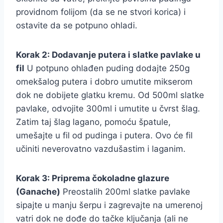
providnom folijom (da se ne stvori korica) i
ostavite da se potpuno ohladi.
Korak 2: Dodavanje putera i slatke pavlake u
fil
U potpuno ohlađen puding dodajte 250g
omekšalog putera i dobro umutite mikserom
dok ne dobijete glatku kremu. Od 500ml slatke
pavlake, odvojite 300ml i umutite u čvrst šlag.
Zatim taj šlag lagano, pomoću špatule,
umešajte u fil od pudinga i putera. Ovo će fil
učiniti neverovatno vazdušastim i laganim.
Korak 3: Priprema čokoladne glazure
(Ganache)
Preostalih 200ml slatke pavlake
sipajte u manju šerpu i zagrevajte na umerenoj
vatri dok ne dođe do tačke ključanja (ali ne