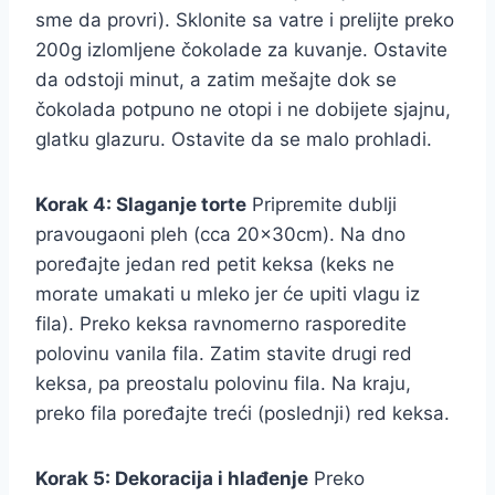
sme da provri). Sklonite sa vatre i prelijte preko
200g izlomljene čokolade za kuvanje. Ostavite
da odstoji minut, a zatim mešajte dok se
čokolada potpuno ne otopi i ne dobijete sjajnu,
glatku glazuru. Ostavite da se malo prohladi.
Korak 4: Slaganje torte
Pripremite dublji
pravougaoni pleh (cca 20x30cm). Na dno
poređajte jedan red petit keksa (keks ne
morate umakati u mleko jer će upiti vlagu iz
fila). Preko keksa ravnomerno rasporedite
polovinu vanila fila. Zatim stavite drugi red
keksa, pa preostalu polovinu fila. Na kraju,
preko fila poređajte treći (poslednji) red keksa.
Korak 5: Dekoracija i hlađenje
Preko